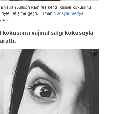
rma yapan Allison Ramirez kendi kişisel kokusunu
riyle iletişime geçti. Firmanın
sosyal medya
ördü.
et kokusunu vajinal salgı kokusuyla
rattı.