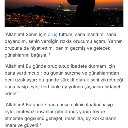
'Allah'ım! Senin için
oruç
tuttum, sana inandım, sana
dayandım, senin verdiğin rızkla orucumu açtım. Yarının
orucuna da niyet ettim, benim geçmiş ve gelecek
günahlarımı bağışla.''
'Allah'ım! Bu günde oruç tutup ibadete durmam için
bana yardımcı ol; bu günün sürçme ve günahlarından
beni uzaklaştır; bu günde sürekli olarak seni zikretmeği
bana nasip eyle; tevfikinle ey yolunu şaşanları hidayet
eden!'
'Allah'ım! Bu günde bana huşu ehlinin itaatini nasip
eyle; mütevazı insanlar
gibi
dönüş yapıp tövbe
etmemle göğsümü genişlet; imanınla, ey korkanların
imanı ve güveni!'