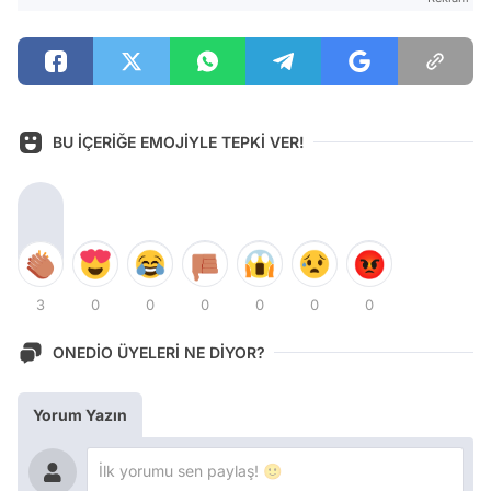
BU İÇERİĞE EMOJİYLE TEPKİ VER!
3
0
0
0
0
0
0
ONEDİO ÜYELERİ NE DİYOR?
Yorum Yazın