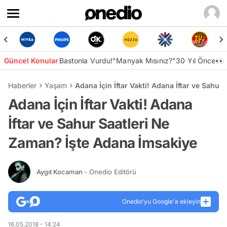
Güncel Konular
Bastonla Vurdu!
"Manyak Mısınız?"
30 Yıl Önce👀
Haberler
Yaşam
Adana İçin İftar Vakti! Adana İftar ve Sahu
Adana İçin İftar Vakti! Adana
İftar ve Sahur Saatleri Ne
Zaman? İşte Adana İmsakiye
Aygıt Kocaman
- Onedio Editörü
Onedio’yu Google'a ekleyin
16.05.2018 - 14:24