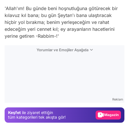
'Allah'ım! Bu günde beni hoşnutluğuna götürecek bir
kılavuz kıl bana; bu gün Şeytan'ı bana ulaştıracak
hiçbir yol bırakma; benim yerleşeceğim ve rahat
edeceğim yeri cennet kıl; ey arayanların hacetlerini
yerine getiren -Rabbim-!'
Yorumlar ve Emojiler Aşağıda
Video
Test
Reklam
Gündem
Keşfet
ile ziyaret ettiğin
Magazin
tüm kategorileri tek akışta gör!
Video