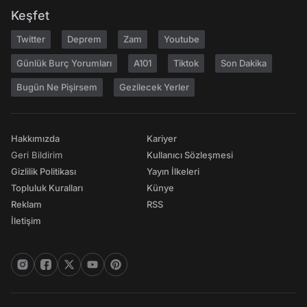
Keşfet
Twitter
Deprem
Zam
Youtube
Günlük Burç Yorumları
A101
Tiktok
Son Dakika
Bugün Ne Pişirsem
Gezilecek Yerler
Hakkımızda
Kariyer
Geri Bildirim
Kullanıcı Sözleşmesi
Gizlilik Politikası
Yayın İlkeleri
Topluluk Kuralları
Künye
Reklam
RSS
İletişim