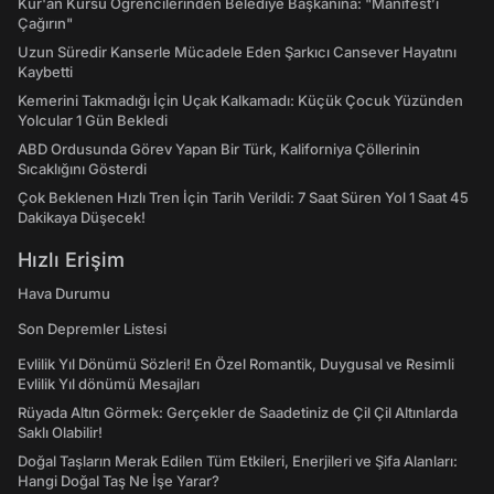
Kur'an Kursu Öğrencilerinden Belediye Başkanına: "Manifest’i
Çağırın"
Uzun Süredir Kanserle Mücadele Eden Şarkıcı Cansever Hayatını
Kaybetti
Kemerini Takmadığı İçin Uçak Kalkamadı: Küçük Çocuk Yüzünden
Yolcular 1 Gün Bekledi
ABD Ordusunda Görev Yapan Bir Türk, Kaliforniya Çöllerinin
Sıcaklığını Gösterdi
Çok Beklenen Hızlı Tren İçin Tarih Verildi: 7 Saat Süren Yol 1 Saat 45
Dakikaya Düşecek!
Hızlı Erişim
Hava Durumu
Son Depremler Listesi
Evlilik Yıl Dönümü Sözleri! En Özel Romantik, Duygusal ve Resimli
Evlilik Yıl dönümü Mesajları
Rüyada Altın Görmek: Gerçekler de Saadetiniz de Çil Çil Altınlarda
Saklı Olabilir!
Doğal Taşların Merak Edilen Tüm Etkileri, Enerjileri ve Şifa Alanları:
Hangi Doğal Taş Ne İşe Yarar?