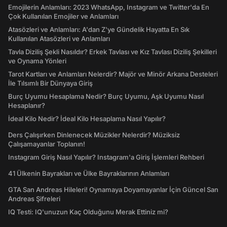
Emojilerin Anlamları: 2023 WhatsApp, Instagram ve Twitter'da En
Çok Kullanılan Emojiler ve Anlamları
Atasözleri ve Anlamları: A'dan Z'ye Gündelik Hayatta En Sık
Kullanılan Atasözleri ve Anlamları
Tavla Diziliş Şekli Nasıldır? Erkek Tavlası ve Kız Tavlası Diziliş Şekilleri
ve Oynama Yönleri
Tarot Kartları ve Anlamları Nelerdir? Majör ve Minör Arkana Desteleri
İle Tılsımlı Bir Dünyaya Giriş
Burç Uyumu Hesaplama Nedir? Burç Uyumu, Aşk Uyumu Nasıl
Hesaplanır?
İdeal Kilo Nedir? İdeal Kilo Hesaplama Nasıl Yapılır?
Ders Çalışırken Dinlenecek Müzikler Nelerdir? Müziksiz
Çalışamayanlar Toplanın!
Instagram Giriş Nasıl Yapılır? Instagram'a Giriş İşlemleri Rehberi
41 Ülkenin Bayrakları ve Ülke Bayraklarının Anlamları
GTA San Andreas Hileleri! Oynamaya Doyamayanlar İçin Güncel San
Andreas Şifreleri
IQ Testi: IQ'unuzun Kaç Olduğunu Merak Ettiniz mi?