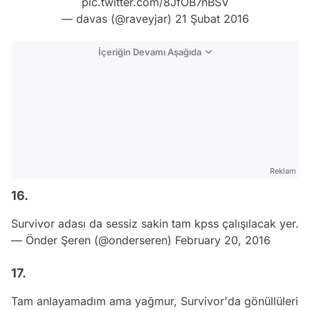
pic.twitter.com/8JfOB7nBSV
— davas (@raveyjar)
21 Şubat 2016
İçeriğin Devamı Aşağıda
Reklam
16.
Survivor adası da sessiz sakin tam kpss çalışılacak yer.
— Önder Şeren (@onderseren)
February 20, 2016
17.
Tam anlayamadım ama yağmur, Survivor'da gönüllüleri