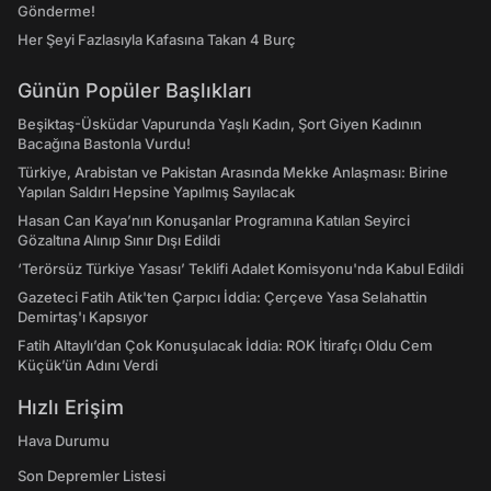
Gönderme!
Her Şeyi Fazlasıyla Kafasına Takan 4 Burç
Günün Popüler Başlıkları
Beşiktaş-Üsküdar Vapurunda Yaşlı Kadın, Şort Giyen Kadının
Bacağına Bastonla Vurdu!
Türkiye, Arabistan ve Pakistan Arasında Mekke Anlaşması: Birine
Yapılan Saldırı Hepsine Yapılmış Sayılacak
Hasan Can Kaya’nın Konuşanlar Programına Katılan Seyirci
Gözaltına Alınıp Sınır Dışı Edildi
‘Terörsüz Türkiye Yasası’ Teklifi Adalet Komisyonu'nda Kabul Edildi
Gazeteci Fatih Atik'ten Çarpıcı İddia: Çerçeve Yasa Selahattin
Demirtaş'ı Kapsıyor
Fatih Altaylı’dan Çok Konuşulacak İddia: ROK İtirafçı Oldu Cem
Küçük’ün Adını Verdi
Hızlı Erişim
Hava Durumu
Son Depremler Listesi