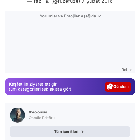
— fazil a. (@fuzefuze)
7 Şubat 2016
Yorumlar ve Emojiler Aşağıda
Video
Reklam
Test
Keşfet
ile ziyaret ettiğin
Gündem
tüm kategorileri tek akışta gör!
Magazin
Video
theolonius
Test
Onedio Editörü
Tüm içerikleri