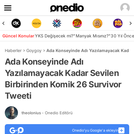
Güncel Konular
YKS Değişecek mi?
"Manyak Mısınız?"
30 Yıl Önc
Haberler
Goygoy
Ada Konseyinde Adı Yazılamayacak Kadar S
Ada Konseyinde Adı
Yazılamayacak Kadar Sevilen
Birbirinden Komik 26 Survivor
Tweeti
theolonius
- Onedio Editörü
Onedio’yu Google'a ekleyin