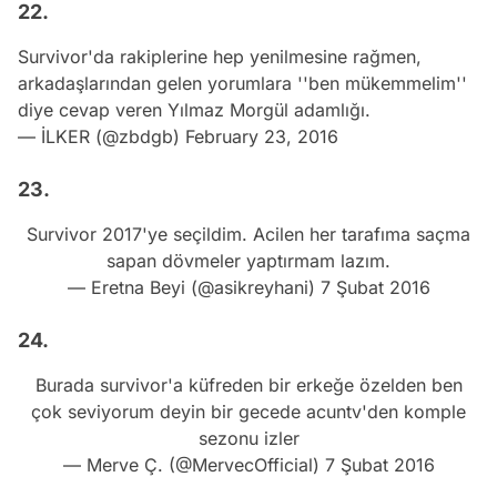
22.
Survivor'da rakiplerine hep yenilmesine rağmen,
arkadaşlarından gelen yorumlara ''ben mükemmelim''
diye cevap veren Yılmaz Morgül adamlığı.
— İLKER (@zbdgb)
February 23, 2016
23.
Survivor 2017'ye seçildim. Acilen her tarafıma saçma
sapan dövmeler yaptırmam lazım.
— Eretna Beyi (@asikreyhani)
7 Şubat 2016
24.
Burada survivor'a küfreden bir erkeğe özelden ben
çok seviyorum deyin bir gecede acuntv'den komple
sezonu izler
— Merve Ç. (@MervecOfficial)
7 Şubat 2016