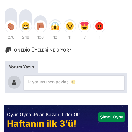
278
248
106
12
11
7
1
ONEDİO ÜYELERİ NE DİYOR?
Yorum Yazın
Oyun Oyna, Puan Kazan, Lider Ol!
Şimdi Oyna
Haftanın ilk 3’ü!