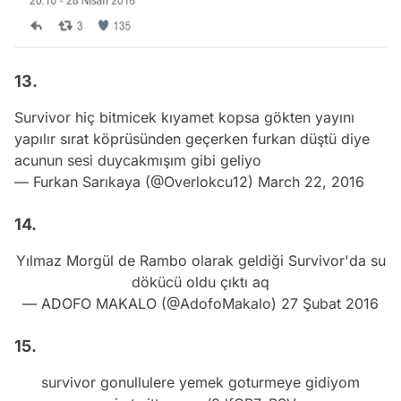
13.
Survivor hiç bitmicek kıyamet kopsa gökten yayını
yapılır sırat köprüsünden geçerken furkan düştü diye
acunun sesi duycakmışım gibi geliyo
— Furkan Sarıkaya (@Overlokcu12)
March 22, 2016
14.
Yılmaz Morgül de Rambo olarak geldiği Survivor'da su
dökücü oldu çıktı aq
— ADOFO MAKALO (@AdofoMakalo)
27 Şubat 2016
15.
survivor gonullulere yemek goturmeye gidiyom