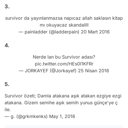
3.
survivor da yayınlanmazsa napıcaz allah saklasın kitap
mı okuyacaz skandallll
— painladder (@ladderpain)
20 Mart 2016
4.
Nerde lan bu Survivor adası?
pic.twitter.com/HEs0l1KFRr
— JORKAYEF (@Jorkayef)
25 Nisan 2016
5.
Survivor özeti; Damla atakana aşık atakan ezgiye ezgi
atakana. Gizem semihe aşık semih yunus günçe'ye ç
ile.
— g. (@grkmkenks)
May 1, 2016