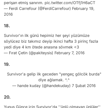
perişan etmiş sanırım.
pic.twitter.com/OTfj1H6aCT
— Ferdi Carrefour (@FerdiCarrefour)
February 19,
2016
18.
Survivor'ın ilk günü hepimiz her şeyi yüzümüze
söylücez biz takımız deyip ikinci hafta 3 pirinç fazla
yedi diye 4 km ötede anasına sövmek <3
— Fırat Çetin (@pakiteysis)
February 7, 2016
19.
Survivor'a gelip ilk geceden "yengeç gölcök burda"
diye ağlamak. ^.^
— hande kuday (@handekuday)
7 Şubat 2016
20.
Yunus Günce için Survivor'da ''ünlü olmayan ünlüler''