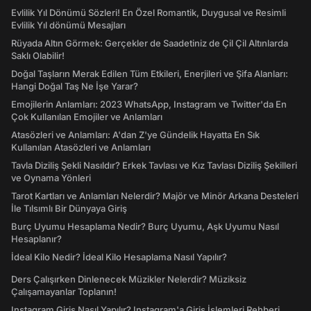
Evlilik Yıl Dönümü Sözleri! En Özel Romantik, Duygusal ve Resimli
Evlilik Yıl dönümü Mesajları
Rüyada Altın Görmek: Gerçekler de Saadetiniz de Çil Çil Altınlarda
Saklı Olabilir!
Doğal Taşların Merak Edilen Tüm Etkileri, Enerjileri ve Şifa Alanları:
Hangi Doğal Taş Ne İşe Yarar?
Emojilerin Anlamları: 2023 WhatsApp, Instagram ve Twitter'da En
Çok Kullanılan Emojiler ve Anlamları
Atasözleri ve Anlamları: A'dan Z'ye Gündelik Hayatta En Sık
Kullanılan Atasözleri ve Anlamları
Tavla Diziliş Şekli Nasıldır? Erkek Tavlası ve Kız Tavlası Diziliş Şekilleri
ve Oynama Yönleri
Tarot Kartları ve Anlamları Nelerdir? Majör ve Minör Arkana Desteleri
İle Tılsımlı Bir Dünyaya Giriş
Burç Uyumu Hesaplama Nedir? Burç Uyumu, Aşk Uyumu Nasıl
Hesaplanır?
İdeal Kilo Nedir? İdeal Kilo Hesaplama Nasıl Yapılır?
Ders Çalışırken Dinlenecek Müzikler Nelerdir? Müziksiz
Çalışamayanlar Toplanın!
Instagram Giriş Nasıl Yapılır? Instagram'a Giriş İşlemleri Rehberi