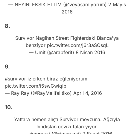
— NEYİNİ EKSİK ETTİM (@veyasamiyorum)
2 Mayıs
2016
8.
Survivor Nagihan Street Fighterdaki Blanca'ya
benziyor
pic.twitter.com/j6r3aSOsqL
— Ümit (@arapferit)
8 Nisan 2016
9.
#survivor
izlerken biraz eğleniyorum
pic.twitter.com/i5swGwiqIb
— Ray Ray (@RayMalifalitiko)
April 4, 2016
10.
Yattara hemen alıştı Survivor mevzuna. Ağzıyla
hindistan cevizi falan yiyor.
— simerazzi (@simerazzi)
7 Şubat 2016