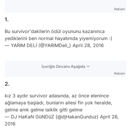
Reklam
1.
Bu survivor'dakilerin ödül oyununu kazanınca
yediklerini ben normal hayatımda yiyemiyorum :(
— YARIM DELİ (@YARlMDeli_)
April 28, 2016
İçeriğin Devamı Aşağıda
Reklam
2.
kız 3 aydır survivor adasında, az önce elenince
ağlamaya başladı, bunların ailesi fln yok heralde,
gelme amk gelme laiklik gitti gelme
— DJ HaKaN GüNDüZ (@djHakanGunduz)
April 26,
2016