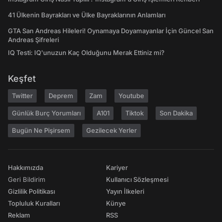
41 Ülkenin Bayrakları ve Ülke Bayraklarının Anlamları
GTA San Andreas Hileleri! Oynamaya Doyamayanlar İçin Güncel San
Andreas Şifreleri
IQ Testi: IQ'unuzun Kaç Olduğunu Merak Ettiniz mi?
Keşfet
Twitter
Deprem
Zam
Youtube
Günlük Burç Yorumları
A101
Tiktok
Son Dakika
Bugün Ne Pişirsem
Gezilecek Yerler
Hakkımızda
Kariyer
Geri Bildirim
Kullanıcı Sözleşmesi
Gizlilik Politikası
Yayın İlkeleri
Topluluk Kuralları
Künye
Reklam
RSS