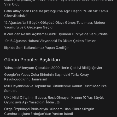
Viral Oldu
Fatih Altaylı'dan Erdal Beşikçioğlu'na Ağır Eleştiri: "Ulan Siz Kamu
Görevlisisiniz"
12 Ağustos'ta 3 Büyük Gökyüzü Olayı: Güneş Tutulması, Meteor
Yağmuru ve 6 Gezegen Geçidi
KVKK’dan Resmi Açıklama Geldi: Hyundai Türkiye'de Veri Sızıntısı
10-16 Ağustos Haftası Vizyondaki En Dikkat Çeken Filmler
İlişkide Seni Katlanılamaz Yapan Özelliğin!
Günün Popüler Başlıkları
Yalnızca Milenyum Çocukları 2000'lilerin Çok İyi Bildiği Şeyler
Google'ın Yapay Zeka Biriminin Başındaki Türk: Koray
Kavukçuoğlu'nu Tanıyalım!
Milli Dayanışma ve Toplumsal Bütünleşme Kanun Teklifi Meclis’e
Sunuldu
Ülkü Hilal Çiftçi'nin Babası, Reşit Olmayan Kızının 10 Yaş Büyük
Oyuncuyla Aşk Yaşadığını İddia Etti
Özge Özpirinçci İddialarıyla Gündem Olan Kübra Süzgün
Cumhurbaşkanı Erdoğan'dan Yardım İstedi