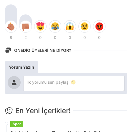
8
2
0
0
0
0
0
ONEDİO ÜYELERİ NE DİYOR?
Yorum Yazın
En Yeni İçerikler!
Spor