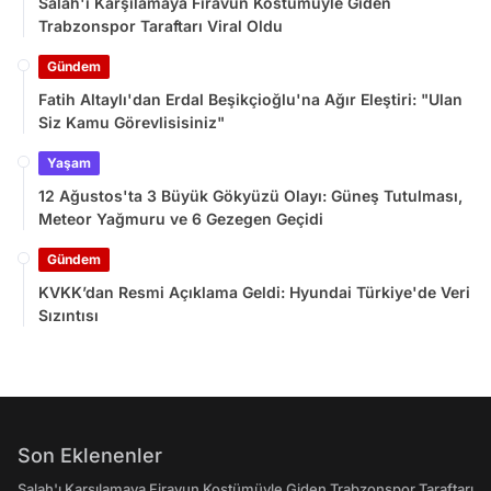
Salah'ı Karşılamaya Firavun Kostümüyle Giden
Trabzonspor Taraftarı Viral Oldu
Gündem
Fatih Altaylı'dan Erdal Beşikçioğlu'na Ağır Eleştiri: "Ulan
Siz Kamu Görevlisisiniz"
Yaşam
12 Ağustos'ta 3 Büyük Gökyüzü Olayı: Güneş Tutulması,
Meteor Yağmuru ve 6 Gezegen Geçidi
Gündem
KVKK’dan Resmi Açıklama Geldi: Hyundai Türkiye'de Veri
Sızıntısı
Son Eklenenler
Salah'ı Karşılamaya Firavun Kostümüyle Giden Trabzonspor Taraftarı