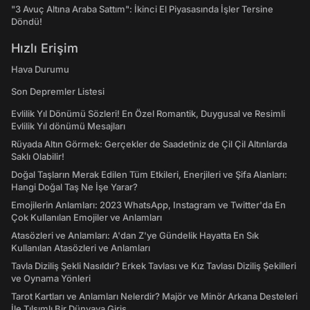
"3 Avuç Altına Araba Sattım": İkinci El Piyasasında İşler Tersine
Döndü!
Hızlı Erişim
Hava Durumu
Son Depremler Listesi
Evlilik Yıl Dönümü Sözleri! En Özel Romantik, Duygusal ve Resimli
Evlilik Yıl dönümü Mesajları
Rüyada Altın Görmek: Gerçekler de Saadetiniz de Çil Çil Altınlarda
Saklı Olabilir!
Doğal Taşların Merak Edilen Tüm Etkileri, Enerjileri ve Şifa Alanları:
Hangi Doğal Taş Ne İşe Yarar?
Emojilerin Anlamları: 2023 WhatsApp, Instagram ve Twitter'da En
Çok Kullanılan Emojiler ve Anlamları
Atasözleri ve Anlamları: A'dan Z'ye Gündelik Hayatta En Sık
Kullanılan Atasözleri ve Anlamları
Tavla Diziliş Şekli Nasıldır? Erkek Tavlası ve Kız Tavlası Diziliş Şekilleri
ve Oynama Yönleri
Tarot Kartları ve Anlamları Nelerdir? Majör ve Minör Arkana Desteleri
İle Tılsımlı Bir Dünyaya Giriş