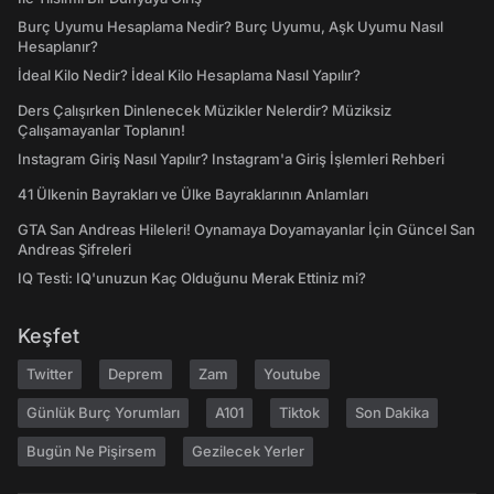
Burç Uyumu Hesaplama Nedir? Burç Uyumu, Aşk Uyumu Nasıl
Hesaplanır?
İdeal Kilo Nedir? İdeal Kilo Hesaplama Nasıl Yapılır?
Ders Çalışırken Dinlenecek Müzikler Nelerdir? Müziksiz
Çalışamayanlar Toplanın!
Instagram Giriş Nasıl Yapılır? Instagram'a Giriş İşlemleri Rehberi
41 Ülkenin Bayrakları ve Ülke Bayraklarının Anlamları
GTA San Andreas Hileleri! Oynamaya Doyamayanlar İçin Güncel San
Andreas Şifreleri
IQ Testi: IQ'unuzun Kaç Olduğunu Merak Ettiniz mi?
Keşfet
Twitter
Deprem
Zam
Youtube
Günlük Burç Yorumları
A101
Tiktok
Son Dakika
Bugün Ne Pişirsem
Gezilecek Yerler