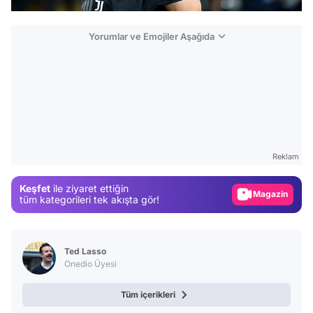
Yorumlar ve Emojiler Aşağıda
Video
Test
Reklam
Gündem
Keşfet
ile ziyaret ettiğin
Magazin
tüm kategorileri tek akışta gör!
Video
Test
Ted Lasso
Onedio Üyesi
Tüm içerikleri