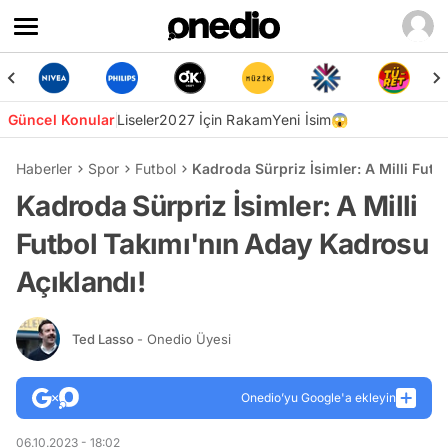
Güncel Konular
Liseler
2027 İçin Rakam
Yeni İsim😱
Haberler
Spor
Futbol
Kadroda Sürpriz İsimler: A Milli Fut
Kadroda Sürpriz İsimler: A Milli
Futbol Takımı'nın Aday Kadrosu
Açıklandı!
Ted Lasso
- Onedio Üyesi
Onedio’yu Google'a ekleyin
06.10.2023 - 18:02