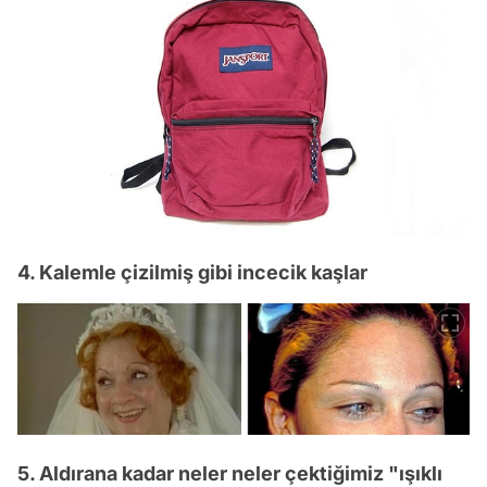
4. Kalemle çizilmiş gibi incecik kaşlar
5. Aldırana kadar neler neler çektiğimiz "ışıklı