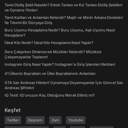
Tavla Diziliş Şekli Nasıldır? Erkek Tavlası ve Kız Tavlası Diziliş Şekilleri
ve Oynama Yönleri
Tarot Kartları ve Anlamları Nelerdir? Majör ve Minör Arkana Desteleri
İle Tılsımlı Bir Dünyaya Giriş
Burç Uyumu Hesaplama Nedir? Burç Uyumu, Aşk Uyumu Nasıl
Hesaplanır?
İdeal Kilo Nedir? İdeal Kilo Hesaplama Nasıl Yapılır?
Ders Çalışırken Dinlenecek Müzikler Nelerdir? Müziksiz
Çalışamayanlar Toplanın!
Instagram Giriş Nasıl Yapılır? Instagram'a Giriş İşlemleri Rehberi
41 Ülkenin Bayrakları ve Ülke Bayraklarının Anlamları
GTA San Andreas Hileleri! Oynamaya Doyamayanlar İçin Güncel San
Andreas Şifreleri
IQ Testi: IQ'unuzun Kaç Olduğunu Merak Ettiniz mi?
Keşfet
Twitter
Deprem
Zam
Youtube