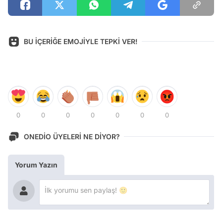
BU İÇERİĞE EMOJİYLE TEPKİ VER!
0
0
0
0
0
0
0
ONEDİO ÜYELERİ NE DİYOR?
Yorum Yazın