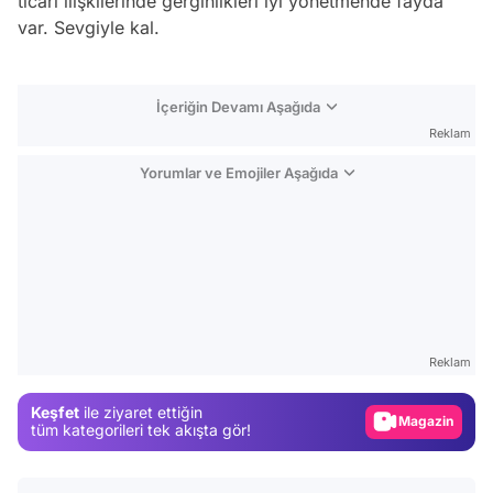
ticari ilişkilerinde gerginlikleri iyi yönetmende fayda
var. Sevgiyle kal.
İçeriğin Devamı Aşağıda
Reklam
Yorumlar ve Emojiler Aşağıda
Video
Test
Reklam
Gündem
Keşfet
ile ziyaret ettiğin
Magazin
tüm kategorileri tek akışta gör!
Video