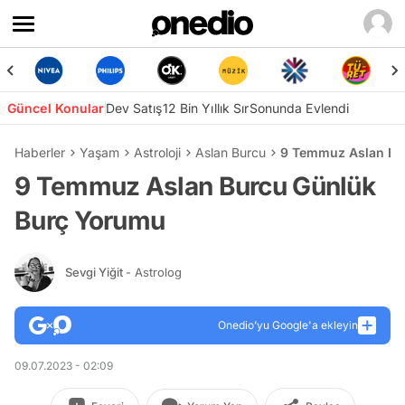
Güncel Konular
Dev Satış
12 Bin Yıllık Sır
Sonunda Evlendi
Haberler
Yaşam
Astroloji
Aslan Burcu
9 Temmuz Aslan Bu
9 Temmuz Aslan Burcu Günlük
Burç Yorumu
Sevgi Yiğit
- Astrolog
Onedio’yu Google'a ekleyin
09.07.2023 - 02:09