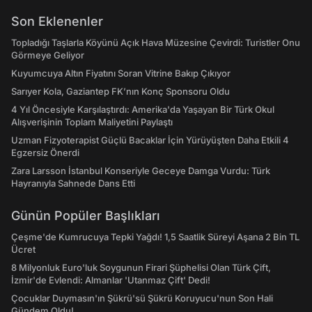
Son Eklenenler
Topladığı Taşlarla Köyünü Açık Hava Müzesine Çevirdi: Turistler Onu
Görmeye Geliyor
Kuyumcuya Altın Fiyatını Soran Vitrine Bakıp Çıkıyor
Sarıyer Kola, Gaziantep FK’nın Konç Sponsoru Oldu
4 Yıl Öncesiyle Karşılaştırdı: Amerika'da Yaşayan Bir Türk Okul
Alışverişinin Toplam Maliyetini Paylaştı
Uzman Fizyoterapist Güçlü Bacaklar İçin Yürüyüşten Daha Etkili 4
Egzersiz Önerdi
Zara Larsson İstanbul Konseriyle Geceye Damga Vurdu: Türk
Hayranıyla Sahnede Dans Etti
Günün Popüler Başlıkları
Çeşme'de Kumrucuya Tepki Yağdı! 1,5 Saatlik Süreyi Aşana 2 Bin TL
Ücret
8 Milyonluk Euro'luk Soygunun Firari Şüphelisi Olan Türk Çift,
İzmir'de Evlendi: Almanlar 'Utanmaz Çift' Dedi!
Çocuklar Duymasın'ın Şükrü'sü Şükrü Koruyucu'nun Son Hali
Gündem Oldu!