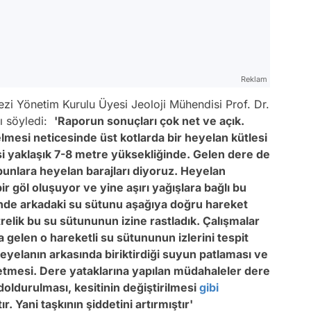
Reklam
 Yönetim Kurulu Üyesi Jeoloji Mühendisi Prof. Dr.
rı söyledi:
'Raporun sonuçları çok net ve açık.
lmesi neticesinde üst kotlarda bir heyelan kütlesi
si yaklaşık 7-8 metre yüksekliğinde. Gelen dere de
 bunlara heyelan barajları diyoruz. Heyelan
 göl oluşuyor ve yine aşırı yağışlara bağlı bu
nde arkadaki su sütunu aşağıya doğru hareket
relik bu su sütununun izine rastladık. Çalışmalar
len o hareketli su sütununun izlerini tespit
eyelanın arkasında biriktirdiği suyun patlaması ve
etmesi. Dere yataklarına yapılan müdahaleler dere
oldurulması, kesitinin değiştirilmesi
gibi
. Yani taşkının şiddetini artırmıştır'