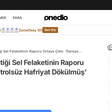
MEK
PARA

ZoneOkey 101
Seri Diz
ği Sel Felaketinin Raporu Ortaya Çıktı: 'Dereye
müş'
tiği Sel Felaketinin Raporu
ntrolsüz Hafriyat Dökülmüş'