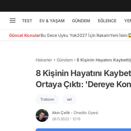
TEST
EV & YAŞAM
GÜNDEM
EĞLENCE
YE
Güncel Konular
Bu Gece Uyku Yok
2027 İçin Rakam
Yeni İsim
Haberler
Gündem
8 Kişinin Hayatını Kaybetti
Kontrolsüz Hafriyat Dökül
8 Kişinin Hayatını Kaybet
Ortaya Çıktı: 'Dereye Ko
Trabzon
sel
Akın Çelik
- Onedio Üyesi
26.11.2022 - 12:15