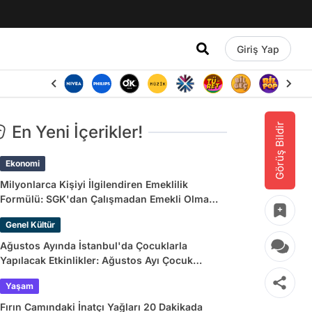
Giriş Yap
Görüş Bildir
En Yeni İçerikler!
Ekonomi
Milyonlarca Kişiyi İlgilendiren Emeklilik
Formülü: SGK'dan Çalışmadan Emekli Olma
Yolları
Genel Kültür
Ağustos Ayında İstanbul'da Çocuklarla
Yapılacak Etkinlikler: Ağustos Ayı Çocuk
Tiyatroları ve Etkinlik Takvimi
Yaşam
Fırın Camındaki İnatçı Yağları 20 Dakikada