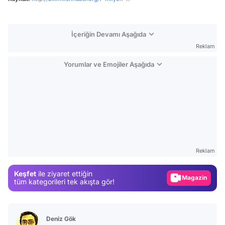
İçeriğin Devamı Aşağıda
Reklam
Yorumlar ve Emojiler Aşağıda
Video
Test
Reklam
Gündem
Keşfet
ile ziyaret ettiğin
Magazin
tüm kategorileri tek akışta gör!
Video
Test
Deniz Gök