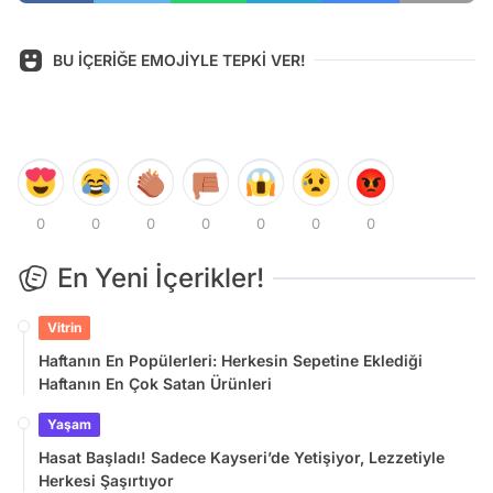
BU İÇERİĞE EMOJİYLE TEPKİ VER!
0
0
0
0
0
0
0
En Yeni İçerikler!
Vitrin
Haftanın En Popülerleri: Herkesin Sepetine Eklediği
Haftanın En Çok Satan Ürünleri
Yaşam
Hasat Başladı! Sadece Kayseri’de Yetişiyor, Lezzetiyle
Herkesi Şaşırtıyor