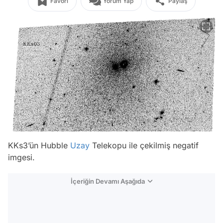
Favori
Yorum Yap
Paylaş
KKs3’ün Hubble
Uzay
Telekopu ile çekilmiş negatif
imgesi.
İçeriğin Devamı Aşağıda