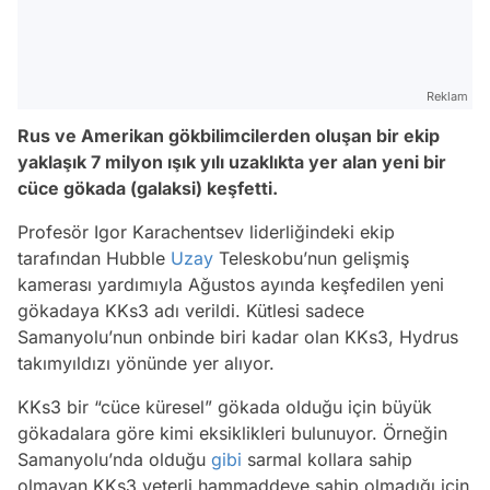
Reklam
Rus ve Amerikan gökbilimcilerden oluşan bir ekip
yaklaşık 7 milyon ışık yılı uzaklıkta yer alan yeni bir
cüce gökada (galaksi) keşfetti.
Profesör Igor Karachentsev liderliğindeki ekip
tarafından Hubble
Uzay
Teleskobu’nun gelişmiş
kamerası yardımıyla Ağustos ayında keşfedilen yeni
gökadaya KKs3 adı verildi. Kütlesi sadece
Samanyolu’nun onbinde biri kadar olan KKs3, Hydrus
takımyıldızı yönünde yer alıyor.
KKs3 bir “cüce küresel” gökada olduğu için büyük
gökadalara göre kimi eksiklikleri bulunuyor. Örneğin
Samanyolu’nda olduğu
gibi
sarmal kollara sahip
olmayan KKs3 yeterli hammaddeye sahip olmadığı için