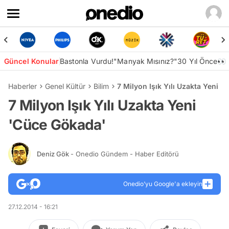
Güncel Konular
Bastonla Vurdu!
"Manyak Mısınız?"
30 Yıl Önce👀
Haberler
Genel Kültür
Bilim
7 Milyon Işık Yılı Uzakta Yeni 
7 Milyon Işık Yılı Uzakta Yeni
'Cüce Gökada'
Deniz Gök
- Onedio Gündem - Haber Editörü
Onedio’yu Google'a ekleyin
27.12.2014 - 16:21