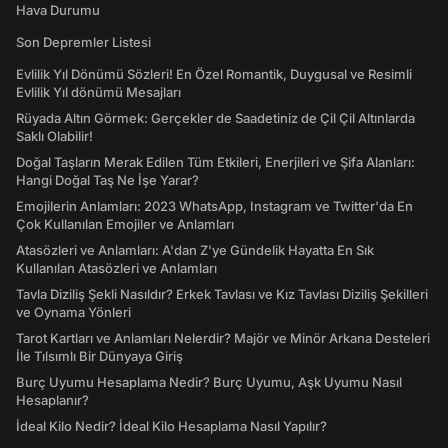
Hava Durumu
Son Depremler Listesi
Evlilik Yıl Dönümü Sözleri! En Özel Romantik, Duygusal ve Resimli
Evlilik Yıl dönümü Mesajları
Rüyada Altın Görmek: Gerçekler de Saadetiniz de Çil Çil Altınlarda
Saklı Olabilir!
Doğal Taşların Merak Edilen Tüm Etkileri, Enerjileri ve Şifa Alanları:
Hangi Doğal Taş Ne İşe Yarar?
Emojilerin Anlamları: 2023 WhatsApp, Instagram ve Twitter'da En
Çok Kullanılan Emojiler ve Anlamları
Atasözleri ve Anlamları: A'dan Z'ye Gündelik Hayatta En Sık
Kullanılan Atasözleri ve Anlamları
Tavla Diziliş Şekli Nasıldır? Erkek Tavlası ve Kız Tavlası Diziliş Şekilleri
ve Oynama Yönleri
Tarot Kartları ve Anlamları Nelerdir? Majör ve Minör Arkana Desteleri
İle Tılsımlı Bir Dünyaya Giriş
Burç Uyumu Hesaplama Nedir? Burç Uyumu, Aşk Uyumu Nasıl
Hesaplanır?
İdeal Kilo Nedir? İdeal Kilo Hesaplama Nasıl Yapılır?