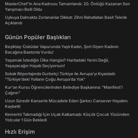
MasterChef’in Ana Kadrosu Tamamlandı: 20. Önlüğü Kazanan Son
Yarışmacı Belli Oldu
Uykuya Dalmakta Zorlananlar Dikkat: Zihni Rahatlatan Basit Teknik
Açıklandı
Günün Popüler Başlıkları
Beşiktaş-Üsküdar Vapurunda Yaşlı Kadın, Şort Giyen Kadının
Bacağına Bastonla Vurdu!
Yaşamak İstediğin Ülke Hangisi? Haritadaki Yerini Değil,
Yaşayacağın Hayatı Seçiyorsun!
Sokak Röportajında Gurbetçi Türkiye ile Avrupa'yı Kıyasladı:
"Türkiye’deki Yolların Çoğu Avrupa’da Yok"
Kur'an Kursu Öğrencilerinden Belediye Başkanına: "Manifest’i
Çağırın"
Uzun Süredir Kanserle Mücadele Eden Şarkıcı Cansever Hayatını
Kaybetti
Kemerini Takmadığı İçin Uçak Kalkamadı: Küçük Çocuk Yüzünden
Yolcular 1 Gün Bekledi
Hızlı Erişim