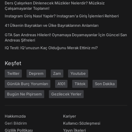
Ders Çalışırken Dinlenecek Müzikler Nelerdir? Müziksiz
Çalışamayanlar Toplanın!
Instagram Giriş Nasıl Yapılır? Instagram'a Giriş İşlemleri Rehberi
41 Ülkenin Bayrakları ve Ülke Bayraklarının Anlamları
GTA San Andreas Hileleri! Oynamaya Doyamayanlar İçin Güncel San
Andreas Şifreleri
IQ Testi: IQ'unuzun Kaç Olduğunu Merak Ettiniz mi?
Keşfet
Twitter
Deprem
Zam
Youtube
Günlük Burç Yorumları
A101
Tiktok
Son Dakika
Bugün Ne Pişirsem
Gezilecek Yerler
Hakkımızda
Kariyer
Geri Bildirim
Kullanıcı Sözleşmesi
Gizlilik Politikası
Yayın İlkeleri