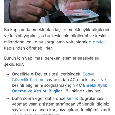
Bu kapsamda emekli olan kişiler emekli aylık bilgilerini
ve kesinti yapılmışsa bu kesintinin bilgilerini ve kesinti
miktarlarını en kolay sorgulama yolu olarak
e-devlet
kapısından öğrenebilirler.
Bunun için yapılması gereken işlemler sırasıyla şu
şekildedir;
Öncelikle e-Devlet sitesi içerisindeki
Sosyal
Güvenlik Kurumu
sayfasından 4C emekli aylık ve
kesinti bilgilerini sorgulamak için
4C Emekli Aylık
Ödeme ve Kesinti Bilgileri
linkine tıklayınız.
Daha sonra eğer daha önce
kimlik
doğrulaması
yapmadıysanız sistem tarafından yönlendirildiğiniz
sayfanın en altında karşınıza çıkan “kimliğimi şimdi