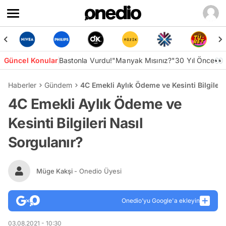
Güncel Konular
Bastonla Vurdu!
"Manyak Mısınız?"
30 Yıl Önce👀
Haberler
Gündem
4C Emekli Aylık Ödeme ve Kesinti Bilgileri
4C Emekli Aylık Ödeme ve
Kesinti Bilgileri Nasıl
Sorgulanır?
Müge Kakşi
- Onedio Üyesi
Onedio’yu Google'a ekleyin
03.08.2021 - 10:30