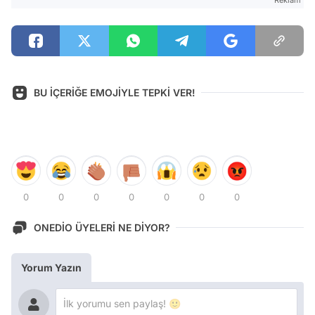
BU İÇERİĞE EMOJİYLE TEPKİ VER!
0
0
0
0
0
0
0
ONEDİO ÜYELERİ NE DİYOR?
Yorum Yazın