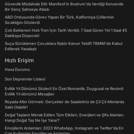
Güvenlik Müdahale Etti: Manifest'in Bodrum'da Verdiği Konserde
Bir Genç Sahneye Atladı
ABD Ordusunda Görev Yapan Bir Türk, Kaliforniya Çöllerinin
Sıcaklığını Gösterdi
Çok Beklenen Hızlı Tren İçin Tarih Verildi: 7 Saat Süren Yol 1 Saat 45
Dakikaya Düşecek!
Suça Sürüklenen Çocuklara İlişkin Kanun Teklifi TBMM'de Kabul
Edilerek Yasalaştı
Hızlı Erişim
Hava Durumu
Son Depremler Listesi
Evlilik Yıl Dönümü Sözleri! En Özel Romantik, Duygusal ve Resimli
Evlilik Yıl dönümü Mesajları
Rüyada Altın Görmek: Gerçekler de Saadetiniz de Çil Çil Altınlarda
Saklı Olabilir!
Doğal Taşların Merak Edilen Tüm Etkileri, Enerjileri ve Şifa Alanları:
Hangi Doğal Taş Ne İşe Yarar?
Emojilerin Anlamları: 2023 WhatsApp, Instagram ve Twitter'da En
Çok Kullanılan Emojiler ve Anlamları