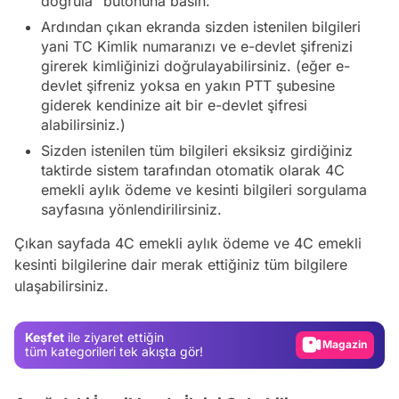
doğrula” butonuna basın.
Ardından çıkan ekranda sizden istenilen bilgileri
yani TC Kimlik numaranızı ve e-devlet şifrenizi
girerek kimliğinizi doğrulayabilirsiniz. (eğer e-
devlet şifreniz yoksa en yakın PTT şubesine
giderek kendinize ait bir e-devlet şifresi
alabilirsiniz.)
Sizden istenilen tüm bilgileri eksiksiz girdiğiniz
taktirde sistem tarafından otomatik olarak 4C
emekli aylık ödeme ve kesinti bilgileri sorgulama
sayfasına yönlendirilirsiniz.
Çıkan sayfada 4C emekli aylık ödeme ve 4C emekli
Video
kesinti bilgilerine dair merak ettiğiniz tüm bilgilere
ulaşabilirsiniz.
Test
Gündem
Keşfet
ile ziyaret ettiğin
Magazin
tüm kategorileri tek akışta gör!
Video