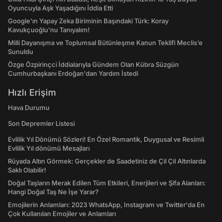
Oyuncuyla Aşk Yaşadığını İddia Etti
Google'ın Yapay Zeka Biriminin Başındaki Türk: Koray
Kavukçuoğlu'nu Tanıyalım!
Milli Dayanışma ve Toplumsal Bütünleşme Kanun Teklifi Meclis’e
Sunuldu
Özge Özpirinçci İddialarıyla Gündem Olan Kübra Süzgün
Cumhurbaşkanı Erdoğan'dan Yardım İstedi
Hızlı Erişim
Hava Durumu
Son Depremler Listesi
Evlilik Yıl Dönümü Sözleri! En Özel Romantik, Duygusal ve Resimli
Evlilik Yıl dönümü Mesajları
Rüyada Altın Görmek: Gerçekler de Saadetiniz de Çil Çil Altınlarda
Saklı Olabilir!
Doğal Taşların Merak Edilen Tüm Etkileri, Enerjileri ve Şifa Alanları:
Hangi Doğal Taş Ne İşe Yarar?
Emojilerin Anlamları: 2023 WhatsApp, Instagram ve Twitter'da En
Çok Kullanılan Emojiler ve Anlamları