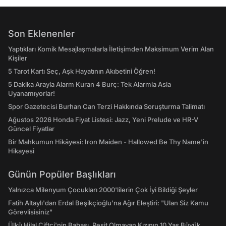
Son Eklenenler
Yaptıkları Komik Mesajlaşmalarla İletişimden Maksimum Verim Alan
Kişiler
5 Tarot Kartı Seç, Aşk Hayatının Akıbetini Öğren!
5 Dakika Arayla Alarm Kuran 4 Burç: Tek Alarmla Asla
Uyanamıyorlar!
Spor Gazetecisi Burhan Can Terzi Hakkında Soruşturma Talimatı
Ağustos 2026 Honda Fiyat Listesi: Jazz, Yeni Prelude ve HR-V
Güncel Fiyatlar
Bir Mahkumun Hikâyesi: Iron Maiden - Hallowed Be Thy Name'in
Hikayesi
Günün Popüler Başlıkları
Yalnızca Milenyum Çocukları 2000'lilerin Çok İyi Bildiği Şeyler
Fatih Altaylı'dan Erdal Beşikçioğlu'na Ağır Eleştiri: "Ulan Siz Kamu
Görevlisisiniz"
Ülkü Hilal Çiftçi'nin Babası, Reşit Olmayan Kızının 10 Yaş Büyük