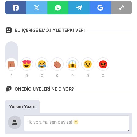
BU İÇERİĞE EMOJİYLE TEPKİ VER!
1
0
0
0
0
0
0
ONEDİO ÜYELERİ NE DİYOR?
Yorum Yazın