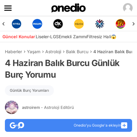
Güncel Konular
Liseler-LGS
Emekli Zammı
Filtresiz Hali😱
Haberler
Yaşam
Astroloji
Balık Burcu
4 Haziran Balık Bur
4 Haziran Balık Burcu Günlük
Burç Yorumu
Günlük Burç Yorumları
astroirem
- Astroloji Editörü
Onedio’yu Google'a ekleyin