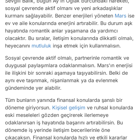
Sevgili Balık, bugün Ay'ın Oğlak burcundaki hareketi,
sosyal çevrende aktif olmanı ve yeni arkadaşlıklar
kurmanı sağlayabilir. Benzer enerjileri yöneten
Mars
ise
ev ve aile konularında enerjini artırabilir. Bu durum aşk
hayatında romantik anlar yaşamana da yardımcı
olacaktır. Bu sıralar, iletişim konularında dikkatli olmalı,
heyecanını
mutluluk
inşa etmek için kullanmalısın.
Sosyal çevrende aktif olmalı, partnerinle romantik ve
duygusal paylaşımlara odaklanmalısın. Mars'ın enerjisi
ile ilişkini bir sonraki aşamaya taşıyabilirsin. Belki de
aynı eve taşınmak, nişanlanmak ya da evlenmek
gündeminde yer alabilir.
Tüm bunların yanında finansal konularda şanslı bir
döneme giriyorsun.
Kişisel gelişim
ve ruhsal konularda
eski meseleleri gözden geçirerek ilerlemeye
odaklanırsan iş hayatında başarını artırabilirsin. Bu
dönemde iş yerinde iletişim becerilerinle öne
çıkacaksın. Finansal konularda hızlı ve etkili kararlar