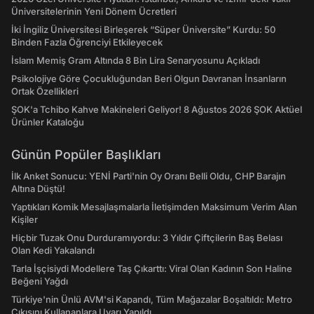
Üniversitelerinin Yeni Dönem Ücretleri
İki İngiliz Üniversitesi Birleşerek “Süper Üniversite” Kurdu: 50
Binden Fazla Öğrenciyi Etkileyecek
İslam Memiş Gram Altında 8 Bin Lira Senaryosunu Açıkladı
Psikolojiye Göre Çocukluğundan Beri Olgun Davranan İnsanların
Ortak Özellikleri
ŞOK'a Tchibo Kahve Makineleri Geliyor! 8 Ağustos 2026 ŞOK Aktüel
Ürünler Kataloğu
Günün Popüler Başlıkları
İlk Anket Sonucu: YENİ Parti'nin Oy Oranı Belli Oldu, CHP Barajın
Altına Düştü!
Yaptıkları Komik Mesajlaşmalarla İletişimden Maksimum Verim Alan
Kişiler
Hiçbir Tuzak Onu Durduramıyordu: 3 Yıldır Çiftçilerin Baş Belası
Olan Kedi Yakalandı
Tarla İşçisiydi Modellere Taş Çıkarttı: Viral Olan Kadının Son Haline
Beğeni Yağdı
Türkiye'nin Ünlü AVM'si Kapandı, Tüm Mağazalar Boşaltıldı: Metro
Çıkışını Kullananlara Uyarı Yapıldı