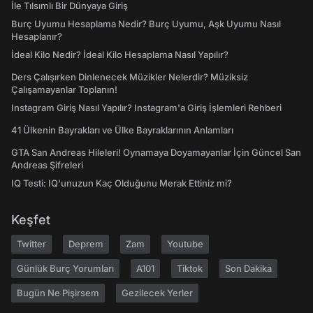
İle Tılsımlı Bir Dünyaya Giriş
Burç Uyumu Hesaplama Nedir? Burç Uyumu, Aşk Uyumu Nasıl
Hesaplanır?
İdeal Kilo Nedir? İdeal Kilo Hesaplama Nasıl Yapılır?
Ders Çalışırken Dinlenecek Müzikler Nelerdir? Müziksiz
Çalışamayanlar Toplanın!
Instagram Giriş Nasıl Yapılır? Instagram'a Giriş İşlemleri Rehberi
41 Ülkenin Bayrakları ve Ülke Bayraklarının Anlamları
GTA San Andreas Hileleri! Oynamaya Doyamayanlar İçin Güncel San
Andreas Şifreleri
IQ Testi: IQ'unuzun Kaç Olduğunu Merak Ettiniz mi?
Keşfet
Twitter
Deprem
Zam
Youtube
Günlük Burç Yorumları
A101
Tiktok
Son Dakika
Bugün Ne Pişirsem
Gezilecek Yerler