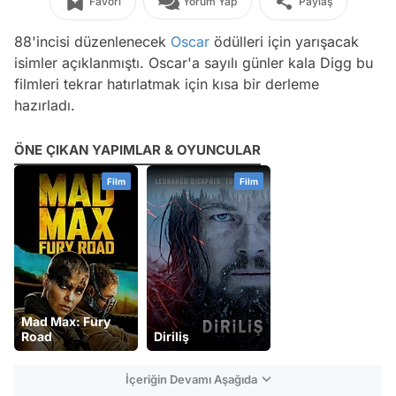
Favori
Yorum Yap
Paylaş
88'incisi düzenlenecek
Oscar
ödülleri için yarışacak
isimler açıklanmıştı. Oscar'a sayılı günler kala Digg bu
filmleri tekrar hatırlatmak için kısa bir derleme
hazırladı.
ÖNE ÇIKAN YAPIMLAR & OYUNCULAR
Film
Film
Mad Max: Fury
Road
Diriliş
İçeriğin Devamı Aşağıda