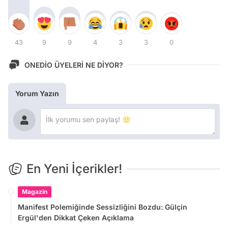
43
9
9
4
3
3
0
ONEDİO ÜYELERİ NE DİYOR?
Yorum Yazın
En Yeni İçerikler!
Magazin
Manifest Polemiğinde Sessizliğini Bozdu: Gülçin
Ergül'den Dikkat Çeken Açıklama