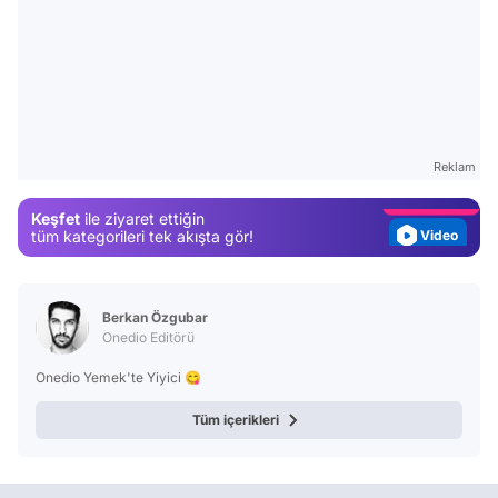
Video
Test
Gündem
Reklam
Magazin
Keşfet
ile ziyaret ettiğin
Video
tüm kategorileri tek akışta gör!
Test
Berkan Özgubar
Onedio Editörü
Onedio Yemek'te Yiyici 😋
Tüm içerikleri