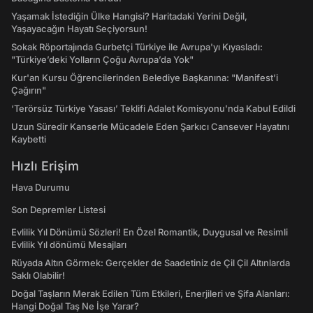
Yaşamak İstediğin Ülke Hangisi? Haritadaki Yerini Değil,
Yaşayacağın Hayatı Seçiyorsun!
Sokak Röportajında Gurbetçi Türkiye ile Avrupa'yı Kıyasladı:
"Türkiye’deki Yolların Çoğu Avrupa’da Yok"
Kur'an Kursu Öğrencilerinden Belediye Başkanına: "Manifest’i
Çağırın"
‘Terörsüz Türkiye Yasası’ Teklifi Adalet Komisyonu'nda Kabul Edildi
Uzun Süredir Kanserle Mücadele Eden Şarkıcı Cansever Hayatını
Kaybetti
Hızlı Erişim
Hava Durumu
Son Depremler Listesi
Evlilik Yıl Dönümü Sözleri! En Özel Romantik, Duygusal ve Resimli
Evlilik Yıl dönümü Mesajları
Rüyada Altın Görmek: Gerçekler de Saadetiniz de Çil Çil Altınlarda
Saklı Olabilir!
Doğal Taşların Merak Edilen Tüm Etkileri, Enerjileri ve Şifa Alanları:
Hangi Doğal Taş Ne İşe Yarar?