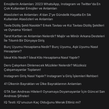
Emojilerin Anlamları: 2023 WhatsApp, Instagram ve Twitter'da En
Çok Kullanılan Emojiler ve Anlamları
Atasözleri ve Anlamları: A'dan Z'ye Gündelik Hayatta En Sık
Kullanılan Atasözleri ve Anlamları
Tavla Diziliş Şekli Nasıldır? Erkek Tavlası ve Kız Tavlası Diziliş Şekilleri
ve Oynama Yönleri
Tarot Kartları ve Anlamları Nelerdir? Majör ve Minör Arkana Desteleri
İle Tılsımlı Bir Dünyaya Giriş
Burç Uyumu Hesaplama Nedir? Burç Uyumu, Aşk Uyumu Nasıl
Hesaplanır?
İdeal Kilo Nedir? İdeal Kilo Hesaplama Nasıl Yapılır?
Ders Çalışırken Dinlenecek Müzikler Nelerdir? Müziksiz
Çalışamayanlar Toplanın!
Instagram Giriş Nasıl Yapılır? Instagram'a Giriş İşlemleri Rehberi
41 Ülkenin Bayrakları ve Ülke Bayraklarının Anlamları
GTA San Andreas Hileleri! Oynamaya Doyamayanlar İçin Güncel San
Andreas Şifreleri
IQ Testi: IQ'unuzun Kaç Olduğunu Merak Ettiniz mi?