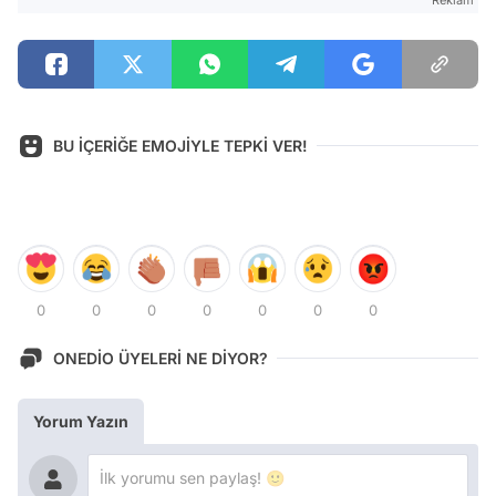
BU İÇERİĞE EMOJİYLE TEPKİ VER!
0
0
0
0
0
0
0
ONEDİO ÜYELERİ NE DİYOR?
Yorum Yazın