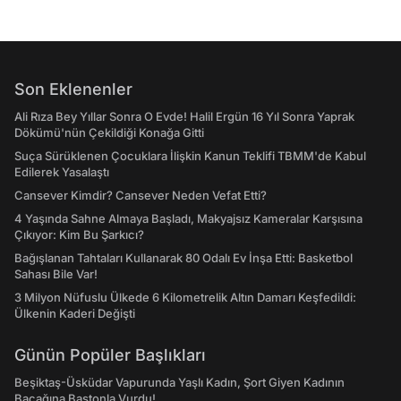
Son Eklenenler
Ali Rıza Bey Yıllar Sonra O Evde! Halil Ergün 16 Yıl Sonra Yaprak
Dökümü'nün Çekildiği Konağa Gitti
Suça Sürüklenen Çocuklara İlişkin Kanun Teklifi TBMM'de Kabul
Edilerek Yasalaştı
Cansever Kimdir? Cansever Neden Vefat Etti?
4 Yaşında Sahne Almaya Başladı, Makyajsız Kameralar Karşısına
Çıkıyor: Kim Bu Şarkıcı?
Bağışlanan Tahtaları Kullanarak 80 Odalı Ev İnşa Etti: Basketbol
Sahası Bile Var!
3 Milyon Nüfuslu Ülkede 6 Kilometrelik Altın Damarı Keşfedildi:
Ülkenin Kaderi Değişti
Günün Popüler Başlıkları
Beşiktaş-Üsküdar Vapurunda Yaşlı Kadın, Şort Giyen Kadının
Bacağına Bastonla Vurdu!