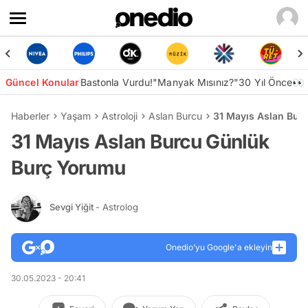
Güncel Konular
Bastonla Vurdu!
"Manyak Mısınız?"
30 Yıl Önce👀
Haberler
Yaşam
Astroloji
Aslan Burcu
31 Mayıs Aslan Bur
31 Mayıs Aslan Burcu Günlük
Burç Yorumu
Sevgi Yiğit
- Astrolog
Onedio’yu Google'a ekleyin
30.05.2023 - 20:41