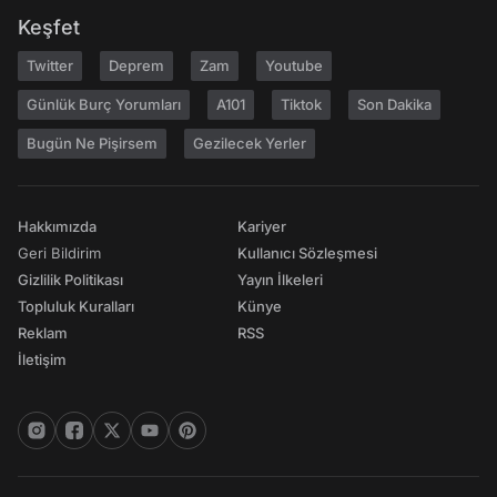
Keşfet
Twitter
Deprem
Zam
Youtube
Günlük Burç Yorumları
A101
Tiktok
Son Dakika
Bugün Ne Pişirsem
Gezilecek Yerler
Hakkımızda
Kariyer
Geri Bildirim
Kullanıcı Sözleşmesi
Gizlilik Politikası
Yayın İlkeleri
Topluluk Kuralları
Künye
Reklam
RSS
İletişim