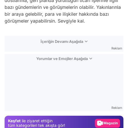
dostlarınla, geri planda yürüttüğün ticari işlerinle ilgili
bazı gündemlerin ve görüşmelerin olabilir. Yakınlarınla
bir araya gelebilir, para ve ilişkiler hakkında bazı
görüşmeler yapabilirsin. Sevgiyle kal.
İçeriğin Devamı Aşağıda
Reklam
Yorumlar ve Emojiler Aşağıda
Video
Test
Reklam
Gündem
Keşfet
ile ziyaret ettiğin
Magazin
tüm kategorileri tek akışta gör!