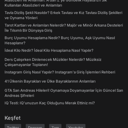
Atasözleri ve Anlamları: A'dan Z'ye Gündelik Hayatta En Sık
Kullanılan Atasözleri ve Anlamları
Tavla Diziliş Şekli Nasıldır? Erkek Tavlası ve Kız Tavlası Diziliş Şekilleri
ve Oynama Yönleri
Tarot Kartları ve Anlamları Nelerdir? Majör ve Minör Arkana Desteleri
İle Tılsımlı Bir Dünyaya Giriş
Burç Uyumu Hesaplama Nedir? Burç Uyumu, Aşk Uyumu Nasıl
Hesaplanır?
İdeal Kilo Nedir? İdeal Kilo Hesaplama Nasıl Yapılır?
Ders Çalışırken Dinlenecek Müzikler Nelerdir? Müziksiz
Çalışamayanlar Toplanın!
Instagram Giriş Nasıl Yapılır? Instagram'a Giriş İşlemleri Rehberi
41 Ülkenin Bayrakları ve Ülke Bayraklarının Anlamları
GTA San Andreas Hileleri! Oynamaya Doyamayanlar İçin Güncel San
Andreas Şifreleri
IQ Testi: IQ'unuzun Kaç Olduğunu Merak Ettiniz mi?
Keşfet
Twitter
Deprem
Zam
Youtube