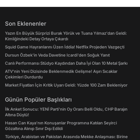
Son Eklenenler
Yazın En Büyük Sürprizi Burak Yörük ve Tuana Yılmaz'dan Geldi:
Kimliğindeki Detay Ortaya Çıkardı
Squid Game Hayranlarını Üzen İddia! Netflix Projeden Vazgeçti
Dursun Özbek'in Veda Davetine Icardi'den Soğuk Yanıt
Canlı Performansı Stüdyo Kaydından Daha İyi Olan 10 Metal Şarkı
ATV'nin Yeni Dizisinde Beklenmedik Gelişme! Aşırı Sıcaklar
Çekimleri Durdurdu
Market Fiyatları İçin Kritik Uyarı Geldi: Yüzde 100 Zam Bekleniyor
Günün Popüler Başlıkları
İlk Anket Sonucu: YENİ Parti'nin Oy Oranı Belli Oldu, CHP Barajın
Altına Düştü!
Hasan Can Kaya’nın Konuşanlar Programına Katılan Seyirci
Gözaltına Alınıp Sınır Dışı Edildi
Türkiye, Arabistan ve Pakistan Arasında Mekke Anlaşması: Birine