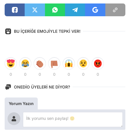
BU İÇERİĞE EMOJİYLE TEPKİ VER!
0
0
0
0
0
0
0
ONEDİO ÜYELERİ NE DİYOR?
Yorum Yazın