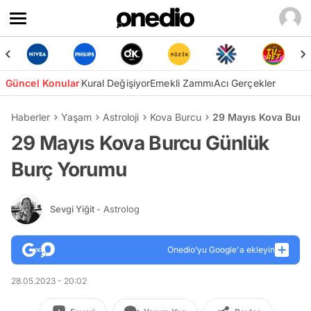
Güncel Konular
Kural Değişiyor
Emekli Zammı
Acı Gerçekler
Haberler
Yaşam
Astroloji
Kova Burcu
29 Mayıs Kova Burc
29 Mayıs Kova Burcu Günlük
Burç Yorumu
Sevgi Yiğit
- Astrolog
Onedio’yu Google'a ekleyin
28.05.2023 - 20:02