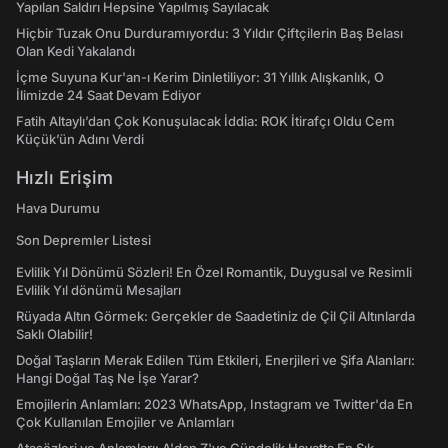
Yapılan Saldırı Hepsine Yapılmış Sayılacak
Hiçbir Tuzak Onu Durduramıyordu: 3 Yıldır Çiftçilerin Baş Belası
Olan Kedi Yakalandı
İçme Suyuna Kur'an-ı Kerim Dinletiliyor: 31 Yıllık Alışkanlık, O
İlimizde 24 Saat Devam Ediyor
Fatih Altaylı’dan Çok Konuşulacak İddia: ROK İtirafçı Oldu Cem
Küçük’ün Adını Verdi
Hızlı Erişim
Hava Durumu
Son Depremler Listesi
Evlilik Yıl Dönümü Sözleri! En Özel Romantik, Duygusal ve Resimli
Evlilik Yıl dönümü Mesajları
Rüyada Altın Görmek: Gerçekler de Saadetiniz de Çil Çil Altınlarda
Saklı Olabilir!
Doğal Taşların Merak Edilen Tüm Etkileri, Enerjileri ve Şifa Alanları:
Hangi Doğal Taş Ne İşe Yarar?
Emojilerin Anlamları: 2023 WhatsApp, Instagram ve Twitter'da En
Çok Kullanılan Emojiler ve Anlamları