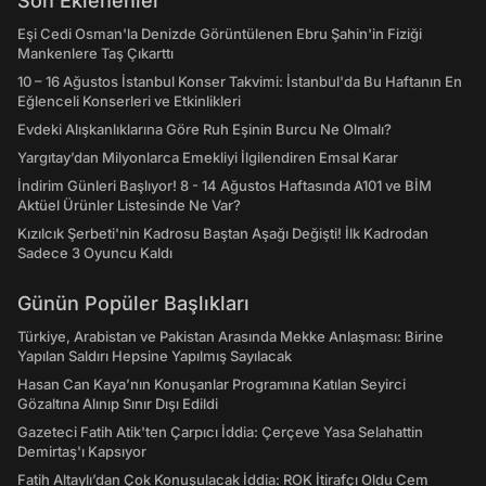
Son Eklenenler
Eşi Cedi Osman'la Denizde Görüntülenen Ebru Şahin'in Fiziği
Mankenlere Taş Çıkarttı
10 – 16 Ağustos İstanbul Konser Takvimi: İstanbul'da Bu Haftanın En
Eğlenceli Konserleri ve Etkinlikleri
Evdeki Alışkanlıklarına Göre Ruh Eşinin Burcu Ne Olmalı?
Yargıtay’dan Milyonlarca Emekliyi İlgilendiren Emsal Karar
İndirim Günleri Başlıyor! 8 - 14 Ağustos Haftasında A101 ve BİM
Aktüel Ürünler Listesinde Ne Var?
Kızılcık Şerbeti'nin Kadrosu Baştan Aşağı Değişti! İlk Kadrodan
Sadece 3 Oyuncu Kaldı
Günün Popüler Başlıkları
Türkiye, Arabistan ve Pakistan Arasında Mekke Anlaşması: Birine
Yapılan Saldırı Hepsine Yapılmış Sayılacak
Hasan Can Kaya’nın Konuşanlar Programına Katılan Seyirci
Gözaltına Alınıp Sınır Dışı Edildi
Gazeteci Fatih Atik'ten Çarpıcı İddia: Çerçeve Yasa Selahattin
Demirtaş'ı Kapsıyor
Fatih Altaylı’dan Çok Konuşulacak İddia: ROK İtirafçı Oldu Cem