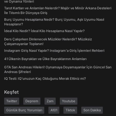
ve Oynama Yönleri
Tarot Kartları ve Anlamları Nelerdir? Majör ve Minör Arkana Desteleri
İle Tılsımlı Bir Dünyaya Giriş
Burç Uyumu Hesaplama Nedir? Burç Uyumu, Aşk Uyumu Nasıl
Hesaplanır?
İdeal Kilo Nedir? İdeal Kilo Hesaplama Nasıl Yapılır?
Ders Çalışırken Dinlenecek Müzikler Nelerdir? Müziksiz
Çalışamayanlar Toplanın!
Instagram Giriş Nasıl Yapılır? Instagram'a Giriş İşlemleri Rehberi
41 Ülkenin Bayrakları ve Ülke Bayraklarının Anlamları
GTA San Andreas Hileleri! Oynamaya Doyamayanlar İçin Güncel San
Andreas Şifreleri
IQ Testi: IQ'unuzun Kaç Olduğunu Merak Ettiniz mi?
Keşfet
Twitter
Deprem
Zam
Youtube
Günlük Burç Yorumları
A101
Tiktok
Son Dakika