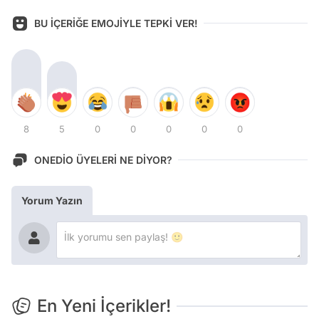
BU İÇERİĞE EMOJİYLE TEPKİ VER!
8
5
0
0
0
0
0
ONEDİO ÜYELERİ NE DİYOR?
Yorum Yazın
En Yeni İçerikler!