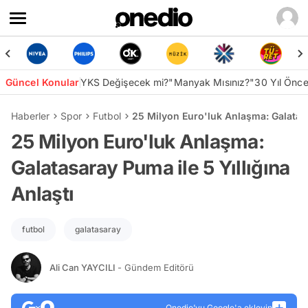
Güncel Konular
YKS Değişecek mi?
"Manyak Mısınız?"
30 Yıl Önc
Haberler
Spor
Futbol
25 Milyon Euro'luk Anlaşma: Galatasa
25 Milyon Euro'luk Anlaşma:
Galatasaray Puma ile 5 Yıllığına
Anlaştı
futbol
galatasaray
Ali Can YAYCILI
- Gündem Editörü
Onedio’yu Google'a ekleyin