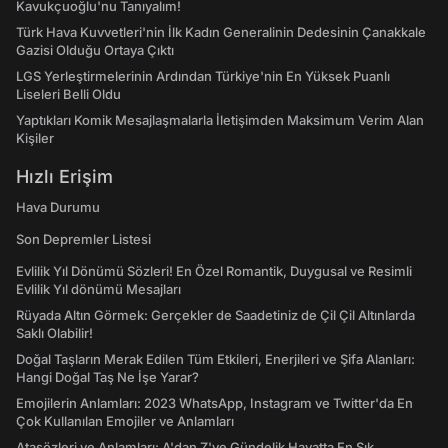
Kavukçuoğlu'nu Tanıyalım!
Türk Hava Kuvvetleri'nin İlk Kadın Generalinin Dedesinin Çanakkale
Gazisi Olduğu Ortaya Çıktı
LGS Yerleştirmelerinin Ardından Türkiye'nin En Yüksek Puanlı
Liseleri Belli Oldu
Yaptıkları Komik Mesajlaşmalarla İletişimden Maksimum Verim Alan
Kişiler
Hızlı Erişim
Hava Durumu
Son Depremler Listesi
Evlilik Yıl Dönümü Sözleri! En Özel Romantik, Duygusal ve Resimli
Evlilik Yıl dönümü Mesajları
Rüyada Altın Görmek: Gerçekler de Saadetiniz de Çil Çil Altınlarda
Saklı Olabilir!
Doğal Taşların Merak Edilen Tüm Etkileri, Enerjileri ve Şifa Alanları:
Hangi Doğal Taş Ne İşe Yarar?
Emojilerin Anlamları: 2023 WhatsApp, Instagram ve Twitter'da En
Çok Kullanılan Emojiler ve Anlamları
Atasözleri ve Anlamları: A'dan Z'ye Gündelik Hayatta En Sık