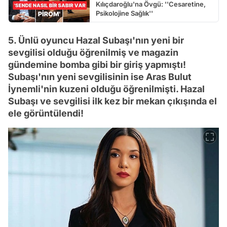
Kılıçdaroğlu'na Övgü: ''Cesaretine,
Psikolojine Sağlık''
5. Ünlü oyuncu Hazal Subaşı'nın yeni bir
sevgilisi olduğu öğrenilmiş ve magazin
gündemine bomba gibi bir giriş yapmıştı!
Subaşı'nın yeni sevgilisinin ise Aras Bulut
İynemli'nin kuzeni olduğu öğrenilmişti. Hazal
Subaşı ve sevgilisi ilk kez bir mekan çıkışında el
ele görüntülendi!