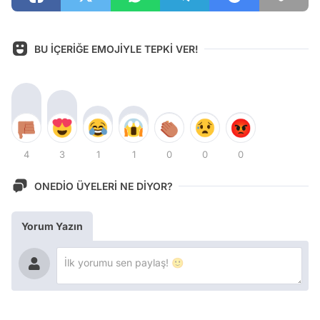
BU İÇERİĞE EMOJİYLE TEPKİ VER!
4
3
1
1
0
0
0
ONEDİO ÜYELERİ NE DİYOR?
Yorum Yazın