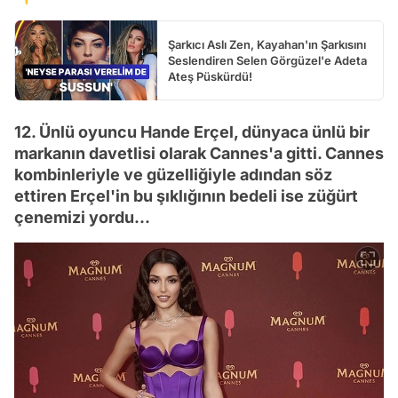
Şarkıcı Aslı Zen, Kayahan'ın Şarkısını
Seslendiren Selen Görgüzel'e Adeta
Ateş Püskürdü!
12. Ünlü oyuncu Hande Erçel, dünyaca ünlü bir
markanın davetlisi olarak Cannes'a gitti. Cannes
kombinleriyle ve güzelliğiyle adından söz
ettiren Erçel'in bu şıklığının bedeli ise züğürt
çenemizi yordu...