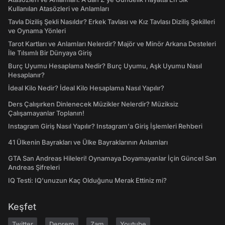
Kullanılan Atasözleri ve Anlamları
Tavla Diziliş Şekli Nasıldır? Erkek Tavlası ve Kız Tavlası Diziliş Şekilleri
ve Oynama Yönleri
Tarot Kartları ve Anlamları Nelerdir? Majör ve Minör Arkana Desteleri
İle Tılsımlı Bir Dünyaya Giriş
Burç Uyumu Hesaplama Nedir? Burç Uyumu, Aşk Uyumu Nasıl
Hesaplanır?
İdeal Kilo Nedir? İdeal Kilo Hesaplama Nasıl Yapılır?
Ders Çalışırken Dinlenecek Müzikler Nelerdir? Müziksiz
Çalışamayanlar Toplanın!
Instagram Giriş Nasıl Yapılır? Instagram'a Giriş İşlemleri Rehberi
41 Ülkenin Bayrakları ve Ülke Bayraklarının Anlamları
GTA San Andreas Hileleri! Oynamaya Doyamayanlar İçin Güncel San
Andreas Şifreleri
IQ Testi: IQ'unuzun Kaç Olduğunu Merak Ettiniz mi?
Keşfet
Twitter
Deprem
Zam
Youtube