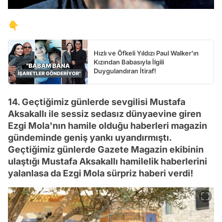
👇
Hızlı ve Öfkeli Yıldızı Paul Walker'ın
Kızından Babasıyla İlgili
Duygulandıran İtiraf!
14. Geçtiğimiz günlerde sevgilisi Mustafa
Aksakallı ile sessiz sedasız dünyaevine giren
Ezgi Mola'nın hamile olduğu haberleri magazin
gündeminde geniş yankı uyandırmıştı.
Geçtiğimiz günlerde Gazete Magazin ekibinin
ulaştığı Mustafa Aksakallı hamilelik haberlerini
yalanlasa da Ezgi Mola sürpriz haberi verdi!