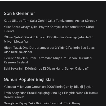
Son Eklenenler
Koca Ülkede Tüm Sular Zehirli Çıktı: Temizlemesi Asırlar Sürecek
Yıllar Sonra Ortaya Çıktı: Poyraz Karayel'in Meltem'i Hare Sürel
Evlendi!
'Ölüler Şehri' Olarak Biliniyor: 1300 Kişinin Yaşadığı Şehirde 1,5
Milyon Mezar Var
Hiçbir Tuzak Onu Durduramıyordu: 3 Yıldır Çiftçilerin Baş Belası
Olan Kedi Yakalandı
Exxen'in Sevilen Dizisi Karma'dan Müjde: 2. Sezon Çekimleri
Resmen Başladı!
Eski Sevgilinin Düğününde Dj Olsan Hangi Şarkıyı Çalardın?
Günün Popüler Başlıkları
Yalnızca Milenyum Çocukları 2000'lilerin Çok İyi Bildiği Şeyler
Fatih Altaylı'dan Erdal Beşikçioğlu'na Ağır Eleştiri: "Ulan Siz Kamu
Görevlisisiniz"
Google'ın Yapay Zeka Biriminin Başındaki Türk: Koray