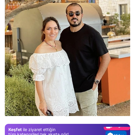
Video
Test
Gündem
Magazin
Keşfet
ile ziyaret ettiğin
Video
tüm kategorileri tek akışta gör!