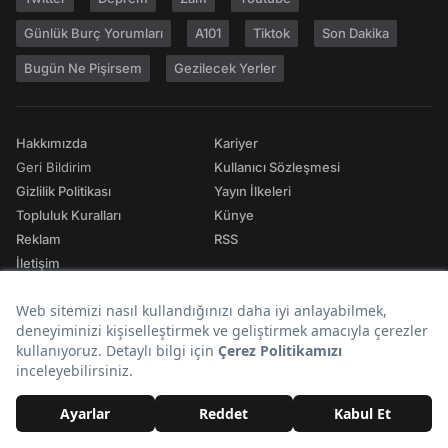
Günlük Burç Yorumları
A101
Tiktok
Son Dakika
Bugün Ne Pişirsem
Gezilecek Yerler
Hakkımızda
Kariyer
Geri Bildirim
Kullanıcı Sözleşmesi
Gizlilik Politikası
Yayın İlkeleri
Topluluk Kuralları
Künye
Reklam
RSS
İletişim