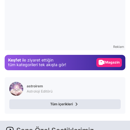
Video
Test
Reklam
Gündem
Keşfet
ile ziyaret ettiğin
Magazin
tüm kategorileri tek akışta gör!
Video
Test
astroirem
Astroloji Editörü
Tüm içerikleri