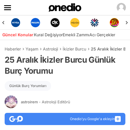
Güncel Konular
Kural Değişiyor
Emekli Zammı
Acı Gerçekler
Haberler
Yaşam
Astroloji
İkizler Burcu
25 Aralık İkizler 
25 Aralık İkizler Burcu Günlük
Burç Yorumu
Günlük Burç Yorumları
astroirem
- Astroloji Editörü
Onedio’yu Google'a ekleyin