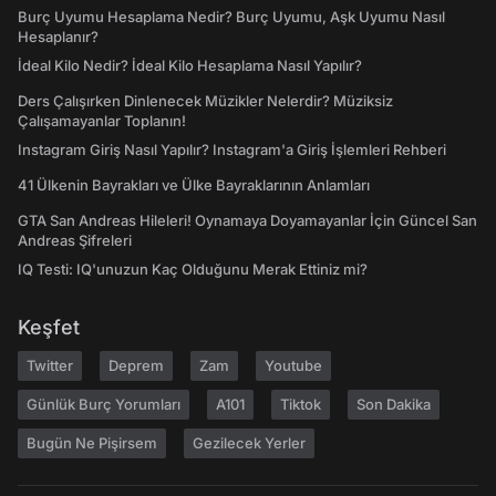
Burç Uyumu Hesaplama Nedir? Burç Uyumu, Aşk Uyumu Nasıl
Hesaplanır?
İdeal Kilo Nedir? İdeal Kilo Hesaplama Nasıl Yapılır?
Ders Çalışırken Dinlenecek Müzikler Nelerdir? Müziksiz
Çalışamayanlar Toplanın!
Instagram Giriş Nasıl Yapılır? Instagram'a Giriş İşlemleri Rehberi
41 Ülkenin Bayrakları ve Ülke Bayraklarının Anlamları
GTA San Andreas Hileleri! Oynamaya Doyamayanlar İçin Güncel San
Andreas Şifreleri
IQ Testi: IQ'unuzun Kaç Olduğunu Merak Ettiniz mi?
Keşfet
Twitter
Deprem
Zam
Youtube
Günlük Burç Yorumları
A101
Tiktok
Son Dakika
Bugün Ne Pişirsem
Gezilecek Yerler