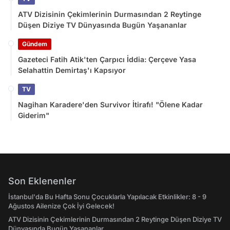
ATV Dizisinin Çekimlerinin Durmasından 2 Reytinge
Düşen Diziye TV Dünyasında Bugün Yaşananlar
Gündem
Gazeteci Fatih Atik'ten Çarpıcı İddia: Çerçeve Yasa
Selahattin Demirtaş'ı Kapsıyor
TV
Nagihan Karadere'den Survivor İtirafı! "Ölene Kadar
Giderim"
Son Eklenenler
İstanbul'da Bu Hafta Sonu Çocuklarla Yapılacak Etkinlikler: 8 - 9
Ağustos Ailenize Çok İyi Gelecek!
ATV Dizisinin Çekimlerinin Durmasından 2 Reytinge Düşen Diziye TV
Dünyasında Bugün Yaşananlar