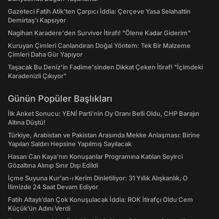
Gazeteci Fatih Atik'ten Çarpıcı İddia: Çerçeve Yasa Selahattin
Demirtaş'ı Kapsıyor
Nagihan Karadere'den Survivor İtirafı! "Ölene Kadar Giderim"
Kuruyan Çimleri Canlandıran Doğal Yöntem: Tek Bir Malzeme
Çimleri Daha Gür Yapıyor
Taşacak Bu Deniz'in Fadime'sinden Dikkat Çeken İtiraf! "İçimdeki
Karadenizli Çıkıyor"
Günün Popüler Başlıkları
İlk Anket Sonucu: YENİ Parti'nin Oy Oranı Belli Oldu, CHP Barajın
Altına Düştü!
Türkiye, Arabistan ve Pakistan Arasında Mekke Anlaşması: Birine
Yapılan Saldırı Hepsine Yapılmış Sayılacak
Hasan Can Kaya’nın Konuşanlar Programına Katılan Seyirci
Gözaltına Alınıp Sınır Dışı Edildi
İçme Suyuna Kur'an-ı Kerim Dinletiliyor: 31 Yıllık Alışkanlık, O
İlimizde 24 Saat Devam Ediyor
Fatih Altaylı’dan Çok Konuşulacak İddia: ROK İtirafçı Oldu Cem
Küçük’ün Adını Verdi