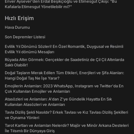
Enver Aysever'den Erdal Beşikçioğlu ve Etimesgut Çıkışı: “Bu
Kafalarla Etimesgut Yönetilebilir mi?”
Hızlı Erişim
Hava Durumu
Son Depremler Listesi
Evlilik Yıl Dönümü Sözleri! En Özel Romantik, Duygusal ve Resimli
Evlilik Yıl dönümü Mesajları
Rüyada Altın Görmek: Gerçekler de Saadetiniz de Çil Çil Altınlarda
Saklı Olabilir!
Doğal Taşların Merak Edilen Tüm Etkileri, Enerjileri ve Şifa Alanları:
Hangi Doğal Taş Ne İşe Yarar?
Emojilerin Anlamları: 2023 WhatsApp, Instagram ve Twitter'da En
Çok Kullanılan Emojiler ve Anlamları
Atasözleri ve Anlamları: A'dan Z'ye Gündelik Hayatta En Sık
Kullanılan Atasözleri ve Anlamları
Tavla Diziliş Şekli Nasıldır? Erkek Tavlası ve Kız Tavlası Diziliş Şekilleri
ve Oynama Yönleri
Tarot Kartları ve Anlamları Nelerdir? Majör ve Minör Arkana Desteleri
İle Tılsımlı Bir Dünyaya Giriş