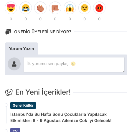
0
0
0
0
0
0
0
ONEDİO ÜYELERİ NE DİYOR?
Yorum Yazın
En Yeni İçerikler!
Genel Kültür
İstanbul'da Bu Hafta Sonu Çocuklarla Yapılacak
Etkinlikler: 8 - 9 Ağustos Ailenize Çok İyi Gelecek!
TV