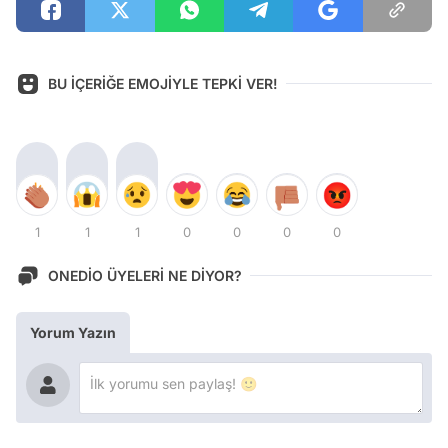
BU İÇERİĞE EMOJİYLE TEPKİ VER!
1
1
1
0
0
0
0
ONEDİO ÜYELERİ NE DİYOR?
Yorum Yazın