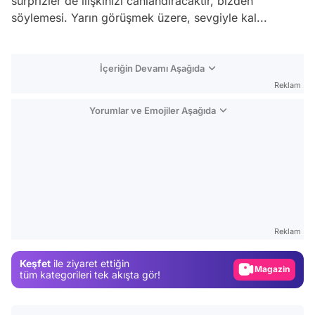
sürprizler de ilişkinizi canlandıracaktır, bizden
söylemesi. Yarın görüşmek üzere, sevgiyle kal...
İçeriğin Devamı Aşağıda
Reklam
Yorumlar ve Emojiler Aşağıda
Video
Test
Reklam
Gündem
Keşfet
ile ziyaret ettiğin
Magazin
tüm kategorileri tek akışta gör!
Video