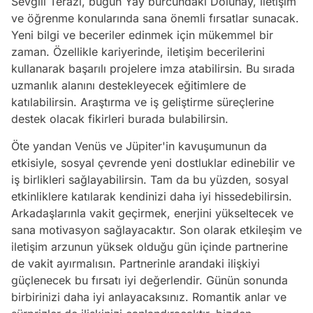
Sevgili Terazi, bugün Yay burcundaki Dolunay, iletişim
ve öğrenme konularında sana önemli fırsatlar sunacak.
Yeni bilgi ve beceriler edinmek için mükemmel bir
zaman. Özellikle kariyerinde, iletişim becerilerini
kullanarak başarılı projelere imza atabilirsin. Bu sırada
uzmanlık alanını destekleyecek eğitimlere de
katılabilirsin. Araştırma ve iş geliştirme süreçlerine
destek olacak fikirleri burada bulabilirsin.
Öte yandan Venüs ve Jüpiter'in kavuşumunun da
etkisiyle, sosyal çevrende yeni dostluklar edinebilir ve
iş birlikleri sağlayabilirsin. Tam da bu yüzden, sosyal
etkinliklere katılarak kendinizi daha iyi hissedebilirsin.
Arkadaşlarınla vakit geçirmek, enerjini yükseltecek ve
sana motivasyon sağlayacaktır. Son olarak etkileşim ve
iletişim arzunun yüksek olduğu gün içinde partnerine
de vakit ayırmalısın. Partnerinle arandaki ilişkiyi
güçlenecek bu fırsatı iyi değerlendir. Günün sonunda
birbirinizi daha iyi anlayacaksınız. Romantik anlar ve