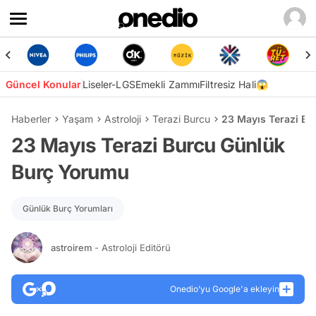
Güncel Konular
Liseler-LGS
Emekli Zammı
Filtresiz Hali😱
Haberler
Yaşam
Astroloji
Terazi Burcu
23 Mayıs Terazi B
23 Mayıs Terazi Burcu Günlük
Burç Yorumu
Günlük Burç Yorumları
astroirem
- Astroloji Editörü
Onedio’yu Google'a ekleyin