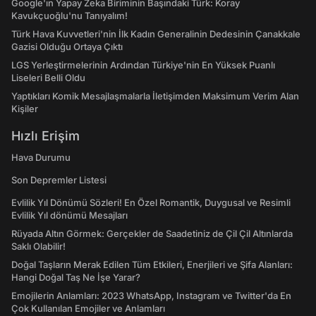
Google'ın Yapay Zeka Biriminin Başındaki Türk: Koray
Kavukçuoğlu'nu Tanıyalım!
Türk Hava Kuvvetleri'nin İlk Kadın Generalinin Dedesinin Çanakkale
Gazisi Olduğu Ortaya Çıktı
LGS Yerleştirmelerinin Ardından Türkiye'nin En Yüksek Puanlı
Liseleri Belli Oldu
Yaptıkları Komik Mesajlaşmalarla İletişimden Maksimum Verim Alan
Kişiler
Hızlı Erişim
Hava Durumu
Son Depremler Listesi
Evlilik Yıl Dönümü Sözleri! En Özel Romantik, Duygusal ve Resimli
Evlilik Yıl dönümü Mesajları
Rüyada Altın Görmek: Gerçekler de Saadetiniz de Çil Çil Altınlarda
Saklı Olabilir!
Doğal Taşların Merak Edilen Tüm Etkileri, Enerjileri ve Şifa Alanları:
Hangi Doğal Taş Ne İşe Yarar?
Emojilerin Anlamları: 2023 WhatsApp, Instagram ve Twitter'da En
Çok Kullanılan Emojiler ve Anlamları