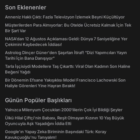
Son Eklenenler
Anneniz Haklı Çıktı: Fazla Televizyon İzlemek Beyni Küçültüyor
Müşterilerden Para Almıyorlar: Bu Otelde Ücretsiz Kalmak İçin Tek
Bir Şart Var
NASA’dan 12 Ağustos Açıklaması Geldi: Dünya 7 Saniyeliğine Yer
Çekimini Kaybedecek İddiası!
Astrolog Dinçer Güner'den Şaşırtan İtiraf! "Dizi Yapımcıları Yayın
Tarihi İçin Bana Danışıyor"
Tarla İşçisiydi Modellere Taş Çıkarttı: Viral Olan Kadının Son Haline
Beğeni Yağdı
Bir Dönemin Efsane Yakışıklısı Model Francisco Lachowski Son
Haliyle Görenleri Yine Hayran Bıraktı!
Günün Popüler Başlıkları
Yalnızca Milenyum Çocukları 2000'lilerin Çok İyi Bildiği Şeyler
Ülkü Hilal Çiftçi'nin Babası, Reşit Olmayan Kızının 10 Yaş Büyük
Oyuncuyla Aşk Yaşadığını İddia Etti
Google'ın Yapay Zeka Biriminin Başındaki Türk: Koray
Kavukçuoğlu'nu Tanıyalım!