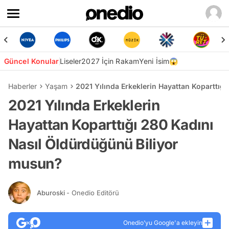
Güncel Konular
Liseler
2027 İçin Rakam
Yeni İsim😱
Haberler
Yaşam
2021 Yılında Erkeklerin Hayattan Koparttığ
2021 Yılında Erkeklerin
Hayattan Koparttığı 280 Kadını
Nasıl Öldürdüğünü Biliyor
musun?
Aburoski
- Onedio Editörü
Onedio’yu Google'a ekleyin