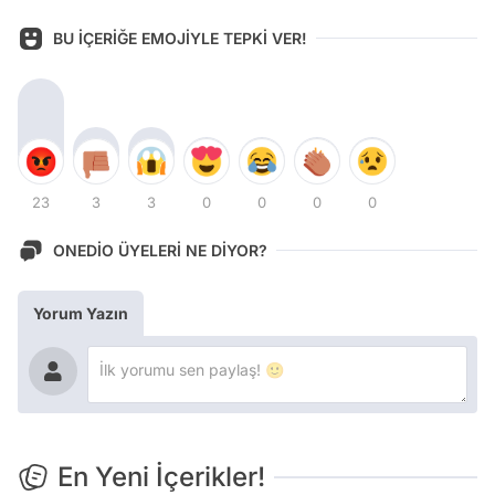
BU İÇERİĞE EMOJİYLE TEPKİ VER!
23
3
3
0
0
0
0
ONEDİO ÜYELERİ NE DİYOR?
Yorum Yazın
En Yeni İçerikler!