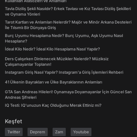
Kullanılan Atasözleri ve Anlamları
Tavla Diziliş Şekli Nasıldır? Erkek Tavlası ve Kız Tavlası Diziliş Şekilleri
ve Oynama Yönleri
Tarot Kartları ve Anlamları Nelerdir? Majör ve Minör Arkana Desteleri
İle Tılsımlı Bir Dünyaya Giriş
Burç Uyumu Hesaplama Nedir? Burç Uyumu, Aşk Uyumu Nasıl
Hesaplanır?
İdeal Kilo Nedir? İdeal Kilo Hesaplama Nasıl Yapılır?
Ders Çalışırken Dinlenecek Müzikler Nelerdir? Müziksiz
Çalışamayanlar Toplanın!
Instagram Giriş Nasıl Yapılır? Instagram'a Giriş İşlemleri Rehberi
41 Ülkenin Bayrakları ve Ülke Bayraklarının Anlamları
GTA San Andreas Hileleri! Oynamaya Doyamayanlar İçin Güncel San
Andreas Şifreleri
IQ Testi: IQ'unuzun Kaç Olduğunu Merak Ettiniz mi?
Keşfet
Twitter
Deprem
Zam
Youtube