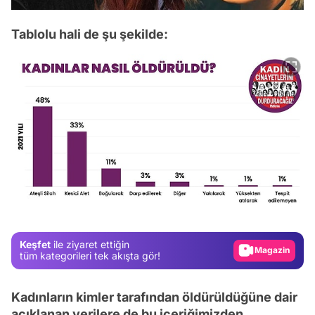
Tablolu hali de şu şekilde:
Video
Test
Gündem
Magazin
Keşfet
ile ziyaret ettiğin
tüm kategorileri tek akışta gör!
Video
Test
Kadınların kimler tarafından öldürüldüğüne dair
açıklanan verilere de bu içeriğimizden