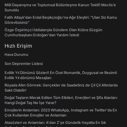
Milli Dayanışma ve Toplumsal Bütünleşme Kanun Teklifi Meclis’e
Sunuldu
Fatih Altaylı'dan Erdal Beşikçioğlu'na Ağır Eleştiri: "Ulan Siz Kamu
Görevlisisiniz"
Özge Özpirinçci İddialarıyla Gündem Olan Kübra Süzgün
Cumhurbaşkanı Erdoğan'dan Yardım İstedi
Hızlı Erişim
Hava Durumu
Son Depremler Listesi
Evlilik Yıl Dönümü Sözleri! En Özel Romantik, Duygusal ve Resimli
Evlilik Yıl dönümü Mesajları
Rüyada Altın Görmek: Gerçekler de Saadetiniz de Çil Çil Altınlarda
Saklı Olabilir!
Doğal Taşların Merak Edilen Tüm Etkileri, Enerjileri ve Şifa Alanları:
Hangi Doğal Taş Ne İşe Yarar?
Emojilerin Anlamları: 2023 WhatsApp, Instagram ve Twitter'da En
Çok Kullanılan Emojiler ve Anlamları
Atasözleri ve Anlamları: A'dan Z'ye Gündelik Hayatta En Sık