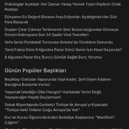
Psikologlar Açıkladı: Her Zaman Yavaş Yemek Yiyen Kişilerin Ortak
Noktası
Dünyanın En Değerli Binasını İnşa Ediyorlar: Açıldığında Her Gün
Para Basacak
Duştan Çıkar Çıkmaz Terlemenin Sinir Bozuculuğundan Kimseye
Güveni Kalmayana Son 24 Saatin Viral Tweetleri
Vefa Serisi Pickleball Turnuvası Ankara'da Yüreklere Dokundu
Tarot Falına Göre 9 Ağustos Pazar Günü Senin İçin Nasıl Geçecek?
9 Ağustos Pazar Koç Burcu Günlük Sağlık Burç Yorumu
Günün Popüler Başlıkları
Beşiktaş-Üsküdar Vapurunda Yaşlı Kadın, Şort Giyen Kadının
Bacağına Bastonla Vurdu!
Yaşamak İstediğin Ülke Hangisi? Haritadaki Yerini Değil,
Yaşayacağın Hayatı Seçiyorsun!
Sokak Röportajında Gurbetçi Türkiye ile Avrupa'yı Kıyasladı:
"Türkiye’deki Yolların Çoğu Avrupa’da Yok"
Kur'an Kursu Öğrencilerinden Belediye Başkanına: "Manifest’i
Çağırın"