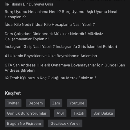
İle Tılsımlı Bir Dünyaya Giriş
Burç Uyumu Hesaplama Nedir? Burç Uyumu, Aşk Uyumu Nasıl
Hesaplanır?
İdeal Kilo Nedir? İdeal Kilo Hesaplama Nasıl Yapılır?
Ders Çalışırken Dinlenecek Müzikler Nelerdir? Müziksiz
Çalışamayanlar Toplanın!
Instagram Giriş Nasıl Yapılır? Instagram'a Giriş İşlemleri Rehberi
41 Ülkenin Bayrakları ve Ülke Bayraklarının Anlamları
GTA San Andreas Hileleri! Oynamaya Doyamayanlar İçin Güncel San
Andreas Şifreleri
IQ Testi: IQ'unuzun Kaç Olduğunu Merak Ettiniz mi?
Keşfet
Twitter
Deprem
Zam
Youtube
Günlük Burç Yorumları
A101
Tiktok
Son Dakika
Bugün Ne Pişirsem
Gezilecek Yerler