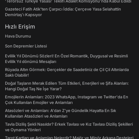
‘Terörsüz Türkiye Yasası’ Teklifi Adalet Komisyonu'nda Kabul Edildi
Gazeteci Fatih Atik'ten Çarpıcı İddia: Çerçeve Yasa Selahattin
Demirtaş'ı Kapsıyor
Hızlı Erişim
Hava Durumu
Son Depremler Listesi
Evlilik Yıl Dönümü Sözleri! En Özel Romantik, Duygusal ve Resimli
Evlilik Yıl dönümü Mesajları
Rüyada Altın Görmek: Gerçekler de Saadetiniz de Çil Çil Altınlarda
Saklı Olabilir!
Doğal Taşların Merak Edilen Tüm Etkileri, Enerjileri ve Şifa Alanları:
Hangi Doğal Taş Ne İşe Yarar?
Emojilerin Anlamları: 2023 WhatsApp, Instagram ve Twitter'da En
Çok Kullanılan Emojiler ve Anlamları
Atasözleri ve Anlamları: A'dan Z'ye Gündelik Hayatta En Sık
Kullanılan Atasözleri ve Anlamları
Tavla Diziliş Şekli Nasıldır? Erkek Tavlası ve Kız Tavlası Diziliş Şekilleri
ve Oynama Yönleri
Tarot Kartları ve Anlamları Nelerdir? Majör ve Minör Arkana Desteleri