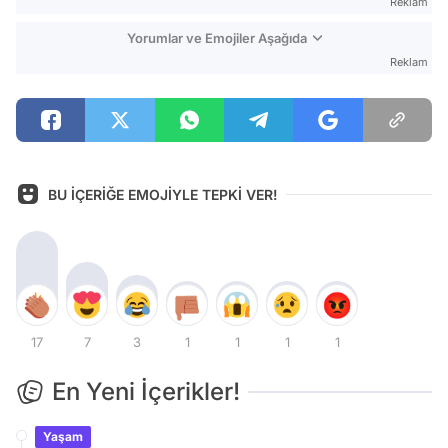
Reklam
Yorumlar ve Emojiler Aşağıda
Reklam
BU İÇERİĞE EMOJİYLE TEPKİ VER!
17
7
3
1
1
1
1
En Yeni İçerikler!
Yaşam