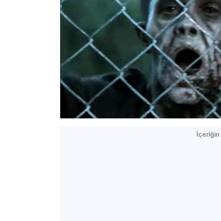
İçeriği