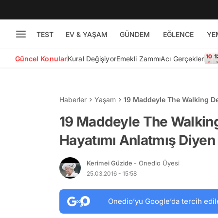
TEST
EV & YAŞAM
GÜNDEM
EĞLENCE
YE
Güncel Konular
Kural Değişiyor
Emekli Zammı
Acı Gerçekler
Haberler
Yaşam
19 Maddeyle The Walking De
19 Maddeyle The Walking
Hayatımı Anlatmış Diyen 
Kerimei Güzide
- Onedio Üyesi
25.03.2016 - 15:58
Onedio’yu Google’da tercih edil