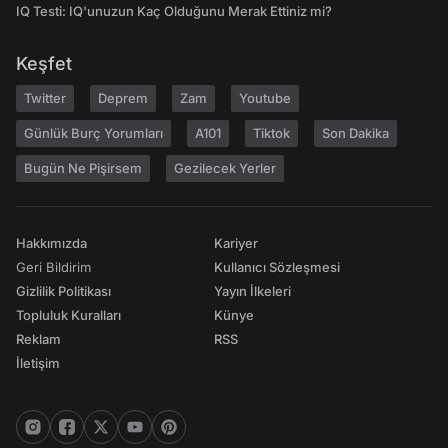
IQ Testi: IQ'unuzun Kaç Olduğunu Merak Ettiniz mi?
Keşfet
Twitter
Deprem
Zam
Youtube
Günlük Burç Yorumları
A101
Tiktok
Son Dakika
Bugün Ne Pişirsem
Gezilecek Yerler
Hakkımızda
Kariyer
Geri Bildirim
Kullanıcı Sözleşmesi
Gizlilik Politikası
Yayın İlkeleri
Topluluk Kuralları
Künye
Reklam
RSS
İletişim