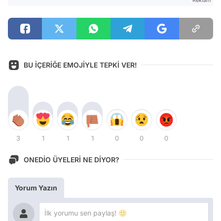
BU İÇERİĞE EMOJİYLE TEPKİ VER!
3
1
1
1
0
0
0
ONEDİO ÜYELERİ NE DİYOR?
Yorum Yazın