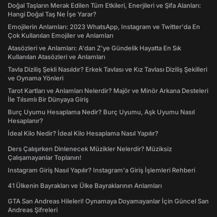
Doğal Taşların Merak Edilen Tüm Etkileri, Enerjileri ve Şifa Alanları:
Hangi Doğal Taş Ne İşe Yarar?
Emojilerin Anlamları: 2023 WhatsApp, Instagram ve Twitter'da En
Çok Kullanılan Emojiler ve Anlamları
Atasözleri ve Anlamları: A'dan Z'ye Gündelik Hayatta En Sık
Kullanılan Atasözleri ve Anlamları
Tavla Diziliş Şekli Nasıldır? Erkek Tavlası ve Kız Tavlası Diziliş Şekilleri
ve Oynama Yönleri
Tarot Kartları ve Anlamları Nelerdir? Majör ve Minör Arkana Desteleri
İle Tılsımlı Bir Dünyaya Giriş
Burç Uyumu Hesaplama Nedir? Burç Uyumu, Aşk Uyumu Nasıl
Hesaplanır?
İdeal Kilo Nedir? İdeal Kilo Hesaplama Nasıl Yapılır?
Ders Çalışırken Dinlenecek Müzikler Nelerdir? Müziksiz
Çalışamayanlar Toplanın!
Instagram Giriş Nasıl Yapılır? Instagram'a Giriş İşlemleri Rehberi
41 Ülkenin Bayrakları ve Ülke Bayraklarının Anlamları
GTA San Andreas Hileleri! Oynamaya Doyamayanlar İçin Güncel San
Andreas Şifreleri