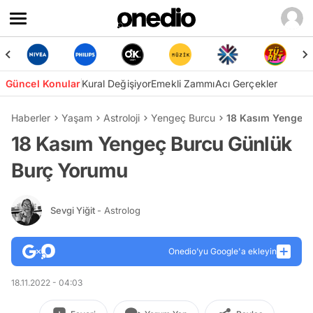
Güncel Konular
Kural Değişiyor
Emekli Zammı
Acı Gerçekler
Haberler
Yaşam
Astroloji
Yengeç Burcu
18 Kasım Yengeç 
18 Kasım Yengeç Burcu Günlük
Burç Yorumu
Sevgi Yiğit
- Astrolog
Onedio’yu Google'a ekleyin
18.11.2022 - 04:03