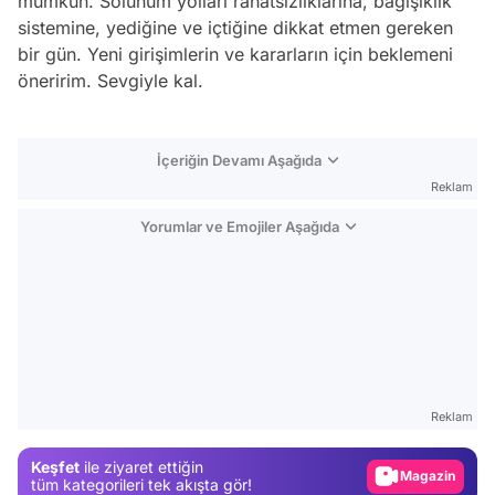
mümkün. Solunum yolları rahatsızlıklarına, bağışıklık
sistemine, yediğine ve içtiğine dikkat etmen gereken
bir gün. Yeni girişimlerin ve kararların için beklemeni
öneririm. Sevgiyle kal.
İçeriğin Devamı Aşağıda
Reklam
Yorumlar ve Emojiler Aşağıda
Video
Test
Reklam
Gündem
Keşfet
ile ziyaret ettiğin
Magazin
tüm kategorileri tek akışta gör!