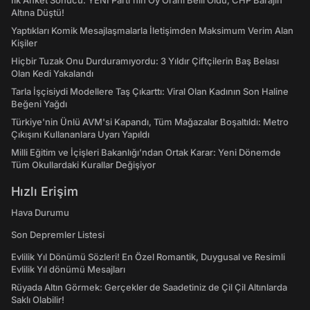
İlk Anket Sonucu: YENİ Parti'nin Oy Oranı Belli Oldu, CHP Barajın
Altına Düştü!
Yaptıkları Komik Mesajlaşmalarla İletişimden Maksimum Verim Alan
Kişiler
Hiçbir Tuzak Onu Durduramıyordu: 3 Yıldır Çiftçilerin Baş Belası
Olan Kedi Yakalandı
Tarla İşçisiydi Modellere Taş Çıkarttı: Viral Olan Kadının Son Haline
Beğeni Yağdı
Türkiye'nin Ünlü AVM'si Kapandı, Tüm Mağazalar Boşaltıldı: Metro
Çıkışını Kullananlara Uyarı Yapıldı
Milli Eğitim ve İçişleri Bakanlığı’ndan Ortak Karar: Yeni Dönemde
Tüm Okullardaki Kurallar Değişiyor
Hızlı Erişim
Hava Durumu
Son Depremler Listesi
Evlilik Yıl Dönümü Sözleri! En Özel Romantik, Duygusal ve Resimli
Evlilik Yıl dönümü Mesajları
Rüyada Altın Görmek: Gerçekler de Saadetiniz de Çil Çil Altınlarda
Saklı Olabilir!