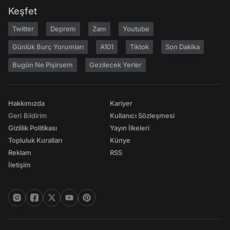
Keşfet
Twitter
Deprem
Zam
Youtube
Günlük Burç Yorumları
A101
Tiktok
Son Dakika
Bugün Ne Pişirsem
Gezilecek Yerler
Hakkımızda
Kariyer
Geri Bildirim
Kullanıcı Sözleşmesi
Gizlilik Politikası
Yayın İlkeleri
Topluluk Kuralları
Künye
Reklam
RSS
İletişim