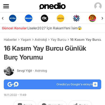
Güncel Konular
Liseler
2027 İçin Rakam
Yeni İsim😱
Haberler
Yaşam
Astroloji
Yay Burcu
16 Kasım Yay Burcu 
16 Kasım Yay Burcu Günlük
Burç Yorumu
Sevgi Yiğit
- Astrolog
Onedio’yu Google'a ekleyin
16.11.2022 - 11:49