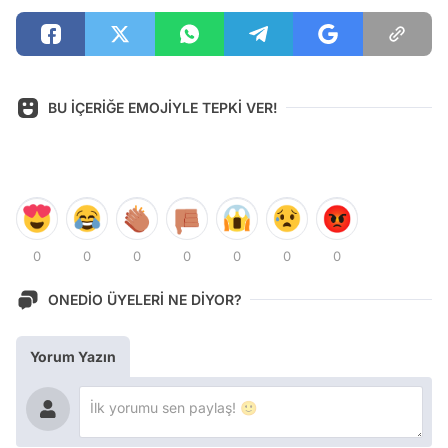
BU İÇERİĞE EMOJİYLE TEPKİ VER!
0
0
0
0
0
0
0
ONEDİO ÜYELERİ NE DİYOR?
Yorum Yazın