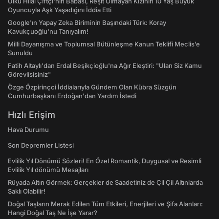
Ülkü Hilal Çiftçi'nin Babası, Reşit Olmayan Kızının 10 Yaş Büyük
Oyuncuyla Aşk Yaşadığını İddia Etti
Google'ın Yapay Zeka Biriminin Başındaki Türk: Koray
Kavukçuoğlu'nu Tanıyalım!
Milli Dayanışma ve Toplumsal Bütünleşme Kanun Teklifi Meclis’e
Sunuldu
Fatih Altaylı'dan Erdal Beşikçioğlu'na Ağır Eleştiri: "Ulan Siz Kamu
Görevlisisiniz"
Özge Özpirinçci İddialarıyla Gündem Olan Kübra Süzgün
Cumhurbaşkanı Erdoğan'dan Yardım İstedi
Hızlı Erişim
Hava Durumu
Son Depremler Listesi
Evlilik Yıl Dönümü Sözleri! En Özel Romantik, Duygusal ve Resimli
Evlilik Yıl dönümü Mesajları
Rüyada Altın Görmek: Gerçekler de Saadetiniz de Çil Çil Altınlarda
Saklı Olabilir!
Doğal Taşların Merak Edilen Tüm Etkileri, Enerjileri ve Şifa Alanları:
Hangi Doğal Taş Ne İşe Yarar?