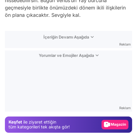
hissedebilirsin. Bugün Venüs’ün Yay burcuna
geçmesiyle birlikte önümüzdeki dönem ikili ilişkilerin
ön plana çıkacaktır. Sevgiyle kal.
İçeriğin Devamı Aşağıda
Reklam
Yorumlar ve Emojiler Aşağıda
Video
Test
Reklam
Gündem
Keşfet
ile ziyaret ettiğin
Magazin
tüm kategorileri tek akışta gör!
Video