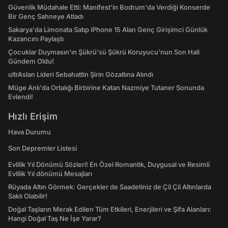
Güvenlik Müdahale Etti: Manifest'in Bodrum'da Verdiği Konserde
Bir Genç Sahneye Atladı
Sakarya'da Limonata Satıp iPhone 15 Alan Genç Girişimci Günlük
Kazancını Paylaştı
Çocuklar Duymasın'ın Şükrü'sü Şükrü Koruyucu'nun Son Hali
Gündem Oldu!
ultrAslan Lideri Sebahattin Şirin Gözaltına Alındı
Müge Anlı'da Ortalığı Birbirine Katan Nazmiye Tutaner Sonunda
Evlendi!
Hızlı Erişim
Hava Durumu
Son Depremler Listesi
Evlilik Yıl Dönümü Sözleri! En Özel Romantik, Duygusal ve Resimli
Evlilik Yıl dönümü Mesajları
Rüyada Altın Görmek: Gerçekler de Saadetiniz de Çil Çil Altınlarda
Saklı Olabilir!
Doğal Taşların Merak Edilen Tüm Etkileri, Enerjileri ve Şifa Alanları:
Hangi Doğal Taş Ne İşe Yarar?