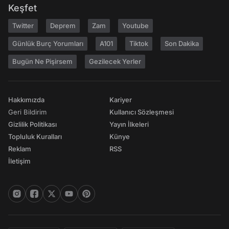
Keşfet
Twitter
Deprem
Zam
Youtube
Günlük Burç Yorumları
A101
Tiktok
Son Dakika
Bugün Ne Pişirsem
Gezilecek Yerler
Hakkımızda
Kariyer
Geri Bildirim
Kullanıcı Sözleşmesi
Gizlilik Politikası
Yayın İlkeleri
Topluluk Kuralları
Künye
Reklam
RSS
İletişim