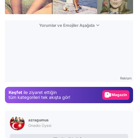
Yorumlar ve Emojiler Aşağıda
Video
Test
Gündem
Reklam
Magazin
Keşfet
ile ziyaret ettiğin
Video
tüm kategorileri tek akışta gör!
Test
azragumus
Onedio Üyesi