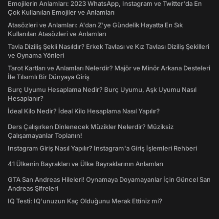
Emojilerin Anlamları: 2023 WhatsApp, Instagram ve Twitter'da En
Çok Kullanılan Emojiler ve Anlamları
Atasözleri ve Anlamları: A'dan Z'ye Gündelik Hayatta En Sık
Kullanılan Atasözleri ve Anlamları
Tavla Diziliş Şekli Nasıldır? Erkek Tavlası ve Kız Tavlası Diziliş Şekilleri
ve Oynama Yönleri
Tarot Kartları ve Anlamları Nelerdir? Majör ve Minör Arkana Desteleri
İle Tılsımlı Bir Dünyaya Giriş
Burç Uyumu Hesaplama Nedir? Burç Uyumu, Aşk Uyumu Nasıl
Hesaplanır?
İdeal Kilo Nedir? İdeal Kilo Hesaplama Nasıl Yapılır?
Ders Çalışırken Dinlenecek Müzikler Nelerdir? Müziksiz
Çalışamayanlar Toplanın!
Instagram Giriş Nasıl Yapılır? Instagram'a Giriş İşlemleri Rehberi
41 Ülkenin Bayrakları ve Ülke Bayraklarının Anlamları
GTA San Andreas Hileleri! Oynamaya Doyamayanlar İçin Güncel San
Andreas Şifreleri
IQ Testi: IQ'unuzun Kaç Olduğunu Merak Ettiniz mi?