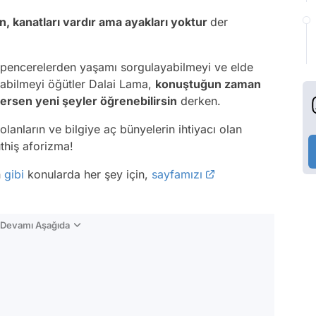
n, kanatları vardır ama ayakları yoktur
der
ı pencerelerden yaşamı sorgulayabilmeyi ve elde
lanabilmeyi öğütler Dalai Lama,
k
onuştuğun zaman
lersen yeni şeyler öğrenebilirsin
derken.
olanların ve bilgiye aç bünyelerin ihtiyacı olan
thiş aforizma!
n
gibi
konularda her şey için,
sayfamızı
n Devamı Aşağıda