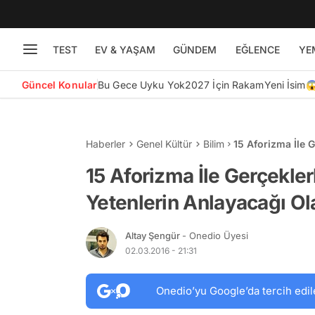
TEST
EV & YAŞAM
GÜNDEM
EĞLENCE
YE
Güncel Konular
Bu Gece Uyku Yok
2027 İçin Rakam
Yeni İsim
Haberler
Genel Kültür
Bilim
15 Aforizma İle 
Olağanüstü Tespi
15 Aforizma İle Gerçekle
Yetenlerin Anlayacağı Ol
Altay Şengür
- Onedio Üyesi
02.03.2016 - 21:31
Onedio’yu Google’da tercih edil