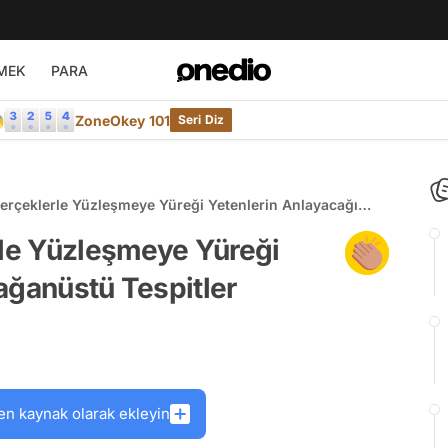
MEK
PARA

ZoneOkey 101
Seri Diz
Gerçeklerle Yüzleşmeye Yüreği Yetenlerin Anlayacağı
tler
rle Yüzleşmeye Yüreği
ağanüstü Tespitler
en kaynak olarak ekleyin