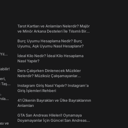
Tarot Kartları ve Anlamları Nelerdir? Majör
ve Minör Arkana Desteleri İle Tılsımlı Bir
Dünyaya Giriş
Burç Uyumu Hesaplama Nedir? Burç
Uyumu, Aşk Uyumu Nasıl Hesaplanır?
Yıl
İdeal Kilo Nedir? İdeal Kilo Hesaplama
Nasıl Yapılır?
abilir!
Ders Çalışırken Dinlenecek Müzikler
Nelerdir? Müziksiz Çalışamayanlar
eri,
Toplanın!
l Taş
Instagram Giriş Nasıl Yapılır? Instagram'a
Giriş İşlemleri Rehberi
,
nılan
41 Ülkenin Bayrakları ve Ülke Bayraklarının
Anlamları
GTA San Andreas Hileleri! Oynamaya
Doyamayanlar İçin Güncel San Andreas
ası ve
Şifreleri