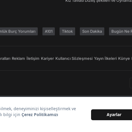
Kız Tavlası Diziliş Şekilleri ve Oynama
Yönleri
nlük Burç Yorumları
A101
Tiktok
Son Dakika
Bugün Ne P
alları
Reklam
İletişim
Kariyer
Kullanıcı Sözleşmesi
Yayın İlkeleri
Künye
Bir
markasıdır.