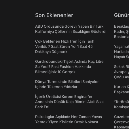
Son Eklenenler
Günün
ABD Ordusunda Görevli Yapan Bir Türk,
Beşikta
Kaliforniya Çöllerinin Sıcaklığını Gösterdi
Kadın, Ş
Bastonl
Çok Beklenen Hızlı Tren İçin Tarih
Verildi: 7 Saat Süren Yol 1 Saat 45
Yaşamak 
Dakikaya Düşecek!
Haritada
Hayatı S
Gardırobundaki Tişört Aslında Kaç Litre
Su Yedi? Fast Fashion Hakkında
Sokak Rö
Bilmediğiniz 10 Gerçek
Avrupa'y
Çoğu Av
Dünya Turnesinde Biletleri Saniyeler
İçinde Tükenen Yıldızlar
Kur'an 
Başkanın
İçerik Üreticisi Kerem Enginar'ın
Annesinin Düşük Kalp Ritmini Akıllı Saat
‘Terörsü
Fark Etti
Komisyo
Psikologlar Açıkladı: Her Zaman Yavaş
Gazeteci
Yemek Yiyen Kişilerin Ortak Noktası
Çerçeve 
Kapsıyo