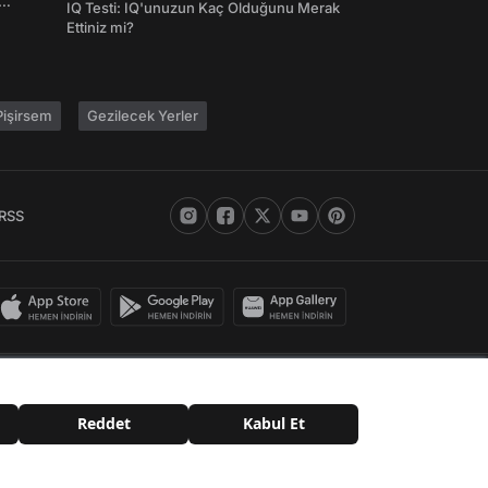
IQ Testi: IQ'unuzun Kaç Olduğunu Merak
Ettiniz mi?
işirsem
Gezilecek Yerler
RSS