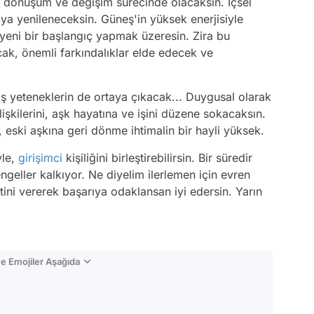
r dönüşüm ve değişim sürecinde olacaksın. İçsel
a yenileneceksin. Güneş'in yüksek enerjisiyle
p yeni bir başlangıç yapmak üzeresin. Zira bu
cak, önemli farkındalıklar elde edecek ve
lmış yeteneklerin de ortaya çıkacak... Duygusal olarak
lişkilerini, aşk hayatına ve işini düzene sokacaksın.
ski aşkına geri dönme ihtimalin bir hayli yüksek.
yle,
girişimci
kişiliğini birleştirebilirsin. Bir süredir
geller kalkıyor. Ne diyelim ilerlemen için evren
ni vererek başarıya odaklansan iyi edersin. Yarın
e Emojiler Aşağıda