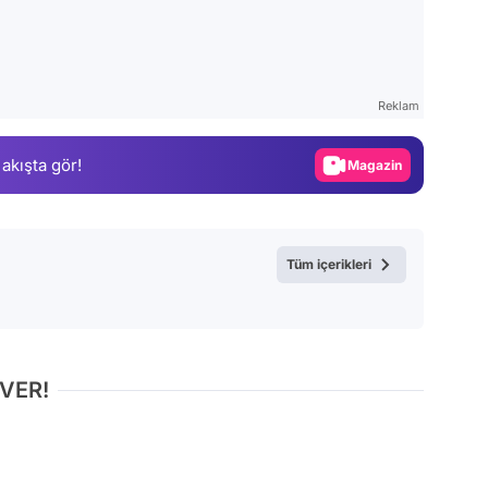
Video
Test
Reklam
Gündem
 akışta gör!
Magazin
Video
Test
Tüm içerikleri
 VER!