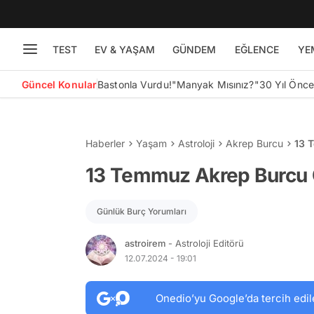
TEST
EV & YAŞAM
GÜNDEM
EĞLENCE
YE
Güncel Konular
Bastonla Vurdu!
"Manyak Mısınız?"
30 Yıl Önc
Haberler
Yaşam
Astroloji
Akrep Burcu
13 
13 Temmuz Akrep Burcu 
Günlük Burç Yorumları
astroirem
- Astroloji Editörü
12.07.2024 - 19:01
Onedio’yu Google’da tercih edil