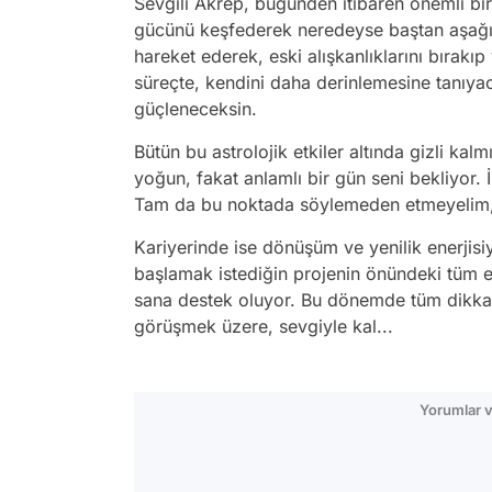
Sevgili Akrep, bugünden itibaren önemli bi
gücünü keşfederek neredeyse baştan aşağıy
hareket ederek, eski alışkanlıklarını bırakı
süreçte, kendini daha derinlemesine tanıya
güçleneceksin.
Bütün bu astrolojik etkiler altında gizli ka
yoğun, fakat anlamlı bir gün seni bekliyor. İ
Tam da bu noktada söylemeden etmeyelim, e
Kariyerinde ise dönüşüm ve yenilik enerjisi
başlamak istediğin projenin önündeki tüm en
sana destek oluyor. Bu dönemde tüm dikkati
görüşmek üzere, sevgiyle kal...
Yorumlar v