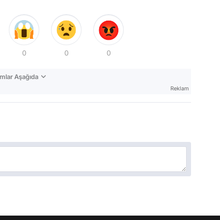
0
0
0
mlar Aşağıda
Reklam