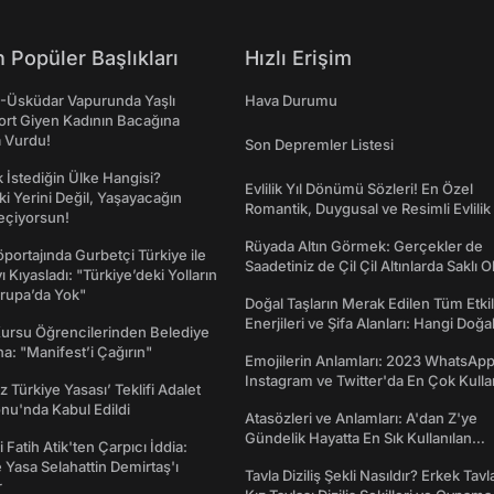
 Popüler Başlıkları
Hızlı Erişim
ş-Üsküdar Vapurunda Yaşlı
Hava Durumu
ort Giyen Kadının Bacağına
a Vurdu!
Son Depremler Listesi
İstediğin Ülke Hangisi?
Evlilik Yıl Dönümü Sözleri! En Özel
ki Yerini Değil, Yaşayacağın
Romantik, Duygusal ve Resimli Evlilik 
eçiyorsun!
dönümü Mesajları
Rüyada Altın Görmek: Gerçekler de
portajında Gurbetçi Türkiye ile
Saadetiniz de Çil Çil Altınlarda Saklı Ol
ı Kıyasladı: "Türkiye’deki Yolların
rupa’da Yok"
Doğal Taşların Merak Edilen Tüm Etkil
Enerjileri ve Şifa Alanları: Hangi Doğa
Kursu Öğrencilerinden Belediye
Ne İşe Yarar?
a: "Manifest’i Çağırın"
Emojilerin Anlamları: 2023 WhatsApp
Instagram ve Twitter'da En Çok Kulla
z Türkiye Yasası’ Teklifi Adalet
Emojiler ve Anlamları
nu'nda Kabul Edildi
Atasözleri ve Anlamları: A'dan Z'ye
Gündelik Hayatta En Sık Kullanılan
 Fatih Atik'ten Çarpıcı İddia:
Atasözleri ve Anlamları
Yasa Selahattin Demirtaş'ı
Tavla Diziliş Şekli Nasıldır? Erkek Tavl
r