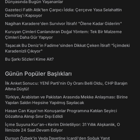
Dünyasında Bugün Yaşananlar
Gazeteci Fatih Atik'ten Çarpıcı İddia: Çerçeve Yasa Selahattin
Demirtaş'ı Kapsıyor
Nagihan Karadere'den Survivor İtirafı! "Ölene Kadar Giderim"
Kuruyan Çimleri Canlandıran Doğal Yöntem: Tek Bir Malzeme
Çimleri Daha Gür Yapıyor
Taşacak Bu Deniz'in Fadime'sinden Dikkat Çeken İtiraf! "İçimdeki
Karadenizli Çıkıyor"
Bu Şarkı Sözleri Kime Ait?
Günün Popüler Başlıkları
İlk Anket Sonucu: YENİ Parti'nin Oy Oranı Belli Oldu, CHP Barajın
Altına Düştü!
Türkiye, Arabistan ve Pakistan Arasında Mekke Anlaşması: Birine
Yapılan Saldırı Hepsine Yapılmış Sayılacak
Hasan Can Kaya’nın Konuşanlar Programına Katılan Seyirci
Gözaltına Alınıp Sınır Dışı Edildi
İçme Suyuna Kur'an-ı Kerim Dinletiliyor: 31 Yıllık Alışkanlık, O
İlimizde 24 Saat Devam Ediyor
Dursun Özbek'in Veda Davetine Icardi'den Soğuk Yanıt