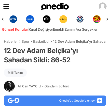
Güncel Konular
Kural Değişiyor
Emekli Zammı
Acı Gerçekler
Haberler
Spor
Basketbol
12 Dev Adam Belçika'yı Sahadan S
12 Dev Adam Belçika'yı
Sahadan Sildi: 86-52
Milli Takım
Ali Can YAYCILI
- Gündem Editörü
Onedio’yu Google'a ekleyin