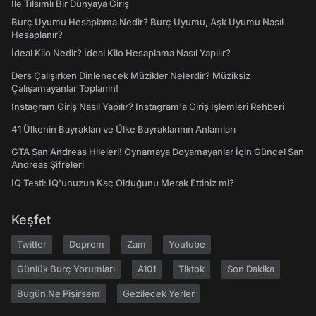
İle Tılsımlı Bir Dünyaya Giriş
Burç Uyumu Hesaplama Nedir? Burç Uyumu, Aşk Uyumu Nasıl
Hesaplanır?
İdeal Kilo Nedir? İdeal Kilo Hesaplama Nasıl Yapılır?
Ders Çalışırken Dinlenecek Müzikler Nelerdir? Müziksiz
Çalışamayanlar Toplanın!
Instagram Giriş Nasıl Yapılır? Instagram'a Giriş İşlemleri Rehberi
41 Ülkenin Bayrakları ve Ülke Bayraklarının Anlamları
GTA San Andreas Hileleri! Oynamaya Doyamayanlar İçin Güncel San
Andreas Şifreleri
IQ Testi: IQ'unuzun Kaç Olduğunu Merak Ettiniz mi?
Keşfet
Twitter
Deprem
Zam
Youtube
Günlük Burç Yorumları
A101
Tiktok
Son Dakika
Bugün Ne Pişirsem
Gezilecek Yerler