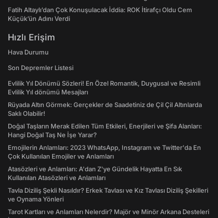
Fatih Altaylı’dan Çok Konuşulacak İddia: ROK İtirafçı Oldu Cem
Küçük’ün Adını Verdi
Hızlı Erişim
Hava Durumu
Son Depremler Listesi
Evlilik Yıl Dönümü Sözleri! En Özel Romantik, Duygusal ve Resimli
Evlilik Yıl dönümü Mesajları
Rüyada Altın Görmek: Gerçekler de Saadetiniz de Çil Çil Altınlarda
Saklı Olabilir!
Doğal Taşların Merak Edilen Tüm Etkileri, Enerjileri ve Şifa Alanları:
Hangi Doğal Taş Ne İşe Yarar?
Emojilerin Anlamları: 2023 WhatsApp, Instagram ve Twitter'da En
Çok Kullanılan Emojiler ve Anlamları
Atasözleri ve Anlamları: A'dan Z'ye Gündelik Hayatta En Sık
Kullanılan Atasözleri ve Anlamları
Tavla Diziliş Şekli Nasıldır? Erkek Tavlası ve Kız Tavlası Diziliş Şekilleri
ve Oynama Yönleri
Tarot Kartları ve Anlamları Nelerdir? Majör ve Minör Arkana Desteleri