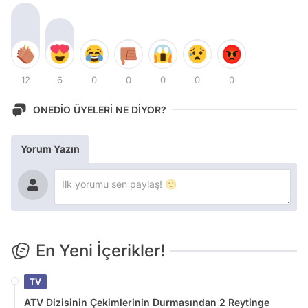
12
6
0
0
0
0
0
ONEDİO ÜYELERİ NE DİYOR?
Yorum Yazın
En Yeni İçerikler!
TV
ATV Dizisinin Çekimlerinin Durmasından 2 Reytinge