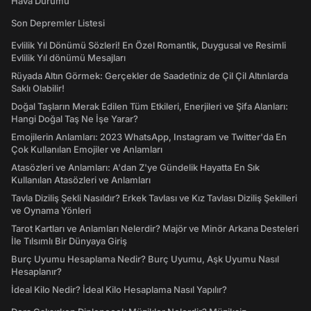
Hava Durumu
Son Depremler Listesi
Evlilik Yıl Dönümü Sözleri! En Özel Romantik, Duygusal ve Resimli
Evlilik Yıl dönümü Mesajları
Rüyada Altın Görmek: Gerçekler de Saadetiniz de Çil Çil Altınlarda
Saklı Olabilir!
Doğal Taşların Merak Edilen Tüm Etkileri, Enerjileri ve Şifa Alanları:
Hangi Doğal Taş Ne İşe Yarar?
Emojilerin Anlamları: 2023 WhatsApp, Instagram ve Twitter'da En
Çok Kullanılan Emojiler ve Anlamları
Atasözleri ve Anlamları: A'dan Z'ye Gündelik Hayatta En Sık
Kullanılan Atasözleri ve Anlamları
Tavla Diziliş Şekli Nasıldır? Erkek Tavlası ve Kız Tavlası Diziliş Şekilleri
ve Oynama Yönleri
Tarot Kartları ve Anlamları Nelerdir? Majör ve Minör Arkana Desteleri
İle Tılsımlı Bir Dünyaya Giriş
Burç Uyumu Hesaplama Nedir? Burç Uyumu, Aşk Uyumu Nasıl
Hesaplanır?
İdeal Kilo Nedir? İdeal Kilo Hesaplama Nasıl Yapılır?