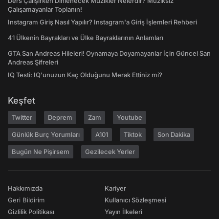
Ders Çalışırken Dinlenecek Müzikler Nelerdir? Müziksiz
Çalışamayanlar Toplanın!
Instagram Giriş Nasıl Yapılır? Instagram'a Giriş İşlemleri Rehberi
41 Ülkenin Bayrakları ve Ülke Bayraklarının Anlamları
GTA San Andreas Hileleri! Oynamaya Doyamayanlar İçin Güncel San
Andreas Şifreleri
IQ Testi: IQ'unuzun Kaç Olduğunu Merak Ettiniz mi?
Keşfet
Twitter
Deprem
Zam
Youtube
Günlük Burç Yorumları
A101
Tiktok
Son Dakika
Bugün Ne Pişirsem
Gezilecek Yerler
Hakkımızda
Kariyer
Geri Bildirim
Kullanıcı Sözleşmesi
Gizlilik Politikası
Yayın İlkeleri