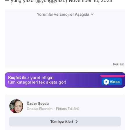
— yung yazo (@yunggyazo)
November 14, 2023
Yorumlar ve Emojiler Aşağıda
Video
Test
Gündem
Reklam
Magazin
Keşfet
ile ziyaret ettiğin
Video
tüm kategorileri tek akışta gör!
Test
Özder Şeyda
Onedio Ekonomi- Finans Editörü
Tüm içerikleri