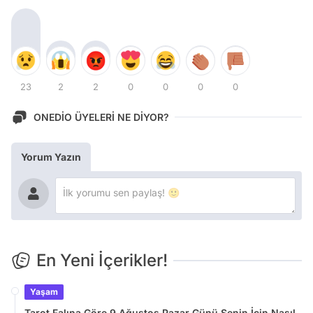
23
2
2
0
0
0
0
ONEDİO ÜYELERİ NE DİYOR?
Yorum Yazın
En Yeni İçerikler!
Yaşam
Tarot Falına Göre 9 Ağustos Pazar Günü Senin İçin Nasıl