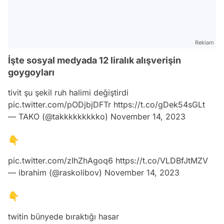
Reklam
İşte sosyal medyada 12 liralık alışverişin
goygoyları
tivit şu şekil ruh halimi değiştirdi
pic.twitter.com/pODjbjDFTr
https://t.co/gDek54sGLt
— TAKO (@takkkkkkkkko)
November 14, 2023
👇
pic.twitter.com/zIhZhAgoq6
https://t.co/VLDBfJtMZV
— ibrahim (@raskolibov)
November 14, 2023
👇
twitin bünyede bıraktığı hasar