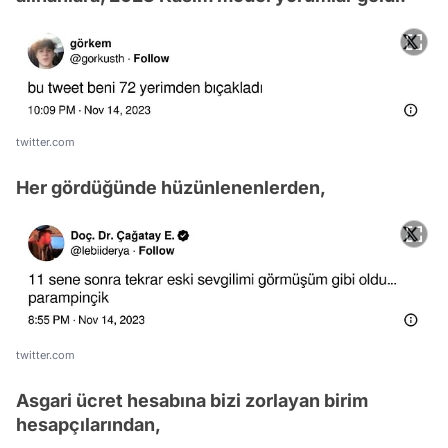
twitter.com
Her gördüğünde hüzünlenenlerden,
twitter.com
Asgari ücret hesabına bizi zorlayan birim
hesapçılarından,