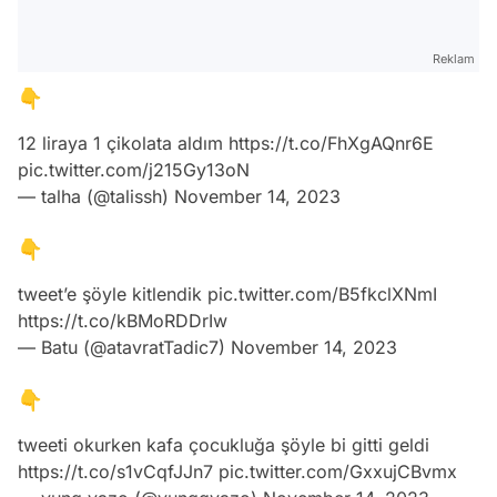
Reklam
👇
12 liraya 1 çikolata aldım
https://t.co/FhXgAQnr6E
pic.twitter.com/j215Gy13oN
— talha (@talissh)
November 14, 2023
👇
tweet’e şöyle kitlendik
pic.twitter.com/B5fkclXNmI
https://t.co/kBMoRDDrIw
— Batu (@atavratTadic7)
November 14, 2023
👇
tweeti okurken kafa çocukluğa şöyle bi gitti geldi
https://t.co/s1vCqfJJn7
pic.twitter.com/GxxujCBvmx