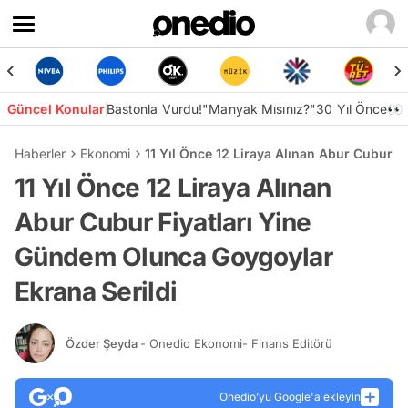
Güncel Konular
Bastonla Vurdu!
"Manyak Mısınız?"
30 Yıl Önce👀
Haberler
Ekonomi
11 Yıl Önce 12 Liraya Alınan Abur Cubur F
11 Yıl Önce 12 Liraya Alınan
Abur Cubur Fiyatları Yine
Gündem Olunca Goygoylar
Ekrana Serildi
Özder Şeyda
- Onedio Ekonomi- Finans Editörü
Onedio’yu Google'a ekleyin