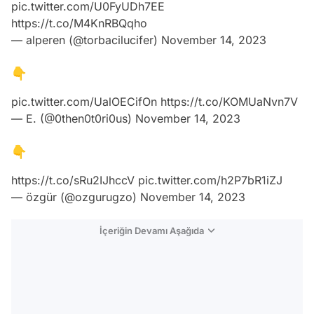
pic.twitter.com/U0FyUDh7EE
https://t.co/M4KnRBQqho
— alperen (@torbacilucifer)
November 14, 2023
👇
pic.twitter.com/UalOECifOn
https://t.co/KOMUaNvn7V
— E. (@0then0t0ri0us)
November 14, 2023
👇
https://t.co/sRu2IJhccV
pic.twitter.com/h2P7bR1iZJ
— özgür (@ozgurugzo)
November 14, 2023
İçeriğin Devamı Aşağıda