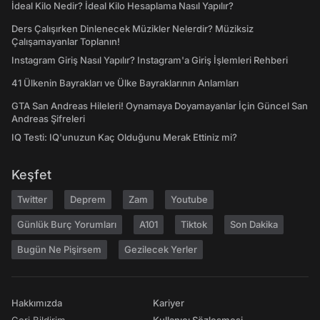
İdeal Kilo Nedir? İdeal Kilo Hesaplama Nasıl Yapılır?
Ders Çalışırken Dinlenecek Müzikler Nelerdir? Müziksiz
Çalışamayanlar Toplanın!
Instagram Giriş Nasıl Yapılır? Instagram'a Giriş İşlemleri Rehberi
41 Ülkenin Bayrakları ve Ülke Bayraklarının Anlamları
GTA San Andreas Hileleri! Oynamaya Doyamayanlar İçin Güncel San
Andreas Şifreleri
IQ Testi: IQ'unuzun Kaç Olduğunu Merak Ettiniz mi?
Keşfet
Twitter
Deprem
Zam
Youtube
Günlük Burç Yorumları
A101
Tiktok
Son Dakika
Bugün Ne Pişirsem
Gezilecek Yerler
Hakkımızda
Kariyer