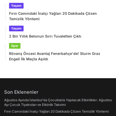
Takvimi
Yaşam
Fırın Camındaki İnatçı Yağları 20 Dakikada Çözen
Temizlik Yöntemi
Yaşam
2 Bin Yıllık Betonun Sırrı Tuvaletten Çıktı
Spor
Rövanş Öncesi Avantaj Fenerbahçe'de! Sturm Graz
Engeli İlk Maçta Aşıldı
Son Eklenenler
Ağustos Ayında İstanbul'da Çocuklarla Yapılacak Etkinlikler: Ağustos
Ayı Çocuk Tiyatroları ve Etkinlik Takvimi
Fırın Camındaki İnatçı Yağları 20 Dakikada Çözen Temizlik Yöntemi