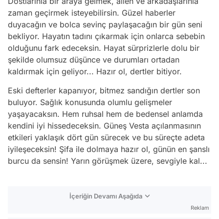
Dostlarınla bir araya gelmek, ailen ve arkadaşlarınla
zaman geçirmek isteyebilirsin. Güzel haberler
duyacağın ve bolca sevinç paylaşacağın bir gün seni
bekliyor. Hayatın tadını çıkarmak için onlarca sebebin
olduğunu fark edeceksin. Hayat sürprizlerle dolu bir
şekilde olumsuz düşünce ve durumları ortadan
kaldırmak için geliyor... Hazır ol, dertler bitiyor.
Eski defterler kapanıyor, bitmez sandığın dertler son
buluyor. Sağlık konusunda olumlu gelişmeler
yaşayacaksın. Hem ruhsal hem de bedensel anlamda
kendini iyi hissedeceksin. Güneş Vesta açılanmasının
etkileri yaklaşık dört gün sürecek ve bu süreçte adeta
iyileşeceksin! Şifa ile dolmaya hazır ol, günün en şanslı
burcu da sensin! Yarın görüşmek üzere, sevgiyle kal...
İçeriğin Devamı Aşağıda
Reklam