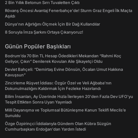
2 Bin Yıllık Betonun Sırrı Tuvaletten Çıktı
Rövanş Öncesi Avantaj Fenerbahçe'de! Sturm Graz Engeli İlk Maçta
Aşıldı
Dünya’nın Ağırlığını Ölçmek İçin Bir Dağ Kullandılar
8 Soruyla İmza Şarkını Ortaya Çıkarıyoruz!
Günün Popüler Başlıkları
Bodrum’da 70 Bin TL Hesap Ödedikleri Mekandan “Rahmi Koç
Geliyor, Çıkın” Denilerek Kovulan Aile Şikayetçi Oldu
Devlet Bahçeli: “Demirtaş Evine Dönsün, Öcalan Umut Hakkına
Kavuşsun”
Zincirleme Rüşvet İddiası: Özgür Özel ve Veli Ağbaba’nın
Dokunulmazlığını Kaldırmak İçin Fezleke Hazırlandı
Bilim İnsanları, Ay Üzerinde Hızla İlerleyen 20'den Fazla Dev UFO'yu
Tespit Ettikten Sonra Uyarı Yayınladı
Milli Dayanışma ve Toplumsal Bütünleşme Kanun Teklifi Meclis’e
Sunuldu
Özge Özpirinçci İddialarıyla Gündem Olan Kübra Süzgün
Cumhurbaşkanı Erdoğan'dan Yardım İstedi