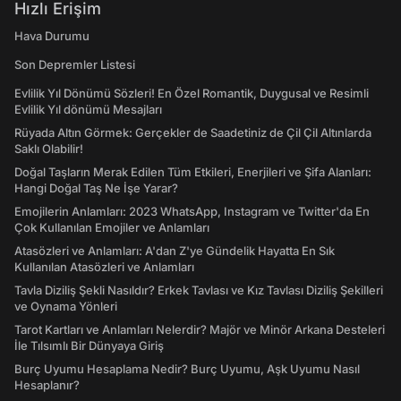
Hızlı Erişim
Hava Durumu
Son Depremler Listesi
Evlilik Yıl Dönümü Sözleri! En Özel Romantik, Duygusal ve Resimli
Evlilik Yıl dönümü Mesajları
Rüyada Altın Görmek: Gerçekler de Saadetiniz de Çil Çil Altınlarda
Saklı Olabilir!
Doğal Taşların Merak Edilen Tüm Etkileri, Enerjileri ve Şifa Alanları:
Hangi Doğal Taş Ne İşe Yarar?
Emojilerin Anlamları: 2023 WhatsApp, Instagram ve Twitter'da En
Çok Kullanılan Emojiler ve Anlamları
Atasözleri ve Anlamları: A'dan Z'ye Gündelik Hayatta En Sık
Kullanılan Atasözleri ve Anlamları
Tavla Diziliş Şekli Nasıldır? Erkek Tavlası ve Kız Tavlası Diziliş Şekilleri
ve Oynama Yönleri
Tarot Kartları ve Anlamları Nelerdir? Majör ve Minör Arkana Desteleri
İle Tılsımlı Bir Dünyaya Giriş
Burç Uyumu Hesaplama Nedir? Burç Uyumu, Aşk Uyumu Nasıl
Hesaplanır?