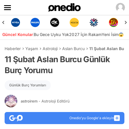
Güncel Konular
Bu Gece Uyku Yok
2027 İçin Rakam
Yeni İsim😱
Haberler
Yaşam
Astroloji
Aslan Burcu
11 Şubat Aslan Bur
11 Şubat Aslan Burcu Günlük
Burç Yorumu
Günlük Burç Yorumları
astroirem
- Astroloji Editörü
Onedio’yu Google'a ekleyin