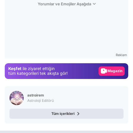
Yorumlar ve Emojiler Aşağıda
Video
Test
Reklam
Gündem
Keşfet
ile ziyaret ettiğin
Magazin
tüm kategorileri tek akışta gör!
Video
Test
astroirem
Astroloji Editörü
Tüm içerikleri