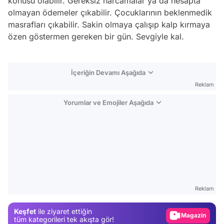
konusu olabilir. Gereksiz harcamalar ya da hesapta
olmayan ödemeler çıkabilir. Çocuklarının beklenmedik
masrafları çıkabilir. Sakin olmaya çalışıp kalp kırmaya
özen göstermen gereken bir gün. Sevgiyle kal.
İçeriğin Devamı Aşağıda
Reklam
Yorumlar ve Emojiler Aşağıda
Video
Test
Reklam
Gündem
Keşfet
ile ziyaret ettiğin
Magazin
tüm kategorileri tek akışta gör!