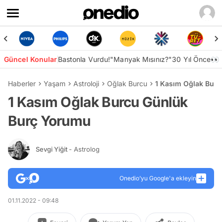
Güncel Konular
Bastonla Vurdu!
"Manyak Mısınız?"
30 Yıl Önce👀
Haberler
Yaşam
Astroloji
Oğlak Burcu
1 Kasım Oğlak Bur
1 Kasım Oğlak Burcu Günlük
Burç Yorumu
Sevgi Yiğit
- Astrolog
Onedio’yu Google'a ekleyin
01.11.2022 - 09:48