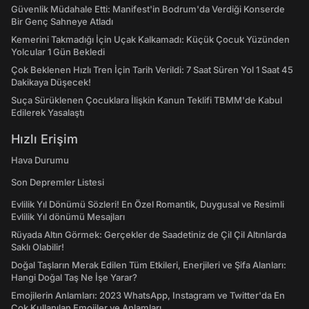
Güvenlik Müdahale Etti: Manifest'in Bodrum'da Verdiği Konserde
Bir Genç Sahneye Atladı
Kemerini Takmadığı İçin Uçak Kalkamadı: Küçük Çocuk Yüzünden
Yolcular 1 Gün Bekledi
Çok Beklenen Hızlı Tren İçin Tarih Verildi: 7 Saat Süren Yol 1 Saat 45
Dakikaya Düşecek!
Suça Sürüklenen Çocuklara İlişkin Kanun Teklifi TBMM'de Kabul
Edilerek Yasalaştı
Hızlı Erişim
Hava Durumu
Son Depremler Listesi
Evlilik Yıl Dönümü Sözleri! En Özel Romantik, Duygusal ve Resimli
Evlilik Yıl dönümü Mesajları
Rüyada Altın Görmek: Gerçekler de Saadetiniz de Çil Çil Altınlarda
Saklı Olabilir!
Doğal Taşların Merak Edilen Tüm Etkileri, Enerjileri ve Şifa Alanları:
Hangi Doğal Taş Ne İşe Yarar?
Emojilerin Anlamları: 2023 WhatsApp, Instagram ve Twitter'da En
Çok Kullanılan Emojiler ve Anlamları