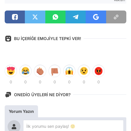
BU İÇERİĞE EMOJİYLE TEPKİ VER!
0
0
0
0
0
0
0
ONEDİO ÜYELERİ NE DİYOR?
Yorum Yazın