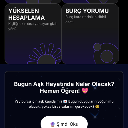
YÜKSELEN
BURÇ YORUMU
HESAPLAMA
Burç karakterinizin sihirli
özeti.
Kişiliğinizin dışa yansıyan gizli
yönü.
Bugün Aşk Hayatında Neler Olacak?
Hemen Öğren! 💖
Yay burcu için aşk kapıda mı? 💌 Bugün duyguların yoğun mu
olacak, yoksa biraz sabır mı gerekecek? 🧐
🔮 Şimdi Oku