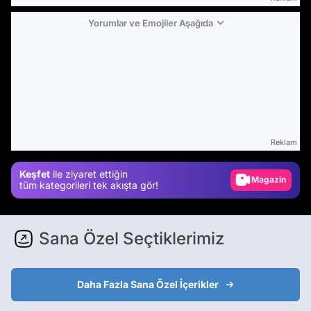
Yorumlar ve Emojiler Aşağıda
Video
Test
Reklam
Gündem
Keşfet
ile ziyaret ettiğin
Magazin
tüm kategorileri tek akışta gör!
Video
Test
Sana Özel Seçtiklerimiz
Daha Fazla Sana Özel İçerikler