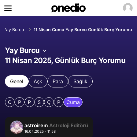
Yay Burcu
11 Nisan Cuma Yay Burcu Günlük Burç Yorumu
Yay Burcu
11 Nisan 2025, Günlük Burç Yorumu
Genel
Aşk
Para
Sağlık
C
P
P
S
Ç
P
Cuma
astroirem
Astroloji Editörü
16.04.2025 - 11:58