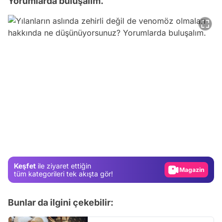
Yorumlarda buluşalım.
Video
Test
Gündem
Magazin
Keşfet
ile ziyaret ettiğin
Video
tüm kategorileri tek akışta gör!
Test
Bunlar da ilgini çekebilir: