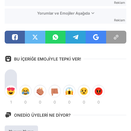
Reklam
Yorumlar ve Emojiler Aşağıda
Reklam
BU İÇERİĞE EMOJİYLE TEPKİ VER!
1
0
0
0
0
0
0
ONEDİO ÜYELERİ NE DİYOR?