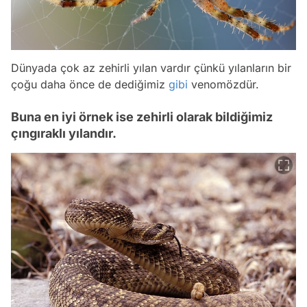
Dünyada çok az zehirli yılan vardır çünkü yılanların bir
çoğu daha önce de dediğimiz
gibi
venomözdür.
Buna en iyi örnek ise zehirli olarak bildiğimiz
çıngıraklı yılandır.