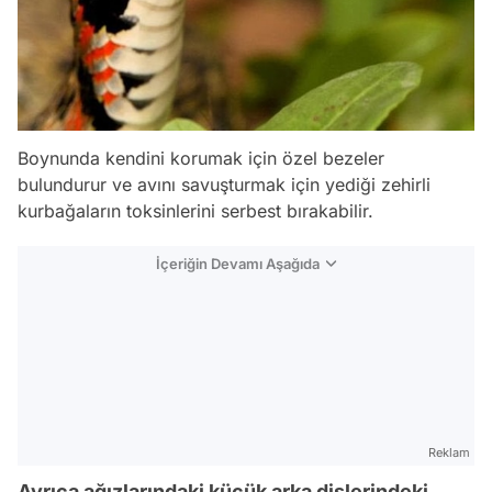
Boynunda kendini korumak için özel bezeler
bulundurur ve avını savuşturmak için yediği zehirli
kurbağaların toksinlerini serbest bırakabilir.
İçeriğin Devamı Aşağıda
Reklam
Ayrıca ağızlarındaki küçük arka dişlerindeki