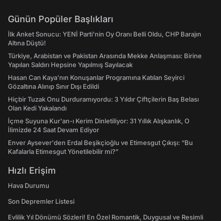
Günün Popüler Başlıkları
İlk Anket Sonucu: YENİ Parti'nin Oy Oranı Belli Oldu, CHP Barajın
Altına Düştü!
Türkiye, Arabistan ve Pakistan Arasında Mekke Anlaşması: Birine
Yapılan Saldırı Hepsine Yapılmış Sayılacak
Hasan Can Kaya’nın Konuşanlar Programına Katılan Seyirci
Gözaltına Alınıp Sınır Dışı Edildi
Hiçbir Tuzak Onu Durduramıyordu: 3 Yıldır Çiftçilerin Baş Belası
Olan Kedi Yakalandı
İçme Suyuna Kur'an-ı Kerim Dinletiliyor: 31 Yıllık Alışkanlık, O
İlimizde 24 Saat Devam Ediyor
Enver Aysever'den Erdal Beşikçioğlu ve Etimesgut Çıkışı: “Bu
Kafalarla Etimesgut Yönetilebilir mi?”
Hızlı Erişim
Hava Durumu
Son Depremler Listesi
Evlilik Yıl Dönümü Sözleri! En Özel Romantik, Duygusal ve Resimli