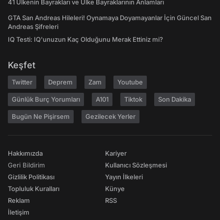
41 Ülkenin Bayrakları ve Ülke Bayraklarının Anlamları
GTA San Andreas Hileleri! Oynamaya Doyamayanlar İçin Güncel San
Andreas Şifreleri
IQ Testi: IQ'unuzun Kaç Olduğunu Merak Ettiniz mi?
Keşfet
Twitter
Deprem
Zam
Youtube
Günlük Burç Yorumları
A101
Tiktok
Son Dakika
Bugün Ne Pişirsem
Gezilecek Yerler
Hakkımızda
Kariyer
Geri Bildirim
Kullanıcı Sözleşmesi
Gizlilik Politikası
Yayın İlkeleri
Topluluk Kuralları
Künye
Reklam
RSS
İletişim