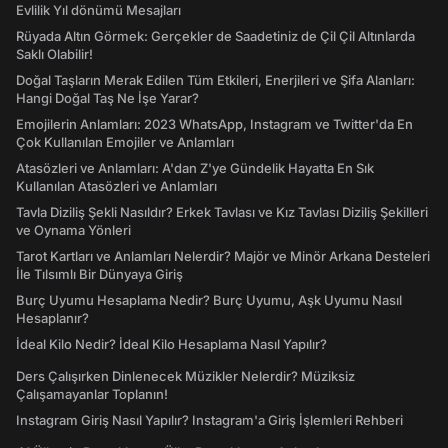
Evlilik Yıl dönümü Mesajları
Rüyada Altın Görmek: Gerçekler de Saadetiniz de Çil Çil Altınlarda
Saklı Olabilir!
Doğal Taşların Merak Edilen Tüm Etkileri, Enerjileri ve Şifa Alanları:
Hangi Doğal Taş Ne İşe Yarar?
Emojilerin Anlamları: 2023 WhatsApp, Instagram ve Twitter'da En
Çok Kullanılan Emojiler ve Anlamları
Atasözleri ve Anlamları: A'dan Z'ye Gündelik Hayatta En Sık
Kullanılan Atasözleri ve Anlamları
Tavla Diziliş Şekli Nasıldır? Erkek Tavlası ve Kız Tavlası Diziliş Şekilleri
ve Oynama Yönleri
Tarot Kartları ve Anlamları Nelerdir? Majör ve Minör Arkana Desteleri
İle Tılsımlı Bir Dünyaya Giriş
Burç Uyumu Hesaplama Nedir? Burç Uyumu, Aşk Uyumu Nasıl
Hesaplanır?
İdeal Kilo Nedir? İdeal Kilo Hesaplama Nasıl Yapılır?
Ders Çalışırken Dinlenecek Müzikler Nelerdir? Müziksiz
Çalışamayanlar Toplanın!
Instagram Giriş Nasıl Yapılır? Instagram'a Giriş İşlemleri Rehberi