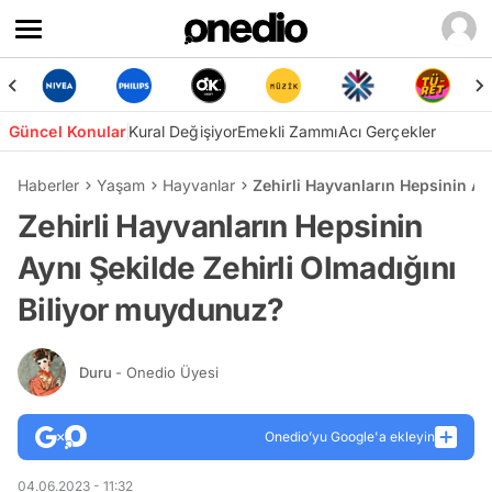
Güncel Konular
Kural Değişiyor
Emekli Zammı
Acı Gerçekler
Haberler
Yaşam
Hayvanlar
Zehirli Hayvanların Hepsinin Ay
Zehirli Hayvanların Hepsinin
Aynı Şekilde Zehirli Olmadığını
Biliyor muydunuz?
Duru
- Onedio Üyesi
Onedio’yu Google'a ekleyin
04.06.2023 - 11:32