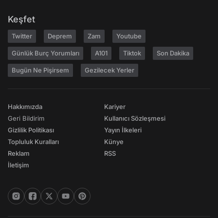
Keşfet
Twitter
Deprem
Zam
Youtube
Günlük Burç Yorumları
A101
Tiktok
Son Dakika
Bugün Ne Pişirsem
Gezilecek Yerler
Hakkımızda
Kariyer
Geri Bildirim
Kullanıcı Sözleşmesi
Gizlilik Politikası
Yayın İlkeleri
Topluluk Kuralları
Künye
Reklam
RSS
İletişim