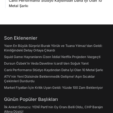
Canlı Performansı Stüdyo Kaydından Daha İyi Olan 10
Metal Şarkı
Son Eklenenler
Yazın En Büyük Sürprizi Burak Yörük ve Tuana Yılmaz'dan Geldi:
Kimliğindeki Detay Ortaya Çıkardı
Squid Game Hayranlarını Üzen İddia! Netflix Projeden Vazgeçti
Dursun Özbek'in Veda Davetine Icardi'den Soğuk Yanıt
Canlı Performansı Stüdyo Kaydından Daha İyi Olan 10 Metal Şarkı
ATV'nin Yeni Dizisinde Beklenmedik Gelişme! Aşırı Sıcaklar
Çekimleri Durdurdu
Market Fiyatları İçin Kritik Uyarı Geldi: Yüzde 100 Zam Bekleniyor
Günün Popüler Başlıkları
İlk Anket Sonucu: YENİ Parti'nin Oy Oranı Belli Oldu, CHP Barajın
Altına Düştü!