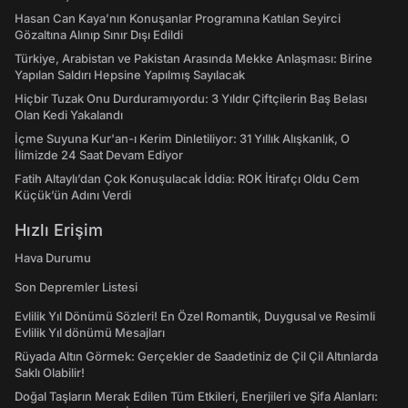
Hasan Can Kaya’nın Konuşanlar Programına Katılan Seyirci
Gözaltına Alınıp Sınır Dışı Edildi
Türkiye, Arabistan ve Pakistan Arasında Mekke Anlaşması: Birine
Yapılan Saldırı Hepsine Yapılmış Sayılacak
Hiçbir Tuzak Onu Durduramıyordu: 3 Yıldır Çiftçilerin Baş Belası
Olan Kedi Yakalandı
İçme Suyuna Kur'an-ı Kerim Dinletiliyor: 31 Yıllık Alışkanlık, O
İlimizde 24 Saat Devam Ediyor
Fatih Altaylı’dan Çok Konuşulacak İddia: ROK İtirafçı Oldu Cem
Küçük’ün Adını Verdi
Hızlı Erişim
Hava Durumu
Son Depremler Listesi
Evlilik Yıl Dönümü Sözleri! En Özel Romantik, Duygusal ve Resimli
Evlilik Yıl dönümü Mesajları
Rüyada Altın Görmek: Gerçekler de Saadetiniz de Çil Çil Altınlarda
Saklı Olabilir!
Doğal Taşların Merak Edilen Tüm Etkileri, Enerjileri ve Şifa Alanları: