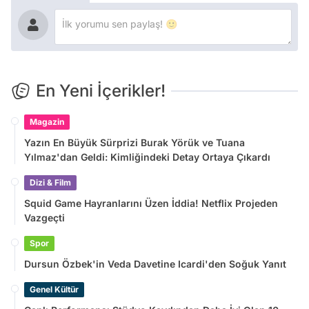
En Yeni İçerikler!
Magazin
Yazın En Büyük Sürprizi Burak Yörük ve Tuana
Yılmaz'dan Geldi: Kimliğindeki Detay Ortaya Çıkardı
Dizi & Film
Squid Game Hayranlarını Üzen İddia! Netflix Projeden
Vazgeçti
Spor
Dursun Özbek'in Veda Davetine Icardi'den Soğuk Yanıt
Genel Kültür