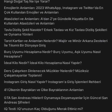
Hangi Doğal Taş Ne İşe Yarar?
Emojilerin Anlamları: 2023 WhatsApp, Instagram ve Twitter'da En
Çok Kullanılan Emojiler ve Anlamları
Atasözleri ve Anlamları: A'dan Z'ye Gündelik Hayatta En Sık
Kullanılan Atasözleri ve Anlamları
Tavla Diziliş Şekli Nasıldır? Erkek Tavlası ve Kız Tavlası Diziliş Şekilleri
ve Oynama Yönleri
Tarot Kartları ve Anlamları Nelerdir? Majör ve Minör Arkana Desteleri
İle Tılsımlı Bir Dünyaya Giriş
Burç Uyumu Hesaplama Nedir? Burç Uyumu, Aşk Uyumu Nasıl
Hesaplanır?
İdeal Kilo Nedir? İdeal Kilo Hesaplama Nasıl Yapılır?
Ders Çalışırken Dinlenecek Müzikler Nelerdir? Müziksiz
Çalışamayanlar Toplanın!
Instagram Giriş Nasıl Yapılır? Instagram'a Giriş İşlemleri Rehberi
41 Ülkenin Bayrakları ve Ülke Bayraklarının Anlamları
GTA San Andreas Hileleri! Oynamaya Doyamayanlar İçin Güncel San
Andreas Şifreleri
IQ Testi: IQ'unuzun Kaç Olduğunu Merak Ettiniz mi?