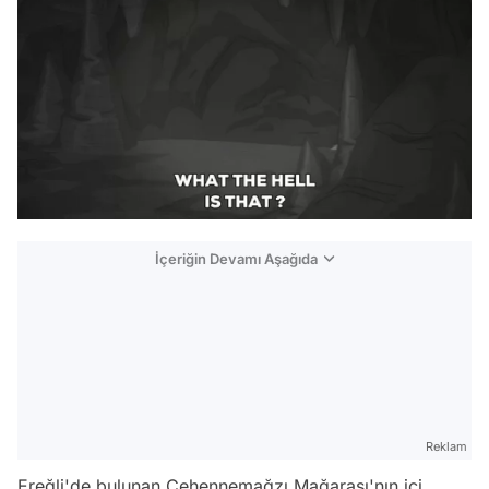
İçeriğin Devamı Aşağıda
Reklam
Ereğli'de bulunan Cehennemağzı Mağarası'nın içi