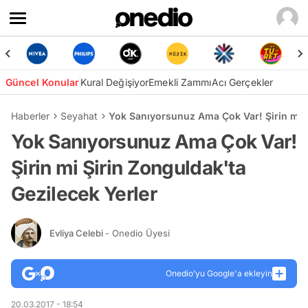
Güncel Konular
Kural Değişiyor
Emekli Zammı
Acı Gerçekler
Haberler
Seyahat
Yok Sanıyorsunuz Ama Çok Var! Şirin mi Ş
Yok Sanıyorsunuz Ama Çok Var!
Şirin mi Şirin Zonguldak'ta
Gezilecek Yerler
Evliya Celebi
- Onedio Üyesi
Onedio’yu Google'a ekleyin
20.03.2017 - 18:54