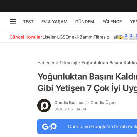
TEST
EV & YAŞAM
GÜNDEM
EĞLENCE
YE
Güncel Konular
Liseler-LGS
Emekli Zammı
Filtresiz Hali😱
Haberler
Teknoloji
Yoğunluktan Başını Kaldır
Uygulama
Yoğunluktan Başını Kaldı
Gibi Yetişen 7 Çok İyi U
Onedio Business
- Onedio Üyesi
05.10.2016 - 14:04
Onedio’yu Google’da tercih edil