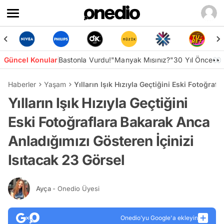
Güncel Konular
Bastonla Vurdu!
"Manyak Mısınız?"
30 Yıl Önce👀
Haberler
Yaşam
Yılların Işık Hızıyla Geçtiğini Eski Fotoğra
Yılların Işık Hızıyla Geçtiğini
Eski Fotoğraflara Bakarak Anca
Anladığımızı Gösteren İçinizi
Isıtacak 23 Görsel
Ayça
- Onedio Üyesi
Onedio’yu Google'a ekleyin