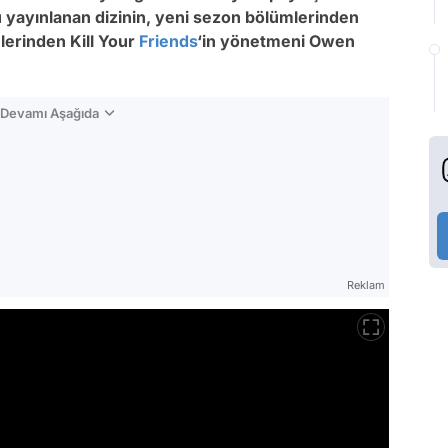
ü yayınlanan dizinin, yeni sezon bölümlerinden
mlerinden Kill Your
Friends
‘in yönetmeni Owen
n Devamı Aşağıda
Reklam