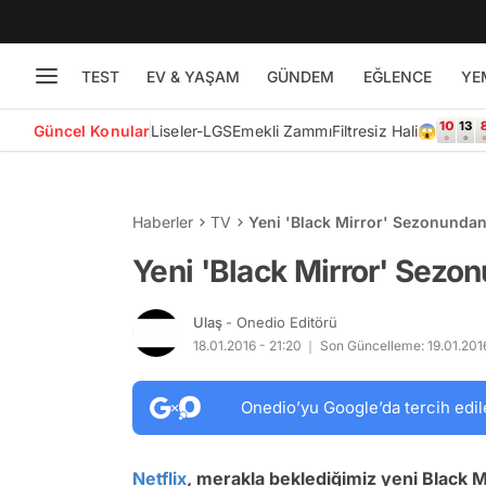
TEST
EV & YAŞAM
GÜNDEM
EĞLENCE
YE
Güncel Konular
Liseler-LGS
Emekli Zammı
Filtresiz Hali😱
Haberler
TV
Yeni 'Black Mirror' Sezonundan
Yeni 'Black Mirror' Sezo
Ulaş
- Onedio Editörü
18.01.2016 - 21:20
Son Güncelleme: 19.01.201
Onedio’yu Google’da tercih edil
Netflix
, merakla beklediğimiz yeni Black Mi