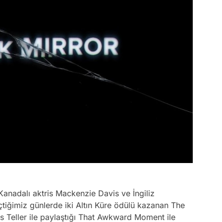
anadalı aktris Mackenzie Davis ve İngiliz
tiğimiz günlerde iki Altın Küre ödülü kazanan The
es Teller ile paylaştığı That Awkward Moment ile