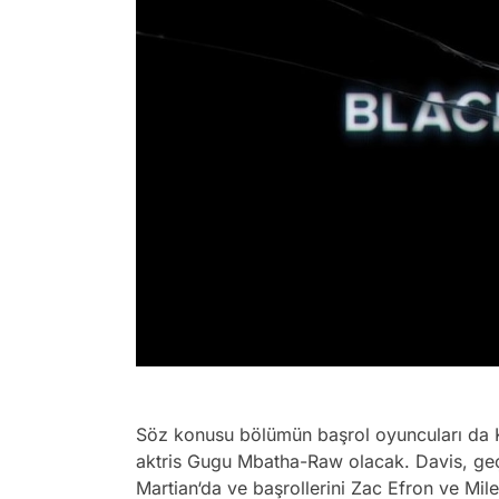
Söz konusu bölümün başrol oyuncuları da K
aktris Gugu Mbatha-Raw olacak. Davis, geç
Martian‘da ve başrollerini Zac Efron ve Mil