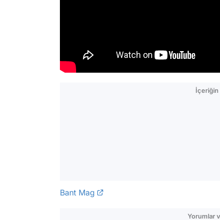
İçeriği
Bant Mag
Yorumlar v