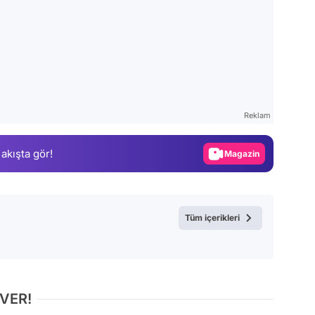
Video
Test
Gündem
Reklam
Magazin
 akışta gör!
Video
Test
Tüm içerikleri
 VER!