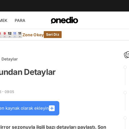
MEK
PARA
Zone Okey
Seri Diz
 Detaylar
nundan Detaylar
6 - 09:05
en kaynak olarak ekleyin
rror sezonuyla ilgili bazı detayları paylaştı. Son