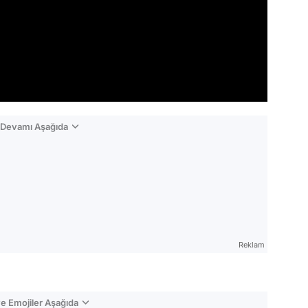
n Devamı Aşağıda
Reklam
e Emojiler Aşağıda