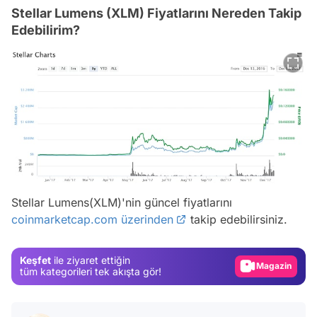
Stellar Lumens (XLM) Fiyatlarını Nereden Takip
Edebilirim?
Video
Stellar Lumens(XLM)'nin güncel fiyatlarını
coinmarketcap.com üzerinden
takip edebilirsiniz.
Test
Gündem
Keşfet
ile ziyaret ettiğin
Magazin
tüm kategorileri tek akışta gör!
Video
Test