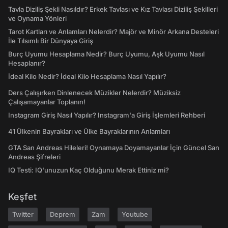
Tavla Diziliş Şekli Nasıldır? Erkek Tavlası ve Kız Tavlası Diziliş Şekilleri
ve Oynama Yönleri
Tarot Kartları ve Anlamları Nelerdir? Majör ve Minör Arkana Desteleri
İle Tılsımlı Bir Dünyaya Giriş
Burç Uyumu Hesaplama Nedir? Burç Uyumu, Aşk Uyumu Nasıl
Hesaplanır?
İdeal Kilo Nedir? İdeal Kilo Hesaplama Nasıl Yapılır?
Ders Çalışırken Dinlenecek Müzikler Nelerdir? Müziksiz
Çalışamayanlar Toplanın!
Instagram Giriş Nasıl Yapılır? Instagram'a Giriş İşlemleri Rehberi
41 Ülkenin Bayrakları ve Ülke Bayraklarının Anlamları
GTA San Andreas Hileleri! Oynamaya Doyamayanlar İçin Güncel San
Andreas Şifreleri
IQ Testi: IQ'unuzun Kaç Olduğunu Merak Ettiniz mi?
Keşfet
Twitter
Deprem
Zam
Youtube