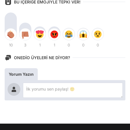
BU İÇERİĞE EMOJİYLE TEPKİ VER!
10
3
1
1
0
0
0
ONEDİO ÜYELERİ NE DİYOR?
Yorum Yazın