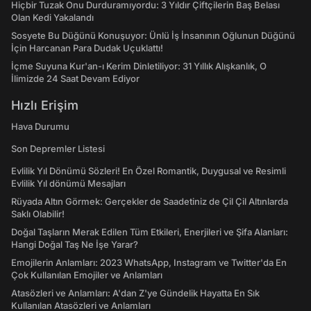
Hiçbir Tuzak Onu Durduramıyordu: 3 Yıldır Çiftçilerin Baş Belası
Olan Kedi Yakalandı
Sosyete Bu Düğünü Konuşuyor: Ünlü İş İnsanının Oğlunun Düğünü
İçin Harcanan Para Dudak Uçuklattı!
İçme Suyuna Kur'an-ı Kerim Dinletiliyor: 31 Yıllık Alışkanlık, O
İlimizde 24 Saat Devam Ediyor
Hızlı Erişim
Hava Durumu
Son Depremler Listesi
Evlilik Yıl Dönümü Sözleri! En Özel Romantik, Duygusal ve Resimli
Evlilik Yıl dönümü Mesajları
Rüyada Altın Görmek: Gerçekler de Saadetiniz de Çil Çil Altınlarda
Saklı Olabilir!
Doğal Taşların Merak Edilen Tüm Etkileri, Enerjileri ve Şifa Alanları:
Hangi Doğal Taş Ne İşe Yarar?
Emojilerin Anlamları: 2023 WhatsApp, Instagram ve Twitter'da En
Çok Kullanılan Emojiler ve Anlamları
Atasözleri ve Anlamları: A'dan Z'ye Gündelik Hayatta En Sık
Kullanılan Atasözleri ve Anlamları