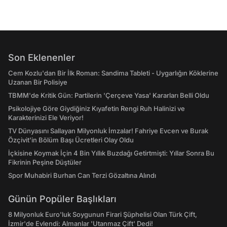
Son Eklenenler
Cem Kozlu'dan Bir İlk Roman: Sandima Tableti - Uygarlığın Köklerine
Uzanan Bir Polisiye
TBMM'de Kritik Gün: Partilerin 'Çerçeve Yasa' Kararları Belli Oldu
Psikolojiye Göre Giydiğiniz Kıyafetin Rengi Ruh Halinizi ve
Karakterinizi Ele Veriyor!
TV Dünyasını Sallayan Milyonluk İmzalar! Fahriye Evcen ve Burak
Özçivit'in Bölüm Başı Ücretleri Olay Oldu
İçkisine Koymak İçin 4 Bin Yıllık Buzdağı Getirtmişti: Yıllar Sonra Bu
Fikrinin Peşine Düştüler
Spor Muhabiri Burhan Can Terzi Gözaltına Alındı
Günün Popüler Başlıkları
8 Milyonluk Euro'luk Soygunun Firari Şüphelisi Olan Türk Çift,
İzmir'de Evlendi: Almanlar 'Utanmaz Çift' Dedi!