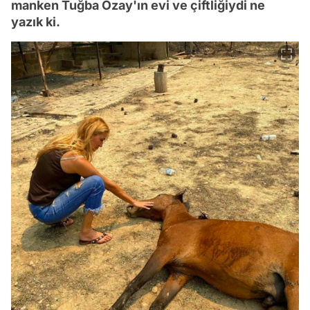
manken Tuğba Özay'ın evi ve çiftliğiydi ne
yazık ki.