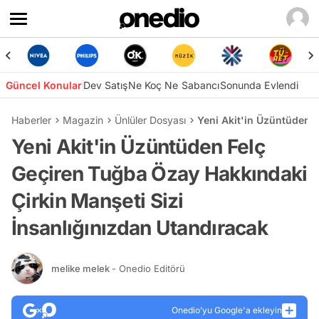
Güncel Konular
Dev Satış
Ne Koç Ne Sabancı
Sonunda Evlendi
Haberler
Magazin
Ünlüler Dosyası
Yeni Akit'in Üzüntüden F
Yeni Akit'in Üzüntüden Felç
Geçiren Tuğba Özay Hakkındaki
Çirkin Manşeti Sizi
İnsanlığınızdan Utandıracak
melike melek
- Onedio Editörü
Onedio’yu Google'a ekleyin