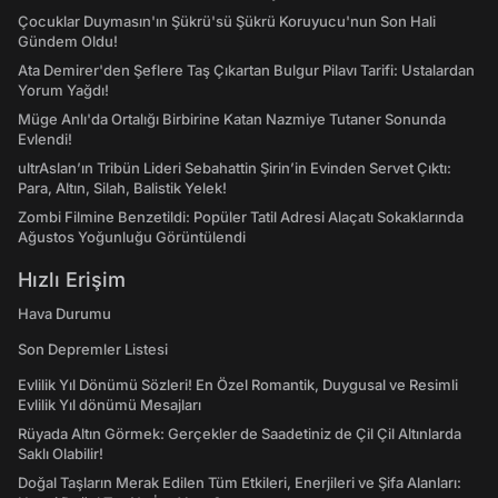
Çocuklar Duymasın'ın Şükrü'sü Şükrü Koruyucu'nun Son Hali
Gündem Oldu!
Ata Demirer'den Şeflere Taş Çıkartan Bulgur Pilavı Tarifi: Ustalardan
Yorum Yağdı!
Müge Anlı'da Ortalığı Birbirine Katan Nazmiye Tutaner Sonunda
Evlendi!
ultrAslan’ın Tribün Lideri Sebahattin Şirin’in Evinden Servet Çıktı:
Para, Altın, Silah, Balistik Yelek!
Zombi Filmine Benzetildi: Popüler Tatil Adresi Alaçatı Sokaklarında
Ağustos Yoğunluğu Görüntülendi
Hızlı Erişim
Hava Durumu
Son Depremler Listesi
Evlilik Yıl Dönümü Sözleri! En Özel Romantik, Duygusal ve Resimli
Evlilik Yıl dönümü Mesajları
Rüyada Altın Görmek: Gerçekler de Saadetiniz de Çil Çil Altınlarda
Saklı Olabilir!
Doğal Taşların Merak Edilen Tüm Etkileri, Enerjileri ve Şifa Alanları: