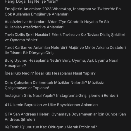
Hangi Doğal Taş Ne İşe Yarar?
Emojilerin Anlamları: 2023 WhatsApp, Instagram ve Twitter'da En
Çok Kullanılan Emojiler ve Anlamları
Atasözleri ve Anlamları: A'dan Z'ye Gündelik Hayatta En Sık
Kullanılan Atasözleri ve Anlamları
Tavla Diziliş Şekli Nasıldır? Erkek Tavlası ve Kız Tavlası Diziliş Şekilleri
ve Oynama Yönleri
Tarot Kartları ve Anlamları Nelerdir? Majör ve Minör Arkana Desteleri
İle Tılsımlı Bir Dünyaya Giriş
Burç Uyumu Hesaplama Nedir? Burç Uyumu, Aşk Uyumu Nasıl
Hesaplanır?
İdeal Kilo Nedir? İdeal Kilo Hesaplama Nasıl Yapılır?
Ders Çalışırken Dinlenecek Müzikler Nelerdir? Müziksiz
Çalışamayanlar Toplanın!
Instagram Giriş Nasıl Yapılır? Instagram'a Giriş İşlemleri Rehberi
41 Ülkenin Bayrakları ve Ülke Bayraklarının Anlamları
GTA San Andreas Hileleri! Oynamaya Doyamayanlar İçin Güncel San
Andreas Şifreleri
IQ Testi: IQ'unuzun Kaç Olduğunu Merak Ettiniz mi?