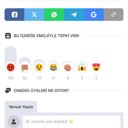
BU İÇERİĞE EMOJİYLE TEPKİ VER!
179
43
21
6
6
3
2
ONEDİO ÜYELERİ NE DİYOR?
Yorum Yazın