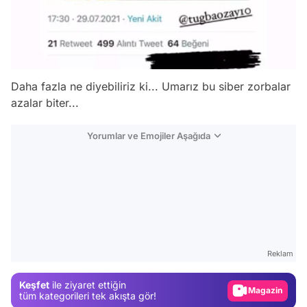
Daha fazla ne diyebiliriz ki... Umarız bu siber zorbalar
azalar biter...
Yorumlar ve Emojiler Aşağıda
Video
Test
Gündem
Reklam
Magazin
Keşfet
ile ziyaret ettiğin
Video
tüm kategorileri tek akışta gör!