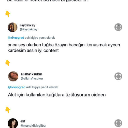
👇
👇
👇