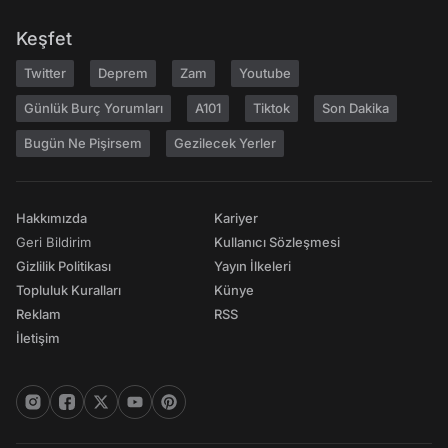
Keşfet
Twitter
Deprem
Zam
Youtube
Günlük Burç Yorumları
A101
Tiktok
Son Dakika
Bugün Ne Pişirsem
Gezilecek Yerler
Hakkımızda
Kariyer
Geri Bildirim
Kullanıcı Sözleşmesi
Gizlilik Politikası
Yayın İlkeleri
Topluluk Kuralları
Künye
Reklam
RSS
İletişim