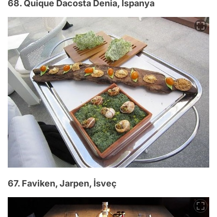
68. Quique Dacosta Denia, İspanya
67. Faviken, Jarpen, İsveç