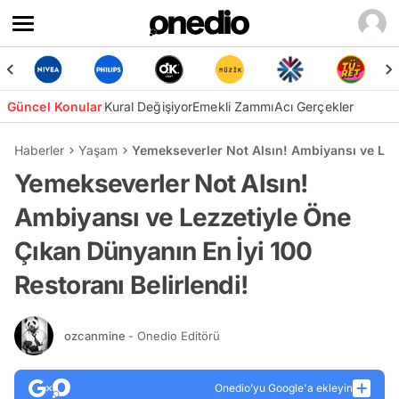
Güncel Konular
Kural Değişiyor
Emekli Zammı
Acı Gerçekler
Haberler
Yaşam
Yemekseverler Not Alsın! Ambiyansı ve Lezz
Yemekseverler Not Alsın!
Ambiyansı ve Lezzetiyle Öne
Çıkan Dünyanın En İyi 100
Restoranı Belirlendi!
ozcanmine
- Onedio Editörü
Onedio’yu Google'a ekleyin