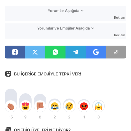
Yorumlar Aşağıda
Reklam
Yorumlar ve Emojiler Aşağıda
Reklam
BU İÇERİĞE EMOJİYLE TEPKİ VER!
15
9
8
2
2
1
0
ONEDİO ÜYELERİ NE DİYOR?