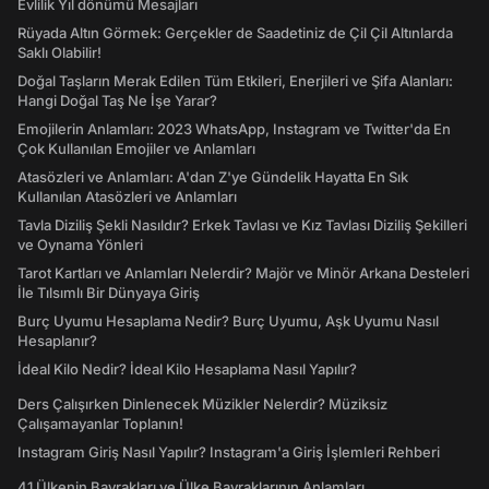
Evlilik Yıl dönümü Mesajları
Rüyada Altın Görmek: Gerçekler de Saadetiniz de Çil Çil Altınlarda
Saklı Olabilir!
Doğal Taşların Merak Edilen Tüm Etkileri, Enerjileri ve Şifa Alanları:
Hangi Doğal Taş Ne İşe Yarar?
Emojilerin Anlamları: 2023 WhatsApp, Instagram ve Twitter'da En
Çok Kullanılan Emojiler ve Anlamları
Atasözleri ve Anlamları: A'dan Z'ye Gündelik Hayatta En Sık
Kullanılan Atasözleri ve Anlamları
Tavla Diziliş Şekli Nasıldır? Erkek Tavlası ve Kız Tavlası Diziliş Şekilleri
ve Oynama Yönleri
Tarot Kartları ve Anlamları Nelerdir? Majör ve Minör Arkana Desteleri
İle Tılsımlı Bir Dünyaya Giriş
Burç Uyumu Hesaplama Nedir? Burç Uyumu, Aşk Uyumu Nasıl
Hesaplanır?
İdeal Kilo Nedir? İdeal Kilo Hesaplama Nasıl Yapılır?
Ders Çalışırken Dinlenecek Müzikler Nelerdir? Müziksiz
Çalışamayanlar Toplanın!
Instagram Giriş Nasıl Yapılır? Instagram'a Giriş İşlemleri Rehberi
41 Ülkenin Bayrakları ve Ülke Bayraklarının Anlamları