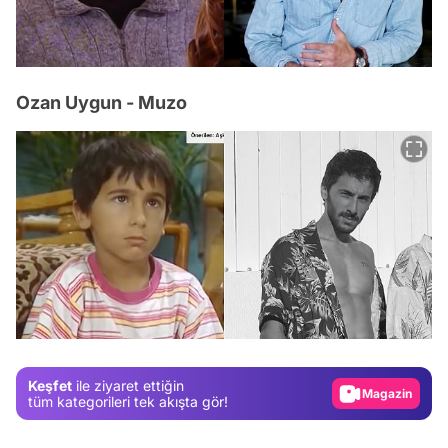
Ozan Uygun - Muzo
Video
Test
Gündem
Magazin
Keşfet
ile ziyaret ettiğin
Video
tüm kategorileri tek akışta gör!
Test