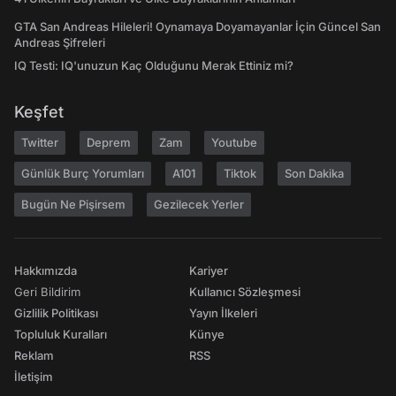
GTA San Andreas Hileleri! Oynamaya Doyamayanlar İçin Güncel San
Andreas Şifreleri
IQ Testi: IQ'unuzun Kaç Olduğunu Merak Ettiniz mi?
Keşfet
Twitter
Deprem
Zam
Youtube
Günlük Burç Yorumları
A101
Tiktok
Son Dakika
Bugün Ne Pişirsem
Gezilecek Yerler
Hakkımızda
Kariyer
Geri Bildirim
Kullanıcı Sözleşmesi
Gizlilik Politikası
Yayın İlkeleri
Topluluk Kuralları
Künye
Reklam
RSS
İletişim