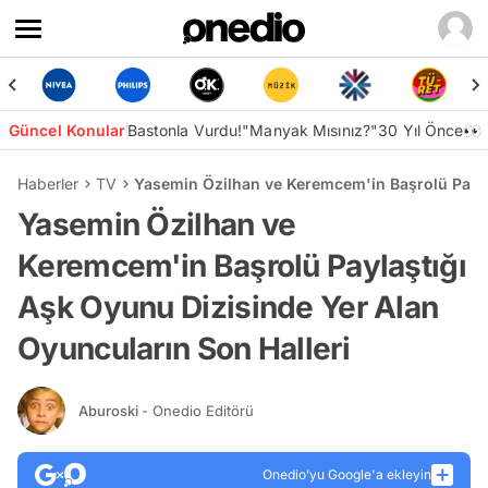
Güncel Konular
Bastonla Vurdu!
"Manyak Mısınız?"
30 Yıl Önce👀
Haberler
TV
Yasemin Özilhan ve Keremcem'in Başrolü Payla
Yasemin Özilhan ve
Keremcem'in Başrolü Paylaştığı
Aşk Oyunu Dizisinde Yer Alan
Oyuncuların Son Halleri
Aburoski
- Onedio Editörü
Onedio’yu Google'a ekleyin