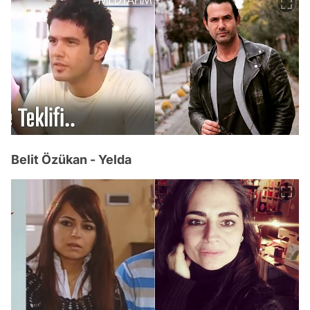
Belit Özükan - Yelda