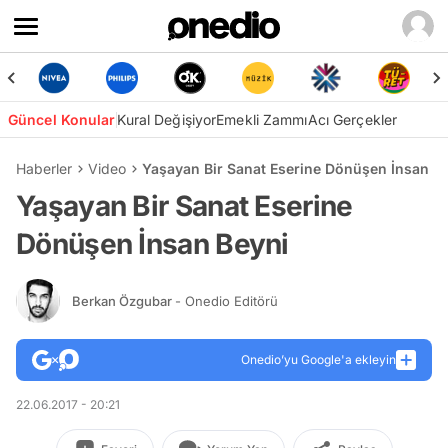
Güncel Konular
Kural Değişiyor
Emekli Zammı
Acı Gerçekler
Haberler
Video
Yaşayan Bir Sanat Eserine Dönüşen İnsan B
Yaşayan Bir Sanat Eserine
Dönüşen İnsan Beyni
Berkan Özgubar
- Onedio Editörü
Onedio’yu Google'a ekleyin
22.06.2017 - 20:21