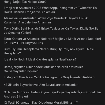
Hangi Doğal Taş Ne İşe Yarar?
Emojilerin Anlamları: 2023 WhatsApp, Instagram ve Twitter'da En
Çok Kullanılan Emojiler ve Anlamları
Atasözleri ve Anlamları: A'dan Z'ye Gündelik Hayatta En Sık
Kullanılan Atasözleri ve Anlamları
Tavla Diziliş Şekli Nasıldır? Erkek Tavlası ve Kız Tavlası Diziliş Şekilleri
ve Oynama Yönleri
Tarot Kartları ve Anlamları Nelerdir? Majör ve Minör Arkana Desteleri
İle Tılsımlı Bir Dünyaya Giriş
Burç Uyumu Hesaplama Nedir? Burç Uyumu, Aşk Uyumu Nasıl
Hesaplanır?
İdeal Kilo Nedir? İdeal Kilo Hesaplama Nasıl Yapılır?
Ders Çalışırken Dinlenecek Müzikler Nelerdir? Müziksiz
Çalışamayanlar Toplanın!
Instagram Giriş Nasıl Yapılır? Instagram'a Giriş İşlemleri Rehberi
41 Ülkenin Bayrakları ve Ülke Bayraklarının Anlamları
GTA San Andreas Hileleri! Oynamaya Doyamayanlar İçin Güncel San
Andreas Şifreleri
IQ Testi: IQ'unuzun Kaç Olduğunu Merak Ettiniz mi?