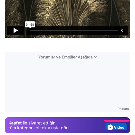
Yorumlar ve Emojiler Aşağıda
Video
Test
Gündem
Reklam
Magazin
Keşfet
ile ziyaret ettiğin
Video
tüm kategorileri tek akışta gör!