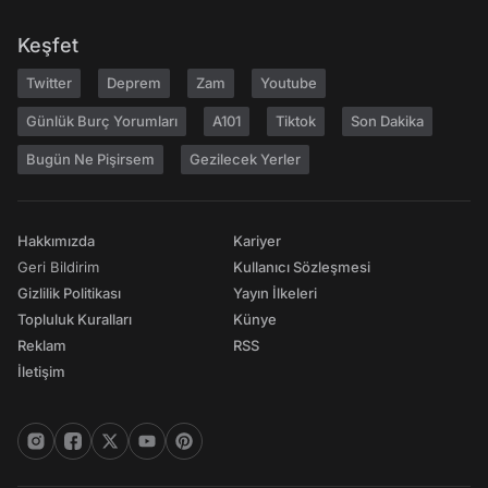
Keşfet
Twitter
Deprem
Zam
Youtube
Günlük Burç Yorumları
A101
Tiktok
Son Dakika
Bugün Ne Pişirsem
Gezilecek Yerler
Hakkımızda
Kariyer
Geri Bildirim
Kullanıcı Sözleşmesi
Gizlilik Politikası
Yayın İlkeleri
Topluluk Kuralları
Künye
Reklam
RSS
İletişim