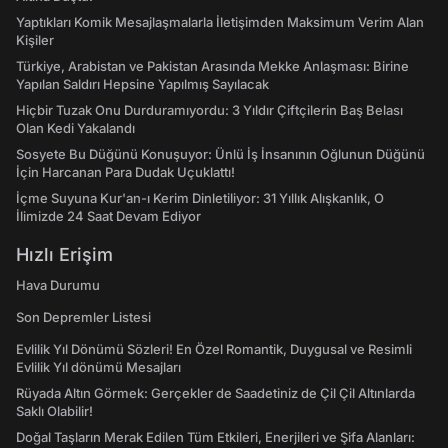
Yaptıkları Komik Mesajlaşmalarla İletişimden Maksimum Verim Alan
Kişiler
Türkiye, Arabistan ve Pakistan Arasında Mekke Anlaşması: Birine
Yapılan Saldırı Hepsine Yapılmış Sayılacak
Hiçbir Tuzak Onu Durduramıyordu: 3 Yıldır Çiftçilerin Baş Belası
Olan Kedi Yakalandı
Sosyete Bu Düğünü Konuşuyor: Ünlü İş İnsanının Oğlunun Düğünü
İçin Harcanan Para Dudak Uçuklattı!
İçme Suyuna Kur'an-ı Kerim Dinletiliyor: 31 Yıllık Alışkanlık, O
İlimizde 24 Saat Devam Ediyor
Hızlı Erişim
Hava Durumu
Son Depremler Listesi
Evlilik Yıl Dönümü Sözleri! En Özel Romantik, Duygusal ve Resimli
Evlilik Yıl dönümü Mesajları
Rüyada Altın Görmek: Gerçekler de Saadetiniz de Çil Çil Altınlarda
Saklı Olabilir!
Doğal Taşların Merak Edilen Tüm Etkileri, Enerjileri ve Şifa Alanları: