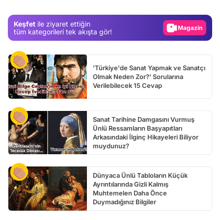
Magazin
Keşfet
ile ziyaret ettiğin
Video
tüm kategorileri tek akışta gör!
Test
'Türkiye'de Sanat Yapmak ve Sanatçı
Olmak Neden Zor?' Sorularına
Verilebilecek 15 Cevap
Sanat Tarihine Damgasını Vurmuş
Ünlü Ressamların Başyapıtları
Arkasındaki İlginç Hikayeleri Biliyor
muydunuz?
Dünyaca Ünlü Tabloların Küçük
Ayrıntılarında Gizli Kalmış
Muhtemelen Daha Önce
Duymadığınız Bilgiler