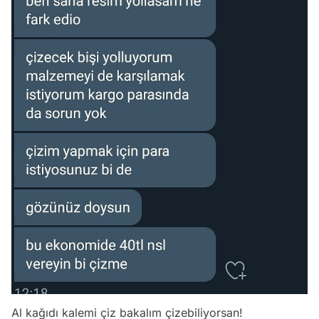
Al kağıdı kalemi çiz bakalım çizebiliyorsan!