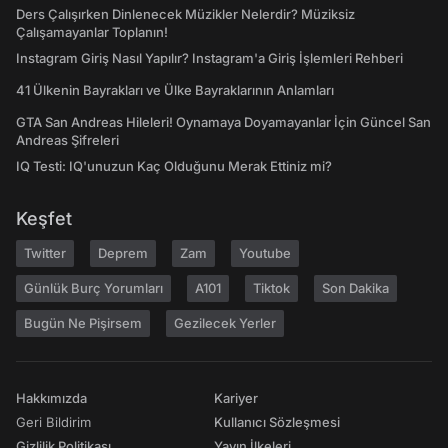
Ders Çalışırken Dinlenecek Müzikler Nelerdir? Müziksiz
Çalışamayanlar Toplanın!
Instagram Giriş Nasıl Yapılır? Instagram'a Giriş İşlemleri Rehberi
41 Ülkenin Bayrakları ve Ülke Bayraklarının Anlamları
GTA San Andreas Hileleri! Oynamaya Doyamayanlar İçin Güncel San
Andreas Şifreleri
IQ Testi: IQ'unuzun Kaç Olduğunu Merak Ettiniz mi?
Keşfet
Twitter
Deprem
Zam
Youtube
Günlük Burç Yorumları
A101
Tiktok
Son Dakika
Bugün Ne Pişirsem
Gezilecek Yerler
Hakkımızda
Kariyer
Geri Bildirim
Kullanıcı Sözleşmesi
Gizlilik Politikası
Yayın İlkeleri