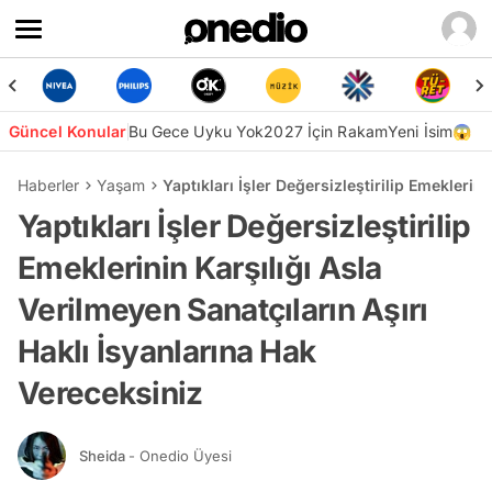
Güncel Konular
Bu Gece Uyku Yok
2027 İçin Rakam
Yeni İsim😱
Haberler
Yaşam
Yaptıkları İşler Değersizleştirilip Emeklerin
Yaptıkları İşler Değersizleştirilip
Emeklerinin Karşılığı Asla
Verilmeyen Sanatçıların Aşırı
Haklı İsyanlarına Hak
Vereceksiniz
Sheida
- Onedio Üyesi