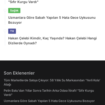
"Sıfır Kurgu Vardı"
Sağlık
Uzmanlara Göre Sabah Yapılan 5 Hata Gece Uykusunu
Bozuyor
TV
Hakan Çelebi Kimdir, Kaç Yaşında? Hakan Çelebi Hangi
Dizilerde Oynadı?
Son Eklenenler
Tüm Marketlerde Satışa Çıkıyor: 58 Yıllık Su Markasından ‘Yerli Kola’
Atağı
Pelin Batu'dan Yıllar Sonra Tarihin Arka Odası İtirafı! "Sıfır Kurgu
Vardı"
Uzmanlara Göre Sabah Yapılan 5 Hata Gece Uykusunu Bozuyor