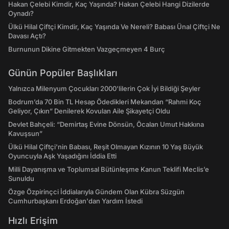
Hakan Çelebi Kimdir, Kaç Yaşında? Hakan Çelebi Hangi Dizilerde
Oynadı?
Ülkü Hilal Çiftçi Kimdir, Kaç Yaşında Ve Nereli? Babası Ünal Çiftçi Ne
Davası Açtı?
Burnunun Dikine Gitmekten Vazgeçmeyen 4 Burç
Günün Popüler Başlıkları
Yalnızca Milenyum Çocukları 2000'lilerin Çok İyi Bildiği Şeyler
Bodrum’da 70 Bin TL Hesap Ödedikleri Mekandan “Rahmi Koç
Geliyor, Çıkın” Denilerek Kovulan Aile Şikayetçi Oldu
Devlet Bahçeli: “Demirtaş Evine Dönsün, Öcalan Umut Hakkına
Kavuşsun”
Ülkü Hilal Çiftçi'nin Babası, Reşit Olmayan Kızının 10 Yaş Büyük
Oyuncuyla Aşk Yaşadığını İddia Etti
Milli Dayanışma ve Toplumsal Bütünleşme Kanun Teklifi Meclis’e
Sunuldu
Özge Özpirinçci İddialarıyla Gündem Olan Kübra Süzgün
Cumhurbaşkanı Erdoğan'dan Yardım İstedi
Hızlı Erişim