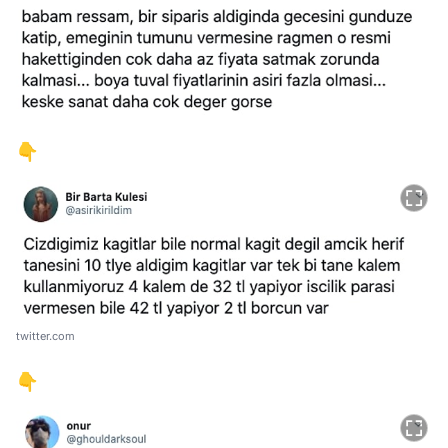
👇
twitter.com
👇