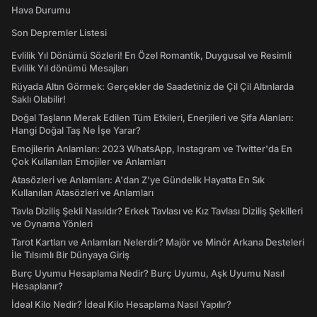
Hava Durumu
Son Depremler Listesi
Evlilik Yıl Dönümü Sözleri! En Özel Romantik, Duygusal ve Resimli
Evlilik Yıl dönümü Mesajları
Rüyada Altın Görmek: Gerçekler de Saadetiniz de Çil Çil Altınlarda
Saklı Olabilir!
Doğal Taşların Merak Edilen Tüm Etkileri, Enerjileri ve Şifa Alanları:
Hangi Doğal Taş Ne İşe Yarar?
Emojilerin Anlamları: 2023 WhatsApp, Instagram ve Twitter'da En
Çok Kullanılan Emojiler ve Anlamları
Atasözleri ve Anlamları: A'dan Z'ye Gündelik Hayatta En Sık
Kullanılan Atasözleri ve Anlamları
Tavla Diziliş Şekli Nasıldır? Erkek Tavlası ve Kız Tavlası Diziliş Şekilleri
ve Oynama Yönleri
Tarot Kartları ve Anlamları Nelerdir? Majör ve Minör Arkana Desteleri
İle Tılsımlı Bir Dünyaya Giriş
Burç Uyumu Hesaplama Nedir? Burç Uyumu, Aşk Uyumu Nasıl
Hesaplanır?
İdeal Kilo Nedir? İdeal Kilo Hesaplama Nasıl Yapılır?