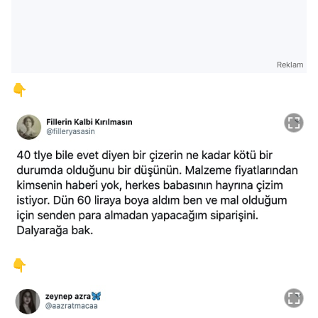
Reklam
👇
👇