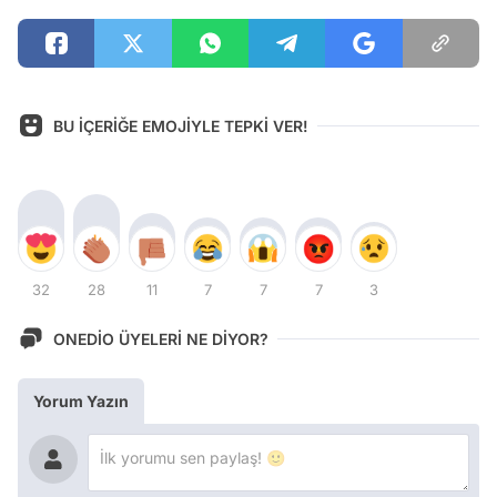
BU İÇERİĞE EMOJİYLE TEPKİ VER!
32
28
11
7
7
7
3
ONEDİO ÜYELERİ NE DİYOR?
Yorum Yazın