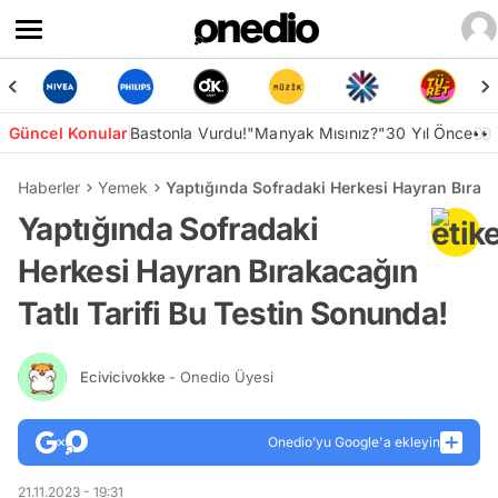
Güncel Konular
Bastonla Vurdu!
"Manyak Mısınız?"
30 Yıl Önce👀
Haberler
Yemek
Yaptığında Sofradaki Herkesi Hayran Bırakac
Yaptığında Sofradaki
Herkesi Hayran Bırakacağın
Tatlı Tarifi Bu Testin Sonunda!
Ecivicivokke
- Onedio Üyesi
Onedio’yu Google'a ekleyin
21.11.2023 - 19:31