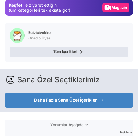
Keşfet
ile ziyaret ettiğin
Magazin
tüm kategorileri tek akışta gör!
Video
Test
Ecivicivokke
Onedio Üyesi
Tüm içerikleri
Sana Özel Seçtiklerimiz
Daha Fazla Sana Özel İçerikler
Yorumlar Aşağıda
Reklam