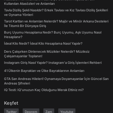
Kullanılan Atasözleri ve Anlamları
Tavla Diziliş Şekli Nasıldır? Erkek Tavlası ve Kız Tavlası Diziliş Şekilleri
ve Oynama Yönleri
Tarot Kartları ve Anlamları Nelerdir? Majör ve Minör Arkana Desteleri
İle Tılsımlı Bir Dünyaya Giriş
Burç Uyumu Hesaplama Nedir? Burç Uyumu, Aşk Uyumu Nasıl
Hesaplanır?
İdeal Kilo Nedir? İdeal Kilo Hesaplama Nasıl Yapılır?
Ders Çalışırken Dinlenecek Müzikler Nelerdir? Müziksiz
Çalışamayanlar Toplanın!
Instagram Giriş Nasıl Yapılır? Instagram'a Giriş İşlemleri Rehberi
41 Ülkenin Bayrakları ve Ülke Bayraklarının Anlamları
GTA San Andreas Hileleri! Oynamaya Doyamayanlar İçin Güncel San
Andreas Şifreleri
IQ Testi: IQ'unuzun Kaç Olduğunu Merak Ettiniz mi?
Keşfet
Twitter
Deprem
Zam
Youtube