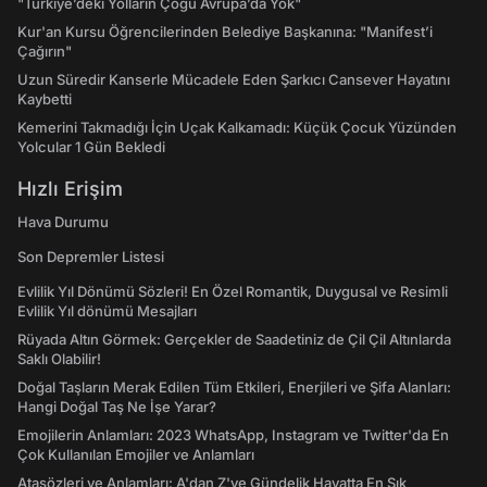
"Türkiye’deki Yolların Çoğu Avrupa’da Yok"
Kur'an Kursu Öğrencilerinden Belediye Başkanına: "Manifest’i
Çağırın"
Uzun Süredir Kanserle Mücadele Eden Şarkıcı Cansever Hayatını
Kaybetti
Kemerini Takmadığı İçin Uçak Kalkamadı: Küçük Çocuk Yüzünden
Yolcular 1 Gün Bekledi
Hızlı Erişim
Hava Durumu
Son Depremler Listesi
Evlilik Yıl Dönümü Sözleri! En Özel Romantik, Duygusal ve Resimli
Evlilik Yıl dönümü Mesajları
Rüyada Altın Görmek: Gerçekler de Saadetiniz de Çil Çil Altınlarda
Saklı Olabilir!
Doğal Taşların Merak Edilen Tüm Etkileri, Enerjileri ve Şifa Alanları:
Hangi Doğal Taş Ne İşe Yarar?
Emojilerin Anlamları: 2023 WhatsApp, Instagram ve Twitter'da En
Çok Kullanılan Emojiler ve Anlamları
Atasözleri ve Anlamları: A'dan Z'ye Gündelik Hayatta En Sık