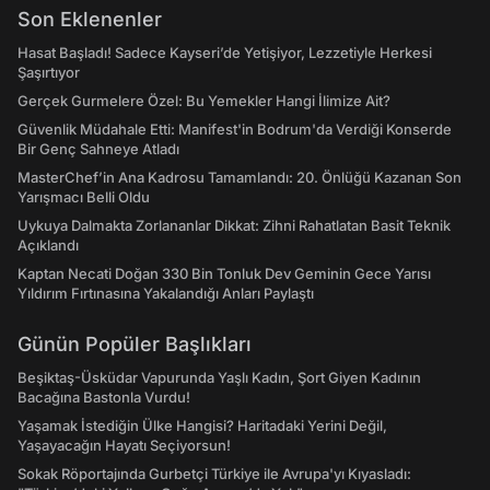
Son Eklenenler
Hasat Başladı! Sadece Kayseri’de Yetişiyor, Lezzetiyle Herkesi
Şaşırtıyor
Gerçek Gurmelere Özel: Bu Yemekler Hangi İlimize Ait?
Güvenlik Müdahale Etti: Manifest'in Bodrum'da Verdiği Konserde
Bir Genç Sahneye Atladı
MasterChef’in Ana Kadrosu Tamamlandı: 20. Önlüğü Kazanan Son
Yarışmacı Belli Oldu
Uykuya Dalmakta Zorlananlar Dikkat: Zihni Rahatlatan Basit Teknik
Açıklandı
Kaptan Necati Doğan 330 Bin Tonluk Dev Geminin Gece Yarısı
Yıldırım Fırtınasına Yakalandığı Anları Paylaştı
Günün Popüler Başlıkları
Beşiktaş-Üsküdar Vapurunda Yaşlı Kadın, Şort Giyen Kadının
Bacağına Bastonla Vurdu!
Yaşamak İstediğin Ülke Hangisi? Haritadaki Yerini Değil,
Yaşayacağın Hayatı Seçiyorsun!
Sokak Röportajında Gurbetçi Türkiye ile Avrupa'yı Kıyasladı: