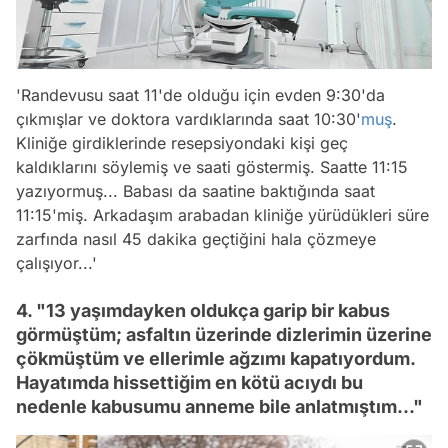
'Randevusu saat 11'de olduğu için evden 9:30'da
çıkmışlar ve doktora vardıklarında saat 10:30'
muş
.
Kliniğe girdiklerinde resepsiyondaki kişi geç
kaldıklarını söylemiş ve saati göstermiş. Saatte 11:15
yazıyormuş... Babası da saatine baktığında saat
11:15'miş. Arkadaşım arabadan kliniğe yürüdükleri süre
zarfında nasıl 45 dakika geçtiğini hala çözmeye
çalışıyor...'
4. "13 yaşımdayken oldukça garip bir kabus
görmüştüm; asfaltın üzerinde dizlerimin üzerine
çökmüştüm ve ellerimle ağzımı kapatıyordum.
Hayatımda hissettiğim en kötü acıydı bu
nedenle kabusumu anneme bile anlatmıştım..."