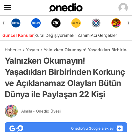
Güncel Konular
Kural Değişiyor
Emekli Zammı
Acı Gerçekler
Haberler
Yaşam
Yalnızken Okumayın! Yaşadıkları Birbirinde
Yalnızken Okumayın!
Yaşadıkları Birbirinden Korkunç
ve Açıklanamaz Olayları Bütün
Dünya ile Paylaşan 22 Kişi
Almila
- Onedio Üyesi
Onedio’yu Google'a ekleyin