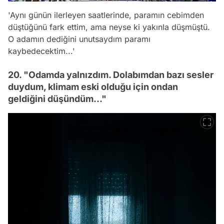
'Aynı günün ilerleyen saatlerinde, paramın cebimden
düştüğünü fark ettim, ama neyse ki yakınla düşmüştü.
O adamın dediğini unutsaydım paramı
kaybedecektim...'
20. "Odamda yalnızdım. Dolabımdan bazı sesler
duydum, klimam eski olduğu için ondan
geldiğini düşündüm..."