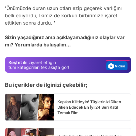
'Önümüzde duran uzun otları ezip geçerek varlığını
belli ediyordu, İkimiz de korkup birbirimize işaret
ettikten sonra durdu. '
Video
Test
Sizin yaşadığınız ama açıklayamadığınız olaylar var
mı? Yorumlarda buluşalım...
Gündem
Magazin
Keşfet
ile ziyaret ettiğin
Video
tüm kategorileri tek akışta gör!
Test
Bu içerikler de ilginizi çekebilir;
Kapıları Kilitleyin! Tüylerinizi Diken
Diken Edecek En İyi 24 Seri Katil
Temalı Film