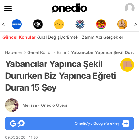
Güncel Konular
Kural Değişiyor
Emekli Zammı
Acı Gerçekler
Haberler
Genel Kültür
Bilim
Yabancılar Yapınca Şekil Durur
Yabancılar Yapınca Şekil
Dururken Biz Yapınca Eğreti
Duran 15 Şey
Melissa
- Onedio Üyesi
Onedio’yu Google'a ekleyin
09.05.2020 - 11:30