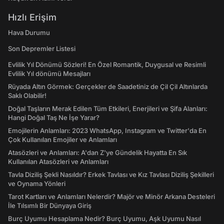
Hızlı Erişim
Hava Durumu
Son Depremler Listesi
Evlilik Yıl Dönümü Sözleri! En Özel Romantik, Duygusal ve Resimli
Evlilik Yıl dönümü Mesajları
Rüyada Altın Görmek: Gerçekler de Saadetiniz de Çil Çil Altınlarda
Saklı Olabilir!
Doğal Taşların Merak Edilen Tüm Etkileri, Enerjileri ve Şifa Alanları:
Hangi Doğal Taş Ne İşe Yarar?
Emojilerin Anlamları: 2023 WhatsApp, Instagram ve Twitter'da En
Çok Kullanılan Emojiler ve Anlamları
Atasözleri ve Anlamları: A'dan Z'ye Gündelik Hayatta En Sık
Kullanılan Atasözleri ve Anlamları
Tavla Diziliş Şekli Nasıldır? Erkek Tavlası ve Kız Tavlası Diziliş Şekilleri
ve Oynama Yönleri
Tarot Kartları ve Anlamları Nelerdir? Majör ve Minör Arkana Desteleri
İle Tılsımlı Bir Dünyaya Giriş
Burç Uyumu Hesaplama Nedir? Burç Uyumu, Aşk Uyumu Nasıl