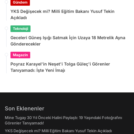
Gündem
YKS Değişecek mi? Milli Eğitim Bakanı Yusuf Tekin
Açıkladı
Teknoloji
Geceleri Güneş Işığı Satmak İçin Uzaya 18 Metrelik Ayna
Gönderecekler
Magazin
Poyraz Karayel'in Neşet'i Tolga Güleç'i Görenler
Tanıyamadı: İşte Yeni İmajı
Son Eklenenler
Mine Tugay 30 Yıl Önceki Halini Paylaştı: 19 Yaşındaki Fotoğrafını
Görenler Tanıyamadı!
YKS Değişecek mi? Milli Eğitim Bakanı Yusuf Tekin Açıkladı