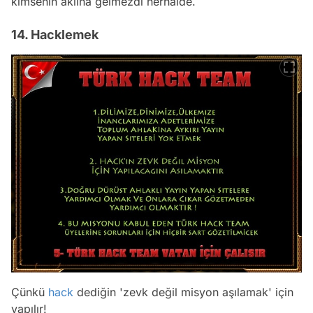
kimsenin aklına gelmezdi herhalde.
14. Hacklemek
Çünkü
hack
dediğin 'zevk değil misyon aşılamak' için
yapılır!