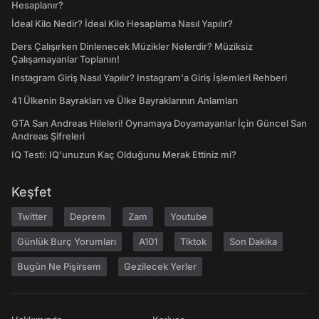
Hesaplanır?
İdeal Kilo Nedir? İdeal Kilo Hesaplama Nasıl Yapılır?
Ders Çalışırken Dinlenecek Müzikler Nelerdir? Müziksiz
Çalışamayanlar Toplanın!
Instagram Giriş Nasıl Yapılır? Instagram'a Giriş İşlemleri Rehberi
41 Ülkenin Bayrakları ve Ülke Bayraklarının Anlamları
GTA San Andreas Hileleri! Oynamaya Doyamayanlar İçin Güncel San
Andreas Şifreleri
IQ Testi: IQ'unuzun Kaç Olduğunu Merak Ettiniz mi?
Keşfet
Twitter
Deprem
Zam
Youtube
Günlük Burç Yorumları
A101
Tiktok
Son Dakika
Bugün Ne Pişirsem
Gezilecek Yerler