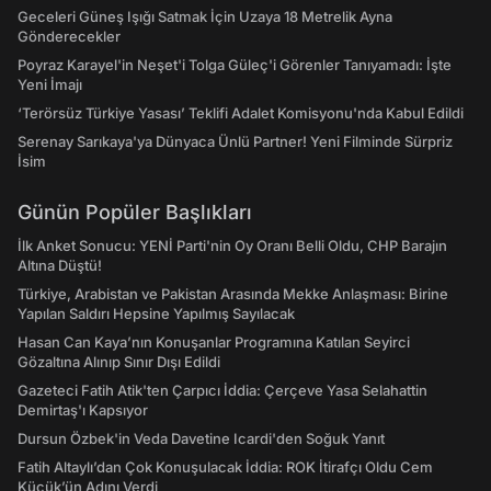
Geceleri Güneş Işığı Satmak İçin Uzaya 18 Metrelik Ayna
Gönderecekler
Poyraz Karayel'in Neşet'i Tolga Güleç'i Görenler Tanıyamadı: İşte
Yeni İmajı
‘Terörsüz Türkiye Yasası’ Teklifi Adalet Komisyonu'nda Kabul Edildi
Serenay Sarıkaya'ya Dünyaca Ünlü Partner! Yeni Filminde Sürpriz
İsim
Günün Popüler Başlıkları
İlk Anket Sonucu: YENİ Parti'nin Oy Oranı Belli Oldu, CHP Barajın
Altına Düştü!
Türkiye, Arabistan ve Pakistan Arasında Mekke Anlaşması: Birine
Yapılan Saldırı Hepsine Yapılmış Sayılacak
Hasan Can Kaya’nın Konuşanlar Programına Katılan Seyirci
Gözaltına Alınıp Sınır Dışı Edildi
Gazeteci Fatih Atik'ten Çarpıcı İddia: Çerçeve Yasa Selahattin
Demirtaş'ı Kapsıyor
Dursun Özbek'in Veda Davetine Icardi'den Soğuk Yanıt
Fatih Altaylı’dan Çok Konuşulacak İddia: ROK İtirafçı Oldu Cem
Küçük’ün Adını Verdi