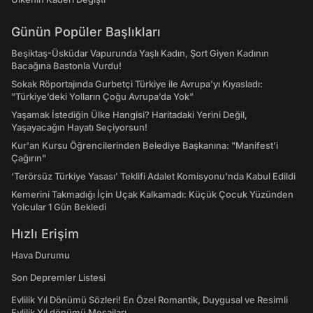
Günün Popüler Başlıkları
Beşiktaş-Üsküdar Vapurunda Yaşlı Kadın, Şort Giyen Kadının
Bacağına Bastonla Vurdu!
Sokak Röportajında Gurbetçi Türkiye ile Avrupa'yı Kıyasladı:
"Türkiye’deki Yolların Çoğu Avrupa’da Yok"
Yaşamak İstediğin Ülke Hangisi? Haritadaki Yerini Değil,
Yaşayacağın Hayatı Seçiyorsun!
Kur'an Kursu Öğrencilerinden Belediye Başkanına: "Manifest’i
Çağırın"
‘Terörsüz Türkiye Yasası’ Teklifi Adalet Komisyonu'nda Kabul Edildi
Kemerini Takmadığı İçin Uçak Kalkamadı: Küçük Çocuk Yüzünden
Yolcular 1 Gün Bekledi
Hızlı Erişim
Hava Durumu
Son Depremler Listesi
Evlilik Yıl Dönümü Sözleri! En Özel Romantik, Duygusal ve Resimli
Evlilik Yıl dönümü Mesajları