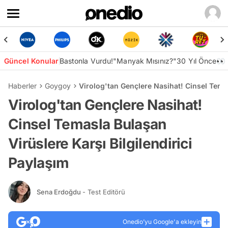
Güncel Konular
Bastonla Vurdu!
"Manyak Mısınız?"
30 Yıl Önce👀
Haberler
Goygoy
Virolog'tan Gençlere Nasihat! Cinsel Temas
Virolog'tan Gençlere Nasihat!
Cinsel Temasla Bulaşan
Virüslere Karşı Bilgilendirici
Paylaşım
Sena Erdoğdu
- Test Editörü
Onedio’yu Google'a ekleyin