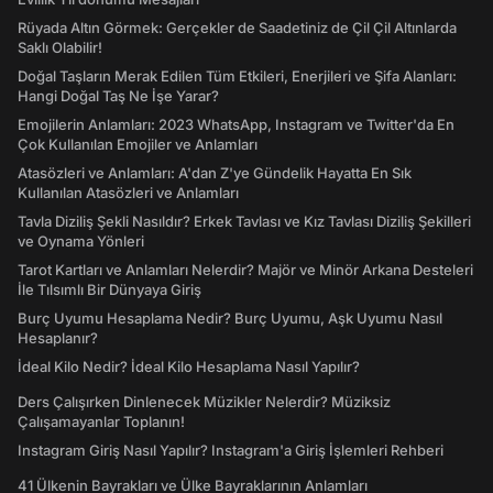
Rüyada Altın Görmek: Gerçekler de Saadetiniz de Çil Çil Altınlarda
Saklı Olabilir!
Doğal Taşların Merak Edilen Tüm Etkileri, Enerjileri ve Şifa Alanları:
Hangi Doğal Taş Ne İşe Yarar?
Emojilerin Anlamları: 2023 WhatsApp, Instagram ve Twitter'da En
Çok Kullanılan Emojiler ve Anlamları
Atasözleri ve Anlamları: A'dan Z'ye Gündelik Hayatta En Sık
Kullanılan Atasözleri ve Anlamları
Tavla Diziliş Şekli Nasıldır? Erkek Tavlası ve Kız Tavlası Diziliş Şekilleri
ve Oynama Yönleri
Tarot Kartları ve Anlamları Nelerdir? Majör ve Minör Arkana Desteleri
İle Tılsımlı Bir Dünyaya Giriş
Burç Uyumu Hesaplama Nedir? Burç Uyumu, Aşk Uyumu Nasıl
Hesaplanır?
İdeal Kilo Nedir? İdeal Kilo Hesaplama Nasıl Yapılır?
Ders Çalışırken Dinlenecek Müzikler Nelerdir? Müziksiz
Çalışamayanlar Toplanın!
Instagram Giriş Nasıl Yapılır? Instagram'a Giriş İşlemleri Rehberi
41 Ülkenin Bayrakları ve Ülke Bayraklarının Anlamları