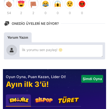
54
2
2
0
0
0
0
ONEDİO ÜYELERİ NE DİYOR?
Yorum Yazın
Oyun Oyna, Puan Kazan, Lider Ol!
Şimdi Oyna
Ayın ilk 3’ü!