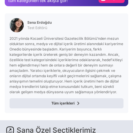
tüm kategorileri tek akışta gör!
Video
Test
Sena Erdoğdu
Test Editörü
2021 yılında Kocaeli Üniversitesi Gazetecilik Bölümü’nden mezun
olduktan sonra, medya ve dijital içerik üretimi alanındaki kariyerime
Onedio bünyesinde başladım. Kariyerim boyunca, farklı
kategorilerde içerik üreterek geniş bir deneyim kazandım. Ancak,
özellikle test kategorisindeki içeriklerime odaklanarak, hedef kitleyi
hem eğlendirmeyi hem de onlara değerli bir deneyim sunmayı
amaçladım. Yaratıcı içeriklerle, okuyucuların ilgisini çekmek ve
onların dijital ortamda keyifli vakit geçirmelerini sağlamak, çalışma
anlayışımın temelini oluşturuyor. Hem içerik üretimi hem de dijital
medya trendlerini takip etme konusundaki tutkum, beni sürekli
olarak gelişen medya dünyasına uyum sağlamaya yönlendiriyor.
Tüm içerikleri
Sana Özel Seçtiklerimiz