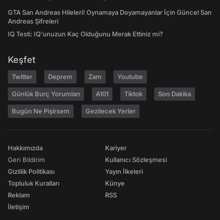
GTA San Andreas Hileleri! Oynamaya Doyamayanlar İçin Güncel San
Andreas Şifreleri
IQ Testi: IQ'unuzun Kaç Olduğunu Merak Ettiniz mi?
Keşfet
Twitter
Deprem
Zam
Youtube
Günlük Burç Yorumları
A101
Tiktok
Son Dakika
Bugün Ne Pişirsem
Gezilecek Yerler
Hakkımızda
Kariyer
Geri Bildirim
Kullanıcı Sözleşmesi
Gizlilik Politikası
Yayın İlkeleri
Topluluk Kuralları
Künye
Reklam
RSS
İletişim