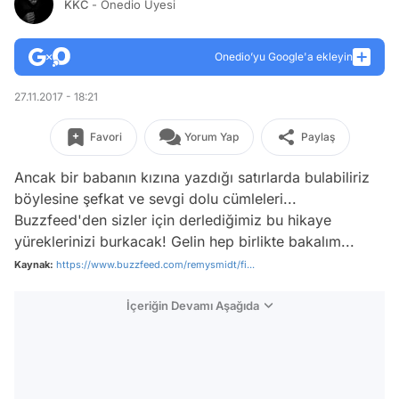
KKC
- Onedio Üyesi
Onedio’yu Google'a ekleyin
27.11.2017 - 18:21
Favori
Yorum Yap
Paylaş
Ancak bir babanın kızına yazdığı satırlarda bulabiliriz
böylesine şefkat ve sevgi dolu cümleleri...
Buzzfeed'den sizler için derlediğimiz bu hikaye
yüreklerinizi burkacak! Gelin hep birlikte bakalım...
Kaynak:
https://www.buzzfeed.com/remysmidt/fi...
İçeriğin Devamı Aşağıda