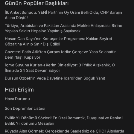
Günün Popüler Başlıkları
İlk Anket Sonucu: YENİ Parti'nin Oy Oranı Belli Oldu, CHP Barajın
Altına Düştü!
Türkiye, Arabistan ve Pakistan Arasında Mekke Anlaşması: Birine
Yapılan Saldırı Hepsine Yapılmış Sayılacak
Hasan Can Kaya’nın Konuşanlar Programına Katılan Seyirci
Gözaltına Alınıp Sınır Dışı Edildi
Gazeteci Fatih Atik'ten Çarpıcı İddia: Çerçeve Yasa Selahattin
Demirtaş'ı Kapsıyor
İçme Suyuna Kur'an-ı Kerim Dinletiliyor: 31 Yıllık Alışkanlık, O
İlimizde 24 Saat Devam Ediyor
Dursun Özbek'in Veda Davetine Icardi'den Soğuk Yanıt
Hızlı Erişim
Hava Durumu
Son Depremler Listesi
Evlilik Yıl Dönümü Sözleri! En Özel Romantik, Duygusal ve Resimli
Evlilik Yıl dönümü Mesajları
Rüyada Altın Görmek: Gerçekler de Saadetiniz de Çil Çil Altınlarda