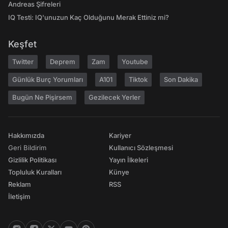
Andreas Şifreleri
IQ Testi: IQ'unuzun Kaç Olduğunu Merak Ettiniz mi?
Keşfet
Twitter
Deprem
Zam
Youtube
Günlük Burç Yorumları
A101
Tiktok
Son Dakika
Bugün Ne Pişirsem
Gezilecek Yerler
Hakkımızda
Kariyer
Geri Bildirim
Kullanıcı Sözleşmesi
Gizlilik Politikası
Yayın İlkeleri
Topluluk Kuralları
Künye
Reklam
RSS
İletişim