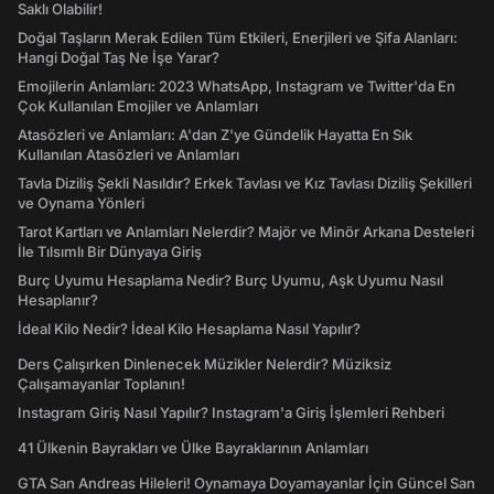
Saklı Olabilir!
Doğal Taşların Merak Edilen Tüm Etkileri, Enerjileri ve Şifa Alanları:
Hangi Doğal Taş Ne İşe Yarar?
Emojilerin Anlamları: 2023 WhatsApp, Instagram ve Twitter'da En
Çok Kullanılan Emojiler ve Anlamları
Atasözleri ve Anlamları: A'dan Z'ye Gündelik Hayatta En Sık
Kullanılan Atasözleri ve Anlamları
Tavla Diziliş Şekli Nasıldır? Erkek Tavlası ve Kız Tavlası Diziliş Şekilleri
ve Oynama Yönleri
Tarot Kartları ve Anlamları Nelerdir? Majör ve Minör Arkana Desteleri
İle Tılsımlı Bir Dünyaya Giriş
Burç Uyumu Hesaplama Nedir? Burç Uyumu, Aşk Uyumu Nasıl
Hesaplanır?
İdeal Kilo Nedir? İdeal Kilo Hesaplama Nasıl Yapılır?
Ders Çalışırken Dinlenecek Müzikler Nelerdir? Müziksiz
Çalışamayanlar Toplanın!
Instagram Giriş Nasıl Yapılır? Instagram'a Giriş İşlemleri Rehberi
41 Ülkenin Bayrakları ve Ülke Bayraklarının Anlamları
GTA San Andreas Hileleri! Oynamaya Doyamayanlar İçin Güncel San