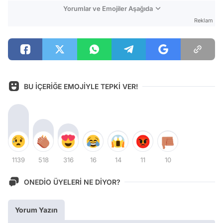
Yorumlar ve Emojiler Aşağıda
Reklam
BU İÇERİĞE EMOJİYLE TEPKİ VER!
1139
518
316
16
14
11
10
ONEDİO ÜYELERİ NE DİYOR?
Yorum Yazın