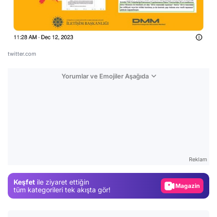
twitter.com
Yorumlar ve Emojiler Aşağıda
Video
Test
Reklam
Gündem
Keşfet
ile ziyaret ettiğin
Magazin
tüm kategorileri tek akışta gör!
Video