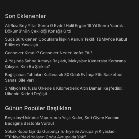
Son Eklenenler
Ali Rıza Bey Yıllar Sonra O Evde! Halil Ergün 16 Yıl Sonra Yaprak
Dökümü'nün Çekildiği Konağa Gitti
Suça Sürüklenen Çocuklara İlişkin Kanun Teklifi TBMM'de Kabul
Edilerek Yasalaştı
Cansever Kimdir? Cansever Neden Vefat Etti?
4 Yaşında Sahne Almaya Başladı, Makyajsız Kameralar Karşısına
Çıkıyor: Kim Bu Şarkıcı?
Bağışlanan Tahtaları Kullanarak 80 Odalı Ev İnşa Etti: Basketbol
Sahası Bile Var!
3 Milyon Nüfuslu Ülkede 6 Kilometrelik Altın Damarı Keşfedildi:
Ülkenin Kaderi Değişti
Günün Popüler Başlıkları
Beşiktaş-Üsküdar Vapurunda Yaşlı Kadın, Şort Giyen Kadının
Bacağına Bastonla Vurdu!
Sokak Röportajında Gurbetçi Türkiye ile Avrupa'yı Kıyasladı:
"Türkiye’deki Yolların Çoğu Avrupa’da Yok"