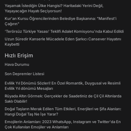
Yaşamak İstediğin Ülke Hangisi? Haritadaki Yerini Değil,
Yaşayacağın Hayatı Seçiyorsun!
Kur'an Kursu Öğrencilerinden Belediye Başkanına: "Manifest’i
Çağırın"
‘Terörsüz Türkiye Yasası’ Teklifi Adalet Komisyonu'nda Kabul Edildi
Uzun Süredir Kanserle Mücadele Eden Şarkıcı Cansever Hayatını
Kaybetti
Hızlı Erişim
Hava Durumu
Son Depremler Listesi
Evlilik Yıl Dönümü Sözleri! En Özel Romantik, Duygusal ve Resimli
Evlilik Yıl dönümü Mesajları
Rüyada Altın Görmek: Gerçekler de Saadetiniz de Çil Çil Altınlarda
Saklı Olabilir!
Doğal Taşların Merak Edilen Tüm Etkileri, Enerjileri ve Şifa Alanları:
Hangi Doğal Taş Ne İşe Yarar?
Emojilerin Anlamları: 2023 WhatsApp, Instagram ve Twitter'da En
Çok Kullanılan Emojiler ve Anlamları