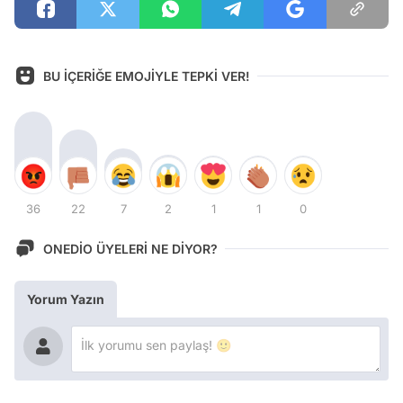
BU İÇERİĞE EMOJİYLE TEPKİ VER!
36
22
7
2
1
1
0
ONEDİO ÜYELERİ NE DİYOR?
Yorum Yazın