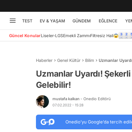
TEST
EV & YAŞAM
GÜNDEM
EĞLENCE
YE
Güncel Konular
Liseler-LGS
Emekli Zammı
Filtresiz Hali😱
Haberler
Genel Kültür
Bilim
Uzmanlar Uyardı!
Uzmanlar Uyardı! Şekerli
Gelebilir!
mustafa kalkan
- Onedio Editörü
07.02.2022 - 15:28
Onedio’yu Google’da tercih edil