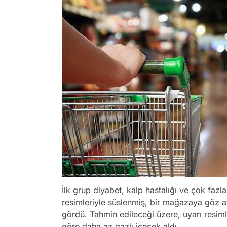
İlk grup diyabet, kalp hastalığı ve çok fazl
resimleriyle süslenmiş, bir mağazaya göz at
gördü. Tahmin edileceği üzere, uyarı resiml
göre daha az gazlı içecek aldı.