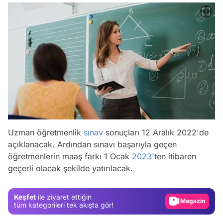
Uzman öğretmenlik
sınav
sonuçları 12 Aralık 2022'de
açıklanacak. Ardından sınavı başarıyla geçen
Video
öğretmenlerin maaş farkı 1 Ocak
2023
'ten itibaren
geçerli olacak şekilde yatırılacak.
Test
Gündem
Keşfet
ile ziyaret ettiğin
Magazin
tüm kategorileri tek akışta gör!
Video