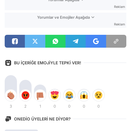
Reklam
Yorumlar ve Emojiler Aşağıda
Reklam
BU İÇERİĞE EMOJİYLE TEPKİ VER!
3
2
1
0
0
0
0
ONEDİO ÜYELERİ NE DİYOR?