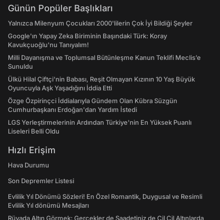
Günün Popüler Başlıkları
Yalnızca Milenyum Çocukları 2000'lilerin Çok İyi Bildiği Şeyler
Google'ın Yapay Zeka Biriminin Başındaki Türk: Koray
Kavukçuoğlu'nu Tanıyalım!
Milli Dayanışma ve Toplumsal Bütünleşme Kanun Teklifi Meclis’e
Sunuldu
Ülkü Hilal Çiftçi'nin Babası, Reşit Olmayan Kızının 10 Yaş Büyük
Oyuncuyla Aşk Yaşadığını İddia Etti
Özge Özpirinçci İddialarıyla Gündem Olan Kübra Süzgün
Cumhurbaşkanı Erdoğan'dan Yardım İstedi
LGS Yerleştirmelerinin Ardından Türkiye'nin En Yüksek Puanlı
Liseleri Belli Oldu
Hızlı Erişim
Hava Durumu
Son Depremler Listesi
Evlilik Yıl Dönümü Sözleri! En Özel Romantik, Duygusal ve Resimli
Evlilik Yıl dönümü Mesajları
Rüyada Altın Görmek: Gerçekler de Saadetiniz de Çil Çil Altınlarda