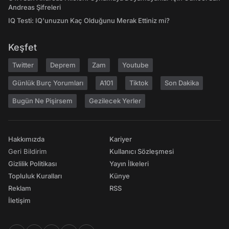
Andreas Şifreleri
IQ Testi: IQ'unuzun Kaç Olduğunu Merak Ettiniz mi?
Keşfet
Twitter
Deprem
Zam
Youtube
Günlük Burç Yorumları
A101
Tiktok
Son Dakika
Bugün Ne Pişirsem
Gezilecek Yerler
Hakkımızda
Kariyer
Geri Bildirim
Kullanıcı Sözleşmesi
Gizlilik Politikası
Yayın İlkeleri
Topluluk Kuralları
Künye
Reklam
RSS
İletişim