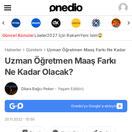
Güncel Konular
Liseler
2027 İçin Rakam
Yeni İsim😱
Haberler
Gündem
Uzman Öğretmen Maaş Farkı Ne Kadar Ol
Uzman Öğretmen Maaş Farkı
Ne Kadar Olacak?
Dilara Bağcı Peker
- Yaşam Editörü
Onedio’yu Google'a ekleyin
20.11.2022 - 10:50