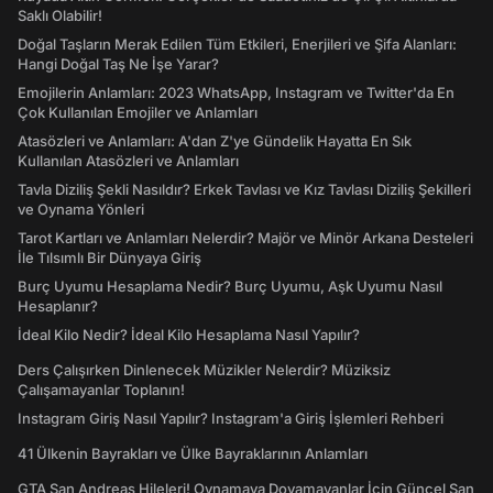
Saklı Olabilir!
Doğal Taşların Merak Edilen Tüm Etkileri, Enerjileri ve Şifa Alanları:
Hangi Doğal Taş Ne İşe Yarar?
Emojilerin Anlamları: 2023 WhatsApp, Instagram ve Twitter'da En
Çok Kullanılan Emojiler ve Anlamları
Atasözleri ve Anlamları: A'dan Z'ye Gündelik Hayatta En Sık
Kullanılan Atasözleri ve Anlamları
Tavla Diziliş Şekli Nasıldır? Erkek Tavlası ve Kız Tavlası Diziliş Şekilleri
ve Oynama Yönleri
Tarot Kartları ve Anlamları Nelerdir? Majör ve Minör Arkana Desteleri
İle Tılsımlı Bir Dünyaya Giriş
Burç Uyumu Hesaplama Nedir? Burç Uyumu, Aşk Uyumu Nasıl
Hesaplanır?
İdeal Kilo Nedir? İdeal Kilo Hesaplama Nasıl Yapılır?
Ders Çalışırken Dinlenecek Müzikler Nelerdir? Müziksiz
Çalışamayanlar Toplanın!
Instagram Giriş Nasıl Yapılır? Instagram'a Giriş İşlemleri Rehberi
41 Ülkenin Bayrakları ve Ülke Bayraklarının Anlamları
GTA San Andreas Hileleri! Oynamaya Doyamayanlar İçin Güncel San