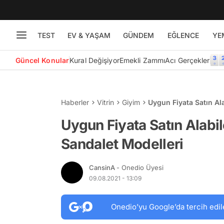
TEST
EV & YAŞAM
GÜNDEM
EĞLENCE
YE
Güncel Konular
Kural Değişiyor
Emekli Zammı
Acı Gerçekler
Haberler
Vitrin
Giyim
Uygun Fiyata Satın Al
Uygun Fiyata Satın Alabi
Sandalet Modelleri
CansinA
- Onedio Üyesi
09.08.2021 - 13:09
Onedio’yu Google’da tercih edil