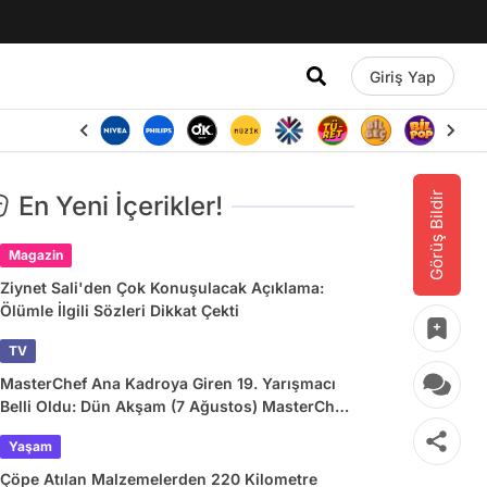
Giriş Yap
Görüş Bildir
En Yeni İçerikler!
Magazin
Ziynet Sali'den Çok Konuşulacak Açıklama:
Ölümle İlgili Sözleri Dikkat Çekti
TV
MasterChef Ana Kadroya Giren 19. Yarışmacı
Belli Oldu: Dün Akşam (7 Ağustos) MasterChef
Önlüğü Kazanan İsim
Yaşam
Çöpe Atılan Malzemelerden 220 Kilometre